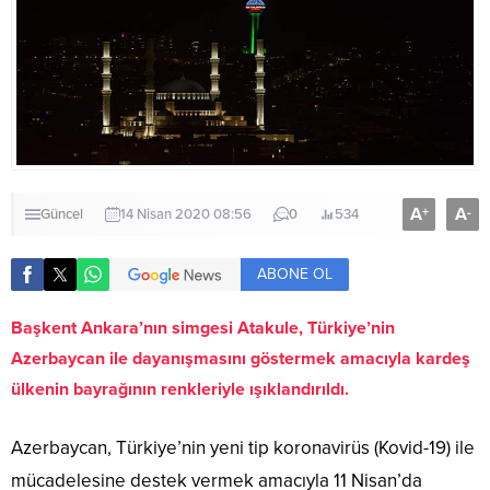
A
A
+
-
Güncel
14 Nisan 2020 08:56
0
534
ABONE OL
Başkent Ankara’nın simgesi Atakule, Türkiye’nin
Azerbaycan ile dayanışmasını göstermek amacıyla kardeş
ülkenin bayrağının renkleriyle ışıklandırıldı.
Azerbaycan, Türkiye’nin yeni tip koronavirüs (Kovid-19) ile
mücadelesine destek vermek amacıyla 11 Nisan’da