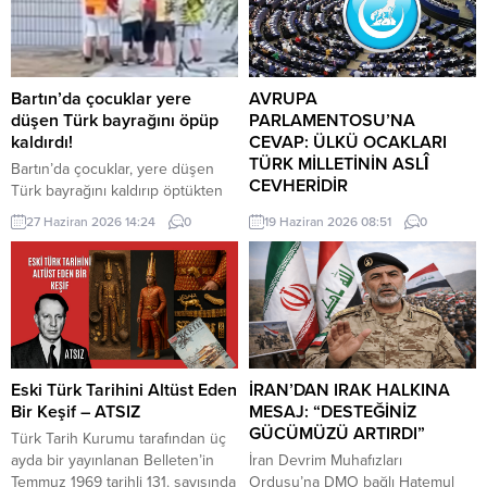
Bartın’da çocuklar yere
AVRUPA
düşen Türk bayrağını öpüp
PARLAMENTOSU’NA
kaldırdı!
CEVAP: ÜLKÜ OCAKLARI
TÜRK MİLLETİNİN ASLÎ
Bartın’da çocuklar, yere düşen
CEVHERİDİR
Türk bayrağını kaldırıp öptükten
sonra gelen itfaiye ekiplerinin de
MHP milletvekili Prof. Dr. İlyas
27 Haziran 2026 14:24
0
19 Haziran 2026 08:51
0
yardımıyla göndere çekti. O anlar
Topsakal AB parlamentosuna
cep telefonu kamerası tarafından
cevap verdi: Avrupa
kaydedildi. Yerden kaldırıp öptüler
Parlamentosu tarafından 17
Kemerköprü Mahallesi’nde dün
Haziran 2026 tarihinde kabul
akşam saatlerinde Cumhuriyet
edilen Türkiye Raporu, teknik bir
Parkı içerisindeki direkte bulunan
ilerleme belgesi olmaktan ziyade,
Türk bayrağı rüzgar nedeniyle
Türkiye-AB ilişkilerinin gerilimli fay
ipinin kopmasıyla yere düştü. Bu
hatlarını derinleştiren ve
Eski Türk Tarihini Altüst Eden
İRAN’DAN IRAK HALKINA
sırada parkta oynayan çocuklar
Ankara’nın stratejik özerkliğini
Bir Keşif – ATSIZ
MESAJ: “DESTEĞİNİZ
yere...
hedef alan bir siyasi pozisyon
GÜCÜMÜZÜ ARTIRDI”
Türk Tarih Kurumu tarafından üç
belgesi niteliğindedir. Raporun
ayda bir yayınlanan Belleten’in
İran Devrim Muhafızları
içeriği, Türkiye’nin iç siyasi
Temmuz 1969 tarihli 131. sayısında
Ordusu’na DMO bağlı Hatemul