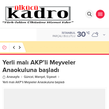
30
DOLAR
°C
İSTANBUL
47,7048
PARÇALI BULUTLU
BİR AKADEMİDEN DAHA FAZLASI
Yerli malı AKP’li Meyveler
Anaokuluna başladı
Anasayfa
Güncel
,
Manşet
,
Siyaset
Yerli malı AKP’li Meyveler Anaokuluna başladı