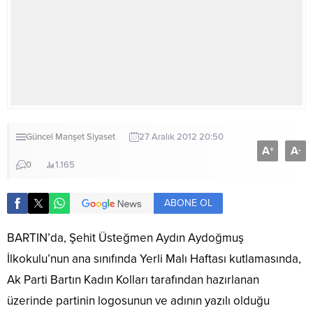
Güncel
Manşet
Siyaset
27 Aralık 2012 20:50
A
A
+
-
0
1.165
ABONE OL
BARTIN’da, Şehit Üsteğmen Aydın Aydoğmuş
İlkokulu’nun ana sınıfında Yerli Malı Haftası kutlamasında,
Ak Parti Bartın Kadın Kolları tarafından hazırlanan
üzerinde partinin logosunun ve adının yazılı olduğu