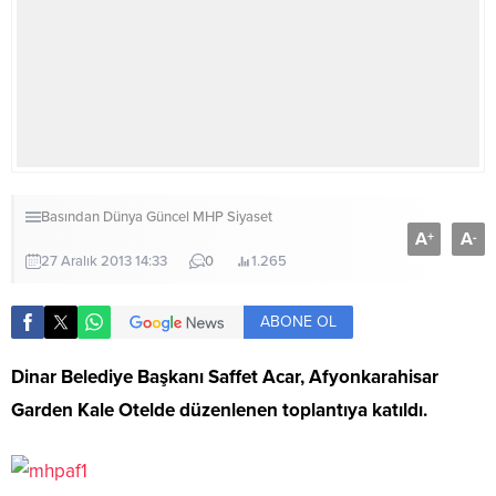
Basından
Dünya
Güncel
MHP
Siyaset
A
A
+
-
27 Aralık 2013 14:33
0
1.265
ABONE OL
Dinar Belediye Başkanı Saffet Acar, Afyonkarahisar
Garden Kale Otelde düzenlenen toplantıya katıldı.