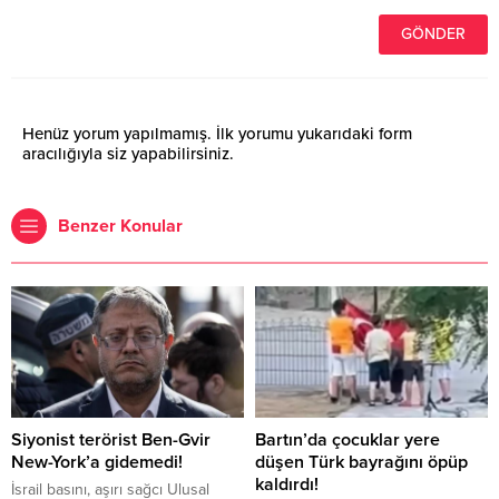
Henüz yorum yapılmamış. İlk yorumu yukarıdaki form
aracılığıyla siz yapabilirsiniz.
Benzer Konular
Siyonist terörist Ben-Gvir
Bartın’da çocuklar yere
New-York’a gidemedi!
düşen Türk bayrağını öpüp
kaldırdı!
İsrail basını, aşırı sağcı Ulusal