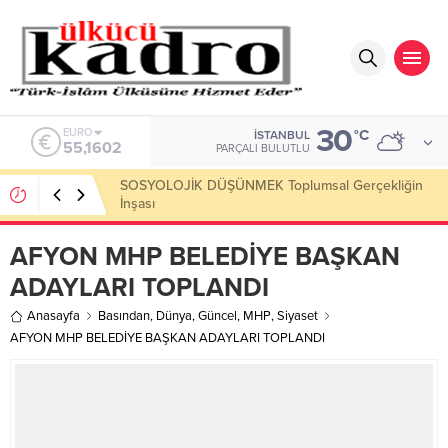
30
ALTIN
°C
İSTANBUL
6.684,84
PARÇALI BULUTLU
Okumayı Pek de Sevmiyoruz Herhalde
AFYON MHP BELEDİYE BAŞKAN
ADAYLARI TOPLANDI
Anasayfa
Basından
,
Dünya
,
Güncel
,
MHP
,
Siyaset
AFYON MHP BELEDİYE BAŞKAN ADAYLARI TOPLANDI