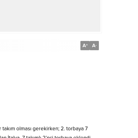
A
A
+
-
 takım olması gerekirken; 2. torbaya 7
n İtalya, 7 takımlı 2’nci torbaya eklendi.