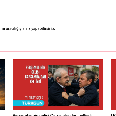
 aracılığıyla siz yapabilirsiniz.
Perşembe’nin gelişi Çarşamba’dan belliydi
ÜÇ