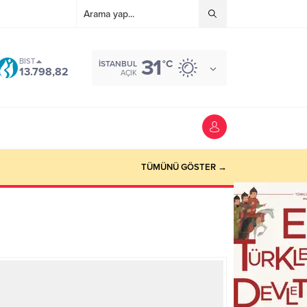
31
BIST
°C
İSTANBUL
13.798,82
AÇIK
TÜMÜNÜ GÖSTER →