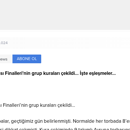
1.024
ABONE OL
Finalleri’nin grup kuraları çekildi… İşte eşleşmeler…
inalleri’nin grup kuraları çekildi…
lar, geçtiğimiz gün belirlenmişti. Normalde her torbada 8’er
esi dikkat çekmişti. Kura çekiminde 9 takımlı Avrupa torbasında