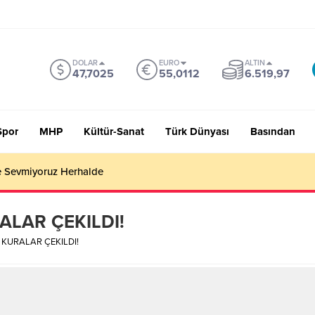
DOLAR
EURO
ALTIN
47,7025
55,0112
6.519,97
Spor
MHP
Kültür-Sanat
Türk Dünyası
Basından
 Sevmiyoruz Herhalde
LAR ÇEKILDI!
KURALAR ÇEKILDI!