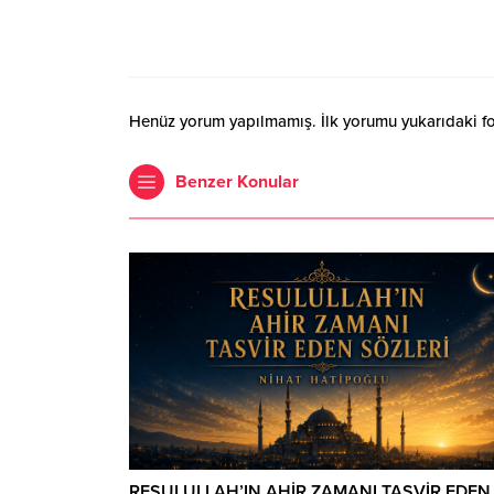
Henüz yorum yapılmamış. İlk yorumu yukarıdaki form
Benzer Konular
RESULULLAH’IN AHİR ZAMANI TASVİR EDEN