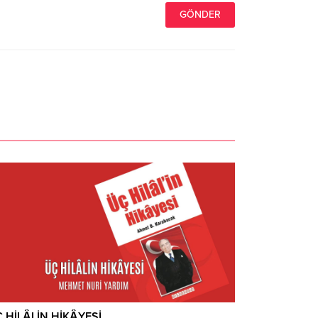
 HİLÂLİN HİKÂYESİ