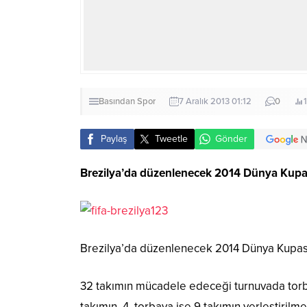
Basından
Spor
7 Aralık 2013 01:12
0
Paylaş
Tweetle
Gönder
Brezilya’da düzenlenecek 2014 Dünya Kupası 
Brezilya’da düzenlenecek 2014 Dünya Kupası F
32 takımın mücadele edeceği turnuvada torba
takımın, 4. torbaya ise 9 takımın yerleştirilm