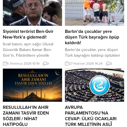
Siyonist terörist Ben-Gvir
Bartın’da çocuklar yere
New-York’a gidemedi!
düşen Türk bayrağını öpüp
kaldırdı!
İsrail basını, aşırı sağcı Ulusal
Güvenlik Bakanı Itamar Ben-
Bartın’da çocuklar, yere düşen
Gvir'in, Filistinlilere yönelik
Türk bayrağını kaldırıp öptükten
politika ve uygulamaları nedeniyle
sonra gelen itfaiye ekiplerinin de
5 Temmuz 2026 10:19
0
27 Haziran 2026 14:24
0
"gözaltına alınma" endişesiyle bu
yardımıyla göndere çekti. O anlar
hafta New York'a yapacağı ziyareti
cep telefonu kamerası tarafından
iptal ettiğini ileri sürdü.
kaydedildi. Yerden kaldırıp öptüler
Kemerköprü Mahallesi’nde dün
akşam saatlerinde Cumhuriyet
Parkı içerisindeki direkte bulunan
Türk bayrağı rüzgar nedeniyle
ipinin kopmasıyla yere düştü. Bu
RESULULLAH’IN AHİR
AVRUPA
sırada parkta oynayan çocuklar
ZAMANI TASVİR EDEN
PARLAMENTOSU’NA
yere...
SÖZLERİ / NİHAT
CEVAP: ÜLKÜ OCAKLARI
HATİPOĞLU
TÜRK MİLLETİNİN ASLÎ