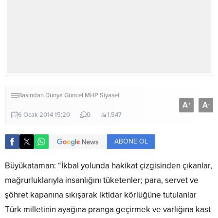
Basından
Dünya
Güncel
MHP
Siyaset
A
A
+
-
6 Ocak 2014 15:20
0
1.547
ABONE OL
Büyükataman: “İkbal yolunda hakikat çizgisinden çıkanlar,
mağrurluklarıyla insanlığını tüketenler; para, servet ve
şöhret kapanına sıkışarak iktidar körlüğüne tutulanlar
Türk milletinin ayağına pranga geçirmek ve varlığına kast