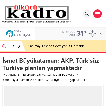
31
BIST
°C
İSTANBUL
13.788,73
AÇIK
Okumayı Pek de Sevmiyoruz Herhalde
İsmet Büyükataman: AKP, Türk’süz
Türkiye planları yapmaktadır
Anasayfa
Basından
,
Dünya
,
Güncel
,
MHP
,
Siyaset
İsmet Büyükataman: AKP, Türk’süz Türkiye planları yapmaktadır