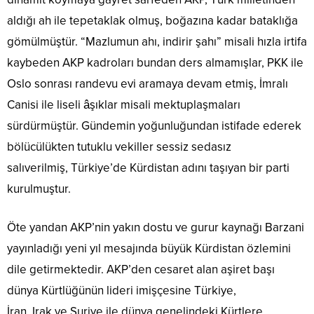
aldığı ah ile tepetaklak olmuş, boğazına kadar bataklığa
gömülmüştür. “Mazlumun ahı, indirir şahı” misali hızla irtifa
kaybeden AKP kadroları bundan ders almamışlar, PKK ile
Oslo sonrası randevu evi aramaya devam etmiş, İmralı
Canisi ile liseli âşıklar misali mektuplaşmaları
sürdürmüştür. Gündemin yoğunluğundan istifade ederek
bölücülükten tutuklu vekiller sessiz sedasız
salıverilmiş, Türkiye’de Kürdistan adını taşıyan bir parti
kurulmuştur.
Öte yandan AKP’nin yakın dostu ve gurur kaynağı Barzani
yayınladığı yeni yıl mesajında büyük Kürdistan özlemini
dile getirmektedir. AKP’den cesaret alan aşiret başı
dünya Kürtlüğünün lideri imişçesine Türkiye,
İran, Irak ve Suriye ile dünya genelindeki Kürtlere