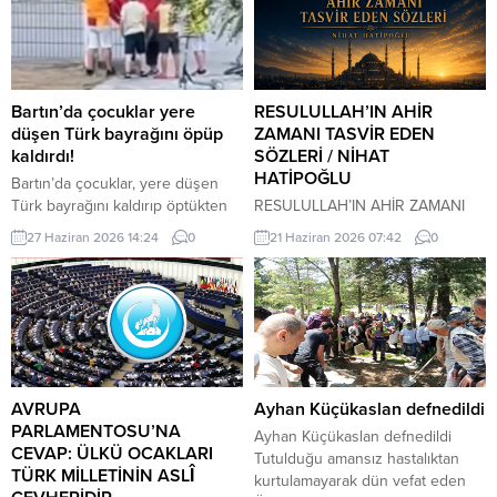
Bartın’da çocuklar yere
RESULULLAH’IN AHİR
düşen Türk bayrağını öpüp
ZAMANI TASVİR EDEN
kaldırdı!
SÖZLERİ / NİHAT
HATİPOĞLU
Bartın’da çocuklar, yere düşen
Türk bayrağını kaldırıp öptükten
RESULULLAH’IN AHİR ZAMANI
sonra gelen itfaiye ekiplerinin de
TASVİR EDEN SÖZLERİ İnsanlar
27 Haziran 2026 14:24
0
21 Haziran 2026 07:42
0
yardımıyla göndere çekti. O anlar
heveslerine uyacaklar, zan ile
cep telefonu kamerası tarafından
hükmedilecek. Bilinmeyen
kaydedildi. Yerden kaldırıp öptüler
konularda insanlar konuşacaklar.
Kemerköprü Mahallesi’nde dün
Cehalet, dini bilmemek
akşam saatlerinde Cumhuriyet
çoğalacak. Çocuk istenmeyecek.
Parkı içerisindeki direkte bulunan
Dostluk azalacak. Dost dosta
Türk bayrağı rüzgar nedeniyle
güvenmeyecek. İnsanlar bir
ipinin kopmasıyla yere düştü. Bu
araya toplandıklarında, içlerinde
AVRUPA
Ayhan Küçükaslan defnedildi
sırada parkta oynayan çocuklar
Allah’tan korkan bulunmadığı
PARLAMENTOSU’NA
Ayhan Küçükaslan defnedildi
yere...
zaman kıyamet yakındır. Kıyamet
CEVAP: ÜLKÜ OCAKLARI
Tutulduğu amansız hastalıktan
kopmadan önce yıldızların etkili
TÜRK MİLLETİNİN ASLÎ
kurtulamayarak dün vefat eden
olduğuna inanılacak, kader inkâr