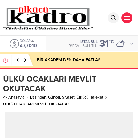
31
DOLAR
°C
İSTANBUL
47,7010
PARÇALI BULUTLU
BİR AKADEMİDEN DAHA FAZLASI
ÜLKÜ OCAKLARI MEVLİT
OKUTACAK
Anasayfa
Basından
,
Güncel
,
Siyaset
,
Ülkücü Hareket
ÜLKÜ OCAKLARI MEVLİT OKUTACAK