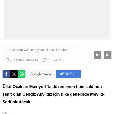
Basından
Güncel
Siyaset
Ülkücü Hareket
A
A
+
-
29 Ocak 2014 16:16
0
1.182
ABONE OL
Ülkü Ocakları Esenyurt’ta düzenlenen hain saldırıda
şehit olan Cengiz Akyıldız için ülke genelinde Mevlid-i
Şerif okutacak.