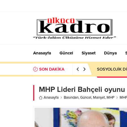
Anasayfa
Güncel
Siyaset
Dünya
SON DAKİKA
SOSYOLOJİK DÜ
MHP Lideri Bahçeli oyunu 
Anasayfa
Basından
,
Güncel
,
Manşet
,
MHP
MHP 