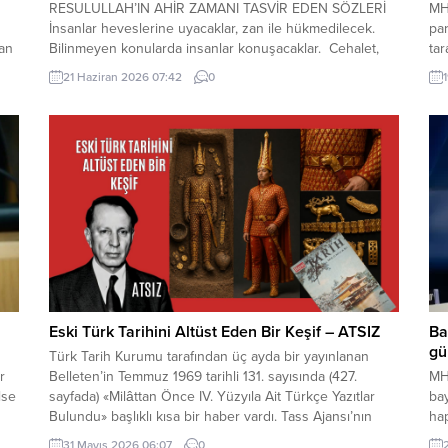
RESULULLAH’IN AHİR ZAMANI TASVİR EDEN SÖZLERİ
MHP
İnsanlar heveslerine uyacaklar, zan ile hükmedilecek.
pa
dan
Bilinmeyen konularda insanlar konuşacaklar. Cehalet,
tar
dini bilmemek çoğalacak. Çocuk istenmeyecek. Dostluk
Tür
21 Haziran 2026 07:42
0
ı
azalacak. Dost dosta güvenmeyecek. İnsanlar bir araya
ziy
toplandıklarında, içlerinde Allah’tan korkan bulunmadığı
der
kta
zaman kıyamet yakındır. Kıyamet kopmadan önce
ala
yıldızların etkili olduğuna inanılacak, kader inkâr
içe
edilecek. Kıyamet...
Eski Türk Tarihini Altüst Eden Bir Keşif – ATSIZ
Ba
gü
Türk Tarih Kurumu tarafından üç ayda bir yayınlanan
r
Belleten’in Temmuz 1969 tarihli 131. sayısında (427.
MH
lse
sayfada) «Milâttan Önce IV. Yüzyıla Ait Türkçe Yazıtlar
ba
Bulundu» başlıklı kısa bir haber vardı. Tass Ajansı’nın
ha
Alma Ata kaynaklı bir haberinde, bu yazıtlarda yapılan
ele
31 Mayıs 2026 06:07
0