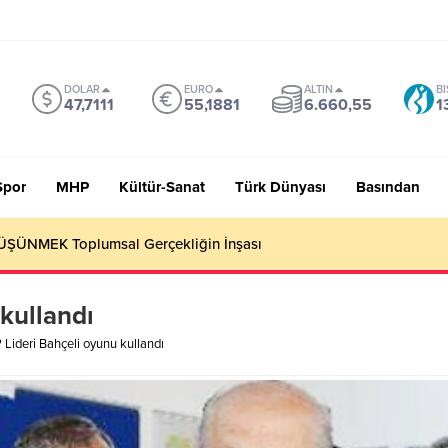
DOLAR
EURO
ALTIN
BI
47,7111
55,1881
6.660,55
1
Spor
MHP
Kültür-Sanat
Türk Dünyası
Basından
ŞÜNMEK Toplumsal Gerçekliğin İnşası
kullandı
Lideri Bahçeli oyunu kullandı