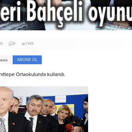
30
0
1.169
ABONE OL
ıttepe Ortaokulunda kullandı.