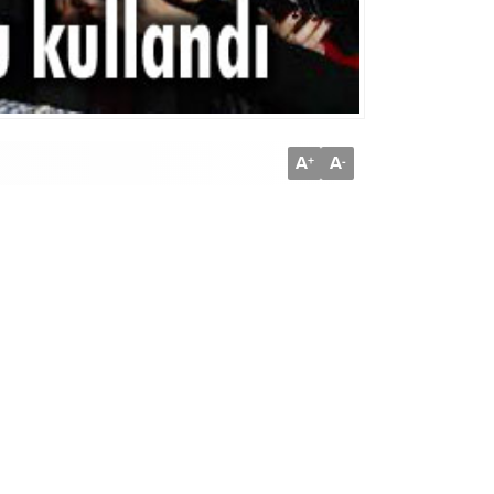
A
A
+
-