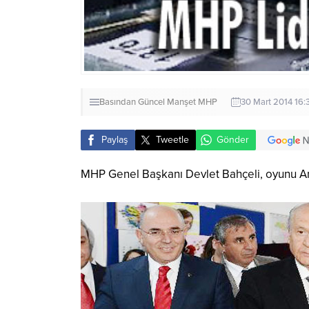
Basından
Güncel
Manşet
MHP
30 Mart 2014 16:
Paylaş
Tweetle
Gönder
MHP Genel Başkanı Devlet Bahçeli, oyunu An