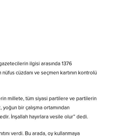
zetecilerin ilgisi arasında 1376
dan nüfus cüzdanı ve seçmen kartının kontrolü
n millete, tüm siyasi partilere ve partilerin
miz, yoğun bir çalışma ortamından
ir. İnşallah hayırlara vesile olur” dedi.
nıtını verdi. Bu arada, oy kullanmaya