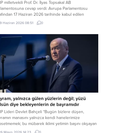
 milletvekili Prof. Dr. İlyas Topsakal AB
rlamentosuna cevap verdi: Avrupa Parlamentosu
afından 17 Haziran 2026 tarihinde kabul edilen
kiye Raporu, teknik bir ilerleme belgesi olmaktan
19 Haziran 2026 08:51
0
ade, Türkiye-AB ilişkilerinin gerilimli fay hatlarını
inleştiren ve Ankara’nın stratejik özerkliğini hedef
n bir siyasi pozisyon belgesi niteliğindedir. Raporun
riği, Türkiye’nin iç siyasi dengelerine...
yram, yalnızca gülen yüzlerin değil; yüzü
lsün diye bekleyenlerin de bayramıdır
P Lideri Devlet Bahçeli “Bugün bizlere düşen,
yramın manasını yalnızca kendi hanelerimize
psetmemek; bu mübarek iklimi yetimin başını okşayan
, yoksulun sofrasına uzanan lokmaya, yaşlının duasını
26 Mayıs 2026 14:23
0