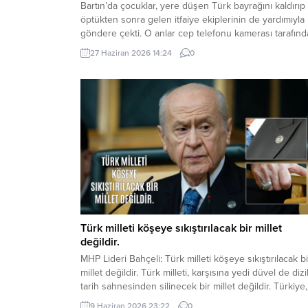
Bartın’da çocuklar, yere düşen Türk bayrağını kaldırıp
öptükten sonra gelen itfaiye ekiplerinin de yardımıyla
göndere çekti. O anlar cep telefonu kamerası tarafın
kaydedildi. Yerden kaldırıp öptüler Kemerköprü
27 Haziran 2026 14:24
0
Mahallesi’nde dün akşam saatlerinde Cumhuriyet Park
içerisindeki direkte bulunan Türk bayrağı rüzgar
nedeniyle ipinin kopmasıyla yere düştü. Bu sırada par
oynayan çocuklar yere...
Türk milleti köşeye sıkıştırılacak bir millet
değildir.
MHP Lideri Bahçeli: Türk milleti köşeye sıkıştırılacak bi
millet değildir. Türk milleti, karşısına yedi düvel de dizi
tarih sahnesinden silinecek bir millet değildir. Türkiye,
ham hayaller kurulup çizilen haritaların kenarına
9 Haziran 2026 23:22
0