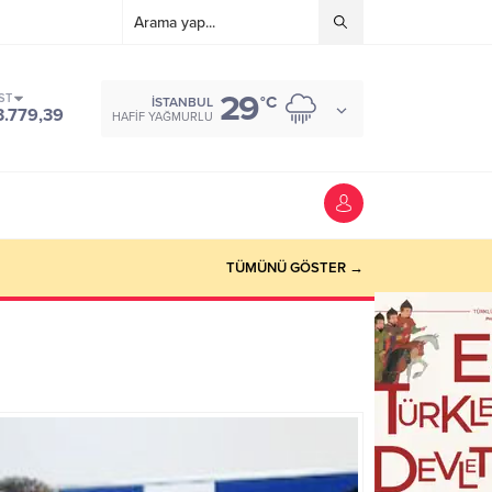
29
ST
°C
İSTANBUL
3.779,39
HAFIF YAĞMURLU
TÜMÜNÜ GÖSTER →