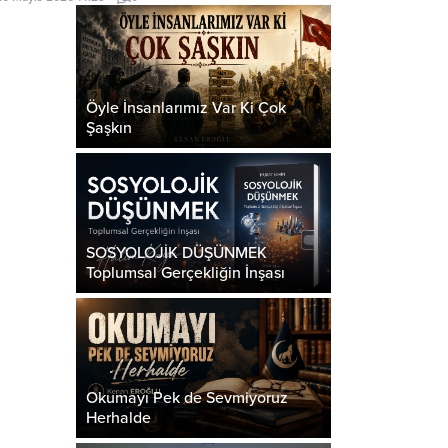
n güler yüze, yalnızın kapısını çalan muhabbete
nüştürmektir. Çünkü bayram, yalnızca gülen yüzlerin
il; yüzü gülsün diye bekleyenlerin de bayramıdır.
ram, yalnızca varlık içinde...
Öyle İnsanlarımız Var Ki Çok
Şaşkın
SOSYOLOJİK DÜŞÜNMEK
Toplumsal Gerçekliğin İnşası
Okumayı Pek de Sevmiyoruz
Herhalde