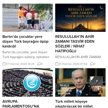
Bartın’da çocuklar yere
RESULULLAH’IN AHİR
düşen Türk bayrağını öpüp
ZAMANI TASVİR EDEN
kaldırdı!
SÖZLERİ / NİHAT
HATİPOĞLU
Bartın’da çocuklar, yere düşen
Türk bayrağını kaldırıp öptükten
RESULULLAH’IN AHİR ZAMANI
sonra gelen itfaiye ekiplerinin de
TASVİR EDEN SÖZLERİ İnsanlar
27 Haziran 2026 14:24
0
21 Haziran 2026 07:42
0
yardımıyla göndere çekti. O anlar
heveslerine uyacaklar, zan ile
cep telefonu kamerası tarafından
hükmedilecek. Bilinmeyen
kaydedildi. Yerden kaldırıp öptüler
konularda insanlar konuşacaklar.
Kemerköprü Mahallesi’nde dün
Cehalet, dini bilmemek
akşam saatlerinde Cumhuriyet
çoğalacak. Çocuk istenmeyecek.
Parkı içerisindeki direkte bulunan
Dostluk azalacak. Dost dosta
Türk bayrağı rüzgar nedeniyle
güvenmeyecek. İnsanlar bir
ipinin kopmasıyla yere düştü. Bu
araya toplandıklarında, içlerinde
AVRUPA
Türk milleti köşeye
sırada parkta oynayan çocuklar
Allah’tan korkan bulunmadığı
PARLAMENTOSU’NA
sıkıştırılacak bir millet