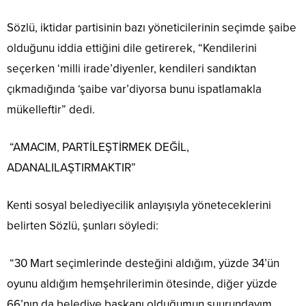
Sözlü, iktidar partisinin bazı yöneticilerinin seçimde şaibe
olduğunu iddia ettiğini dile getirerek, “Kendilerini
seçerken ‘milli irade’diyenler, kendileri sandıktan
çıkmadığında ‘şaibe var’diyorsa bunu ispatlamakla
mükelleftir” dedi.
“AMACIM, PARTİLEŞTİRMEK DEĞİL,
ADANALILAŞTIRMAKTIR”
Kenti sosyal belediyecilik anlayışıyla yöneteceklerini
belirten Sözlü, şunları söyledi:
“30 Mart seçimlerinde desteğini aldığım, yüzde 34’ün
oyunu aldığım hemşehrilerimin ötesinde, diğer yüzde
66’nın da belediye başkanı olduğumun şuurundayım,