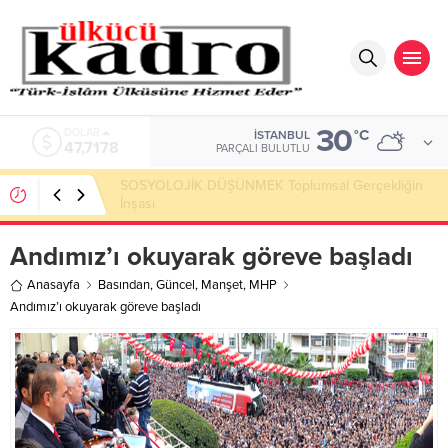
30
DOLAR
°C
İSTANBUL
47,7178
PARÇALI BULUTLU
SOSYOLOJİK DÜŞÜNMEK Toplumsal Gerçekliğin
İnşası
Andımız’ı okuyarak göreve başladı
Anasayfa
Basından
,
Güncel
,
Manşet
,
MHP
Andımız’ı okuyarak göreve başladı