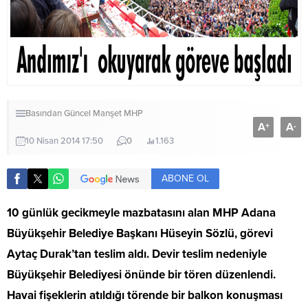
Basından
Güncel
Manşet
MHP
A
A
+
-
10 Nisan 2014 17:50
0
1.163
ABONE OL
10 günlük gecikmeyle mazbatasını alan MHP Adana
Büyükşehir Belediye Başkanı Hüseyin Sözlü, görevi
Aytaç Durak’tan teslim aldı. Devir teslim nedeniyle
Büyükşehir Belediyesi önünde bir tören düzenlendi.
Havai fişeklerin atıldığı törende bir balkon konuşması