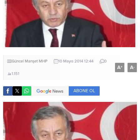
Güncel
Manşet
MHP
10 Mayıs 2014 12:44
0
A
A
+
-
1.151
ABONE OL