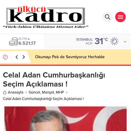
31
BIST
°C
İSTANBUL
13.685,30
AÇIK
Okumayı Pek de Sevmiyoruz Herhalde
Celal Adan Cumhurbaşkanlığı
Seçim Açıklaması !
Anasayfa
Güncel
,
Manşet
,
MHP
Celal Adan Cumhurbaşkanlığı Seçim Açıklaması !