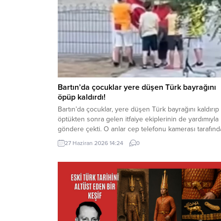
Bartın’da çocuklar yere düşen Türk bayrağını
öpüp kaldırdı!
Bartın’da çocuklar, yere düşen Türk bayrağını kaldırıp
öptükten sonra gelen itfaiye ekiplerinin de yardımıyla
göndere çekti. O anlar cep telefonu kamerası tarafın
kaydedildi. Yerden kaldırıp öptüler Kemerköprü
27 Haziran 2026 14:24
0
Mahallesi’nde dün akşam saatlerinde Cumhuriyet Park
içerisindeki direkte bulunan Türk bayrağı rüzgar
nedeniyle ipinin kopmasıyla yere düştü. Bu sırada par
oynayan çocuklar yere...