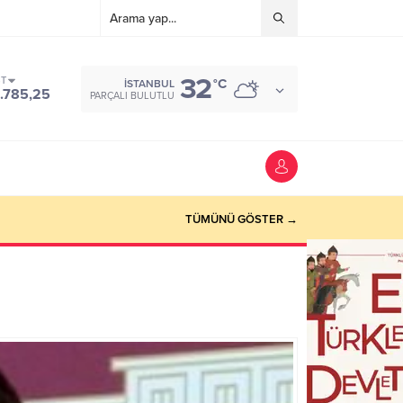
32
ST
°C
İSTANBUL
.785,25
PARÇALI BULUTLU
TÜMÜNÜ GÖSTER →