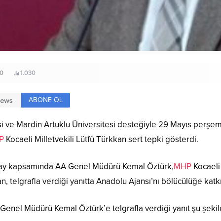
0
1.030
ABONE OL
si ve Mardin Artuklu Üniversitesi desteğiyle 29 Mayıs perş
P
Kocaeli Milletvekili Lütfü Türkkan sert tepki gösterdi.
ştay kapsamında AA Genel Müdürü Kemal Öztürk,
MHP
Kocaeli 
, telgrafla verdiği yanıtta Anadolu Ajansı’nı bölücülüğe katk
 Genel Müdürü Kemal Öztürk’e telgrafla verdiği yanıt şu şekil