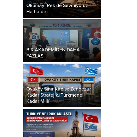
Okumayı Pek de Sevmiyoruz
Herhalde
BİR AKADEMİDEN DAHA
FAZLASI
Ovaköy Sınır Kapısı: Zengezur
Kadar Stratejik, Türkmeneli
Kadar Millî