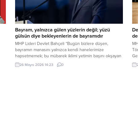
Bayram, yalnızca gülen yüzlerin değil; yüzü
De
gülsün diye bekleyenlerin de bayramıdır
de
MHP Lideri Devlet Bahçeli “Bugün bizlere düşen,
MH
bayramın manasını yalnızca kendi hanelerimize
Tör
hapsetmemek; bu mübarek iklimi yetimin başını okşayan
Ge
ele, yoksulun sofrasına uzanan lokmaya, yaşlının duasını
Sa
26 Mayıs 2026 14:23
0
a
alan güler yüze, yalnızın kapısını çalan muhabbete
Dev
dönüştürmektir. Çünkü bayram, yalnızca gülen yüzlerin
de
değil; yüzü gülsün diye bekleyenlerin de bayramıdır.
Ar
Bayram, yalnızca varlık içinde...
Ser
Say