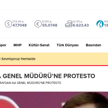
DOLAR
EURO
ALTIN
BI
47,7048
55,0748
6.623,43
13
Spor
MHP
Kültür-Sanat
Türk Dünyası
Basından
 Sevmiyoruz Herhalde
A GENEL MÜDÜRÜ’NE PROTESTO
AN’DAN AA GENEL MÜDÜRÜ’NE PROTESTO