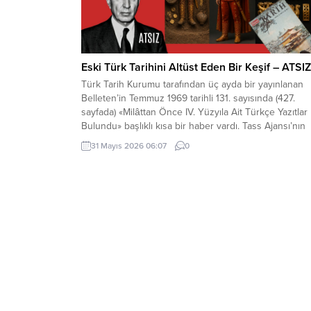
Eski Türk Tarihini Altüst Eden Bir Keşif – ATSIZ
Türk Tarih Kurumu tarafından üç ayda bir yayınlanan
Belleten’in Temmuz 1969 tarihli 131. sayısında (427.
sayfada) «Milâttan Önce IV. Yüzyıla Ait Türkçe Yazıtlar
Bulundu» başlıklı kısa bir haber vardı. Tass Ajansı’nın
Alma Ata kaynaklı bir haberinde, bu yazıtlarda yapılan
31 Mayıs 2026 06:07
0
incelemelere göre, bunların Milât’tan Önce IV. Yüzyıld
meydana getirildiği ve merkezi...