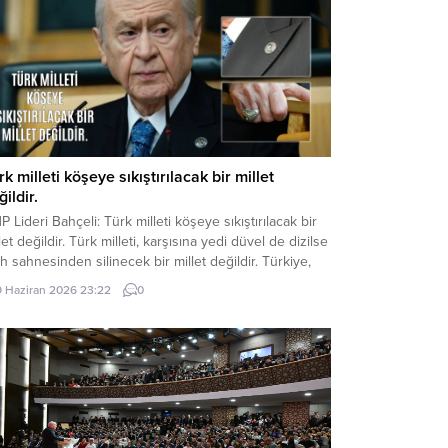
rk milleti köşeye sıkıştırılacak bir millet
ildir.
 Lideri Bahçeli: Türk milleti köşeye sıkıştırılacak bir
let değildir. Türk milleti, karşısına yedi düvel de dizilse
ih sahnesinden silinecek bir millet değildir. Türkiye,
 hayaller kurulup çizilen haritaların kenarına
9 Haziran 2026 23:22
0
ıştırılacak, eline bir avuç toprak verilip denizlerinden
arılacak bir ülke değildir. Devlet Bahçeli MHP TBMM
p Toplantısı’nda Türkiye’nin gündemine ve...