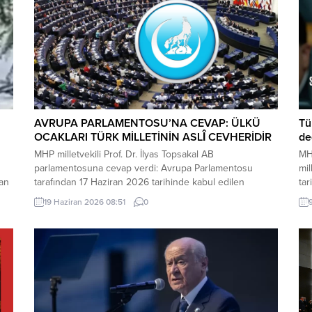
AVRUPA PARLAMENTOSU’NA CEVAP: ÜLKÜ
Tü
OCAKLARI TÜRK MİLLETİNİN ASLÎ CEVHERİDİR
değ
MHP milletvekili Prof. Dr. İlyas Topsakal AB
MHP
parlamentosuna cevap verdi: Avrupa Parlamentosu
mil
dan
tarafından 17 Haziran 2026 tarihinde kabul edilen
tar
Türkiye Raporu, teknik bir ilerleme belgesi olmaktan
ham
19 Haziran 2026 08:51
0
ı
ziyade, Türkiye-AB ilişkilerinin gerilimli fay hatlarını
sık
derinleştiren ve Ankara’nın stratejik özerkliğini hedef
kop
kta
alan bir siyasi pozisyon belgesi niteliğindedir. Raporun
Gru
içeriği, Türkiye’nin iç siyasi dengelerine...