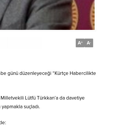
A
A
+
-
embe günü düzenleyeceği “Kürtçe Habercilikte
Milletvekili Lütfü Türkkan’a da davetiye
ı yapmakla suçladı.
de: