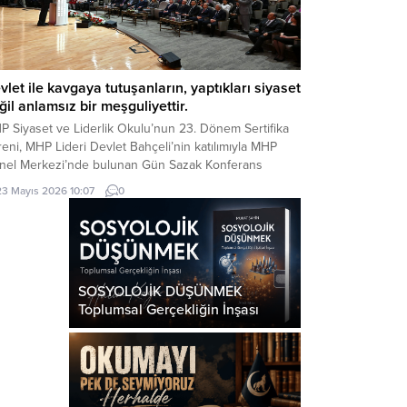
vlet ile kavgaya tutuşanların, yaptıkları siyaset
ğil anlamsız bir meşguliyettir.
P Siyaset ve Liderlik Okulu’nun 23. Dönem Sertifika
eni, MHP Lideri Devlet Bahçeli’nin katılımıyla MHP
nel Merkezi’nde bulunan Gün Sazak Konferans
lonu’nda gerçekleştirildi. Törende konuşan MHP Lideri
23 Mayıs 2026 10:07
0
let Bahçeli, gündeme ilişkin önemli
ğerlendirmelerde bulundu: Değerli Dava
kadaşlarım, Muhterem Hanımefendiler, Beyefendiler,
tifika Almaya Hak Kazanmış Değerli Kardeşlerim,
ın Basın Mensupları, Türkçe...
SOSYOLOJİK DÜŞÜNMEK
Toplumsal Gerçekliğin İnşası