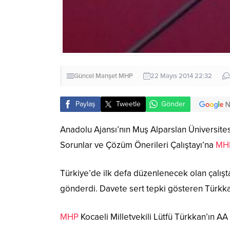
Güncel
Manşet
MHP
22 Mayıs 2014 22:32
Paylaş
Tweetle
Gönder
Anadolu Ajansı’nın Muş Alparslan Üniversite
Sorunlar ve Çözüm Önerileri Çalıştayı’na
MH
Türkiye’de ilk defa düzenlenecek olan çalı
gönderdi. Davete sert tepki gösteren Türkkan
MHP
Kocaeli Milletvekili Lütfü Türkkan’ın AA