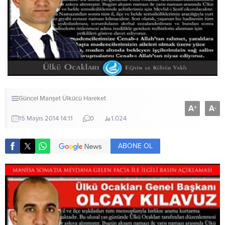
Güncel
Manşet
Ülkücü Hareket
A
A
+
-
15 Mayıs 2014 14:11
0
1.024
ABONE OL