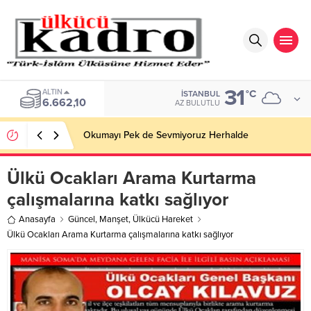
31
ALTIN
°C
İSTANBUL
6.662,10
AZ BULUTLU
Okumayı Pek de Sevmiyoruz Herhalde
Ülkü Ocakları Arama Kurtarma
çalışmalarına katkı sağlıyor
Anasayfa
Güncel
,
Manşet
,
Ülkücü Hareket
Ülkü Ocakları Arama Kurtarma çalışmalarına katkı sağlıyor