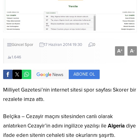
Güncel
Spor
17 Haziran 2014 19:30
0
A
A
+
-
1.646
ABONE OL
Milliyet Gazetesi’nin internet sitesi spor sayfası Skorer bir
rezalete imza attı.
Belçika – Cezayir maçını sitesinden canlı olarak
anlatırken Cezayir’in adını ingilizce yazılışı ile
Algeria
diye
ifade eden sitenin cehaleti site okurlarını şaşırttı.