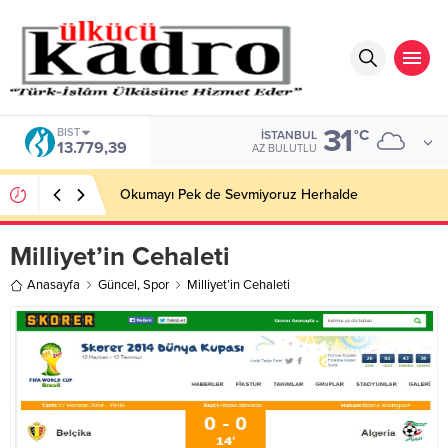
31
BIST
°C
İSTANBUL
13.779,39
AZ BULUTLU
Okumayı Pek de Sevmiyoruz Herhalde
Milliyet’in Cehaleti
Anasayfa
Güncel
,
Spor
Milliyet’in Cehaleti