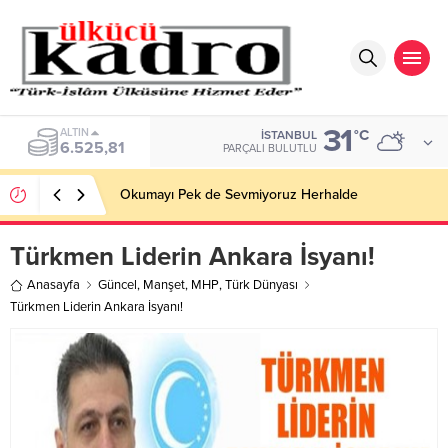
31
BIST
°C
İSTANBUL
13.703,13
PARÇALI BULUTLU
Okumayı Pek de Sevmiyoruz Herhalde
Türkmen Liderin Ankara İsyanı!
Anasayfa
Güncel
,
Manşet
,
MHP
,
Türk Dünyası
Türkmen Liderin Ankara İsyanı!