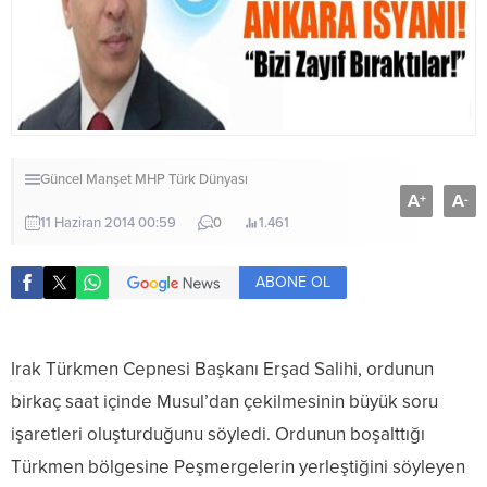
Güncel
Manşet
MHP
Türk Dünyası
A
A
+
-
11 Haziran 2014 00:59
0
1.461
ABONE OL
Irak Türkmen Cepnesi Başkanı Erşad Salihi, ordunun
birkaç saat içinde Musul’dan çekilmesinin büyük soru
işaretleri oluşturduğunu söyledi. Ordunun boşalttığı
Türkmen bölgesine Peşmergelerin yerleştiğini söyleyen