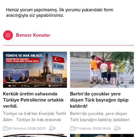
Henüz yorum yapılmamış. İlk yorumu yukarıdaki form
aracılığıyla siz yapabilirsiniz.
Benzer Konular
Kerkük üretim sahasında
Bartın’da çocuklar yere
Türkiye Petrollerine ortaklık
düşen Türk bayrağını öpüp
verildi.
kaldırdı!
Türkiye ve Irak’tan Enerjide Tarihî
Bartın’da çocuklar, yere düşen
Adım Türkiye ile Irak arasında
Türk bayrağını kaldırıp öptükten
enerji alanındaki iş birliği yeni bir
sonra gelen itfaiye ekiplerinin de
28 Temmuz 2026 20:31
0
27 Haziran 2026 14:24
0
aşamaya taşındı. Cumhurbaşkanı
yardımıyla göndere çekti. O anlar