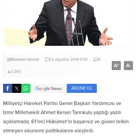
Ekonomi
Güncel
22 Ağustos 2014 11:51
0
A
A
+
-
1.293
ABONE OL
Milliyetçi Hareket Partisi Genel Başkan Yardımcısı ve
İzmir Milletvekili Ahmet Kenan Tanrıkulu yaptığı yazılı
açıklamada, 61’inci Hükümet’in başarısız ve güven telkin
etmeyen ekonomi politikalarını eleştirdi.