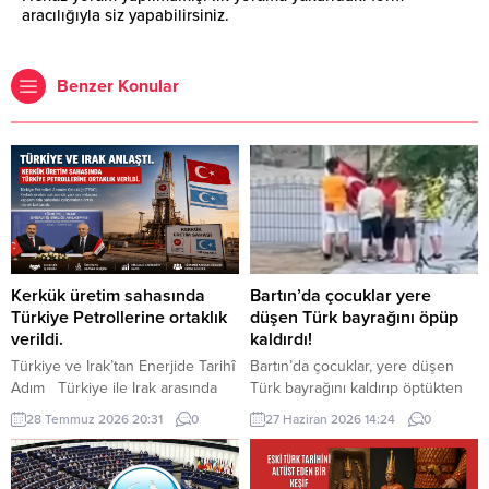
aracılığıyla siz yapabilirsiniz.
Benzer Konular
Kerkük üretim sahasında
Bartın’da çocuklar yere
Türkiye Petrollerine ortaklık
düşen Türk bayrağını öpüp
verildi.
kaldırdı!
Türkiye ve Irak’tan Enerjide Tarihî
Bartın’da çocuklar, yere düşen
Adım Türkiye ile Irak arasında
Türk bayrağını kaldırıp öptükten
enerji alanındaki iş birliği yeni bir
sonra gelen itfaiye ekiplerinin de
28 Temmuz 2026 20:31
0
27 Haziran 2026 14:24
0
aşamaya taşındı. Cumhurbaşkanı
yardımıyla göndere çekti. O anlar
Recep Tayyip Erdoğan, Irak
cep telefonu kamerası tarafından
Başbakanı Ali ez-Zeydi ile
kaydedildi. Yerden kaldırıp öptüler