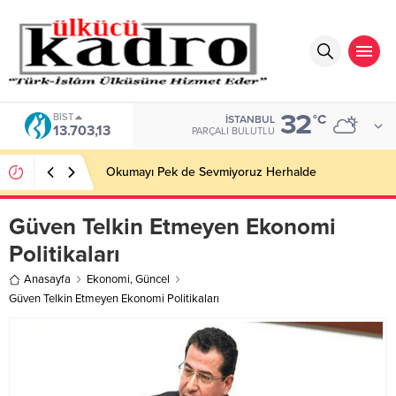
32
BIST
°C
İSTANBUL
13.703,13
PARÇALI BULUTLU
Okumayı Pek de Sevmiyoruz Herhalde
Güven Telkin Etmeyen Ekonomi
Politikaları
Anasayfa
Ekonomi
,
Güncel
Güven Telkin Etmeyen Ekonomi Politikaları