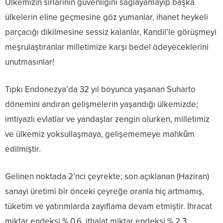
Ülkemizin sırlarının güvenliğini sağlayamayıp başka
ülkelerin eline geçmesine göz yumanlar, ihanet heykeli
parçacığı dikilmesine sessiz kalanlar, Kandil’le görüşmeyi
meşrulaştıranlar milletimize karşı bedel ödeyeceklerini
unutmasınlar!
Tıpkı Endonezya’da 32 yıl boyunca yaşanan Suharto
dönemini andıran gelişmelerin yaşandığı ülkemizde;
imtiyazlı evlatlar ve yandaşlar zengin olurken, milletimiz
ve ülkemiz yoksullaşmaya, gelişememeye mahkûm
edilmiştir.
Gelinen noktada 2’nci çeyrekte; son açıklanan (Haziran)
sanayi üretimi bir önceki çeyreğe oranla hiç artmamış,
tüketim ve yatırımlarda zayıflama devam etmiştir. İhracat
miktar endeksi % 0,6, ithalat miktar endeksi % 2,3