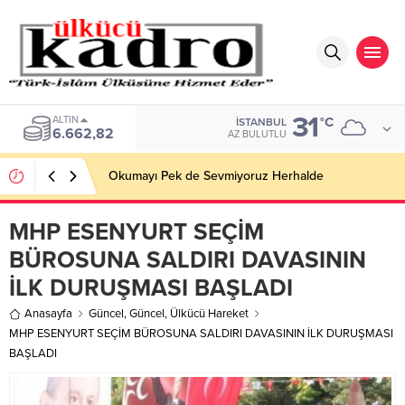
31
BIST
°C
İSTANBUL
13.779,39
AZ BULUTLU
Okumayı Pek de Sevmiyoruz Herhalde
MHP ESENYURT SEÇİM
BÜROSUNA SALDIRI DAVASININ
İLK DURUŞMASI BAŞLADI
Anasayfa
Güncel
,
Güncel
,
Ülkücü Hareket
MHP ESENYURT SEÇİM BÜROSUNA SALDIRI DAVASININ İLK DURUŞMASI
BAŞLADI