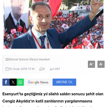
Güncel
Güncel
Ülkücü Hareket
A
A
+
-
15 Ocak 2015 17:41
0
1.097
ABONE OL
Esenyurt’ta geçtiğimiz yıl silahlı saldırı sonucu şehit olan
Cengiz Akyıldız’ın katil zanlılarının yargılanmasına