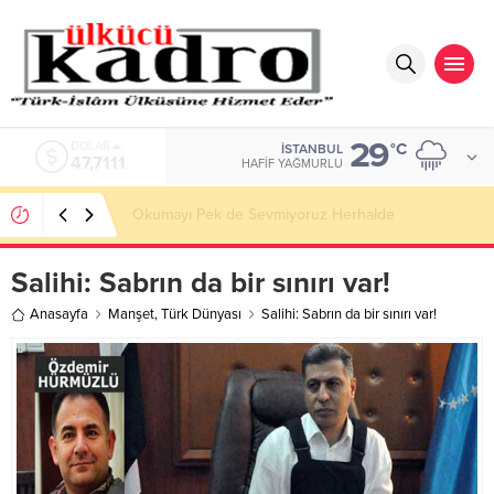
29
DOLAR
°C
İSTANBUL
47,7111
HAFIF YAĞMURLU
Okumayı Pek de Sevmiyoruz Herhalde
Salihi: Sabrın da bir sınırı var!
Anasayfa
Manşet
,
Türk Dünyası
Salihi: Sabrın da bir sınırı var!