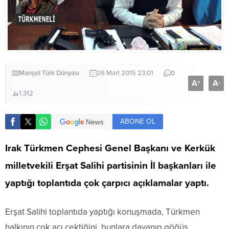
Manşet
Türk Dünyası
26 Mart 2015 23:01
0
A
A
+
-
1.312
ABONE OL
Irak Türkmen Cephesi Genel Başkanı ve Kerkük
milletvekili Erşat Salihi partisinin İl başkanları ile
yaptığı toplantıda çok çarpıcı açıklamalar yaptı.
Erşat Salihi toplantıda yaptığı konuşmada, Türkmen
halkının çok acı çektiğini, bunlara dayanıp göğüs