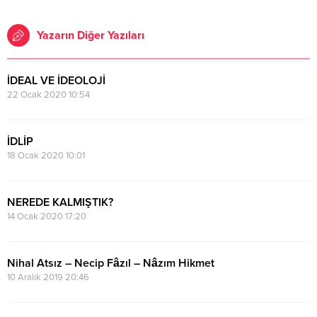
Yazarın Diğer Yazıları
İDEAL VE İDEOLOJİ
22 Ocak 2020 10:54
İDLİP
18 Ocak 2020 10:01
NEREDE KALMIŞTIK?
14 Ocak 2020 17:20
Nihal Atsız – Necip Fâzıl – Nâzım Hikmet
10 Aralık 2019 20:46