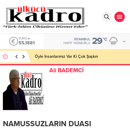
29
ALTIN
°C
İSTANBUL
6.660,55
HAFIF YAĞMURLU
Öyle İnsanlarımız Var Ki Çok Şaşkın
Ali BADEMCİ
NAMUSSUZLARIN DUASI