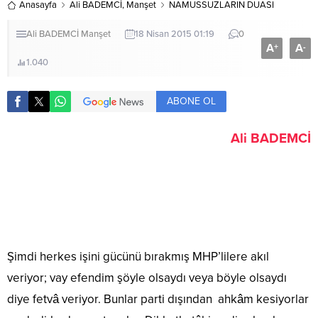
Anasayfa
Ali BADEMCİ
,
Manşet
NAMUSSUZLARIN DUASI
Ali BADEMCİ
Manşet
18 Nisan 2015 01:19
0
A
A
+
-
1.040
ABONE OL
Ali BADEMCİ
Şimdi herkes işini gücünü bırakmış MHP’lilere akıl
veriyor; vay efendim şöyle olsaydı veya böyle olsaydı
diye fetvâ veriyor. Bunlar parti dışından ahkâm kesiyorlar