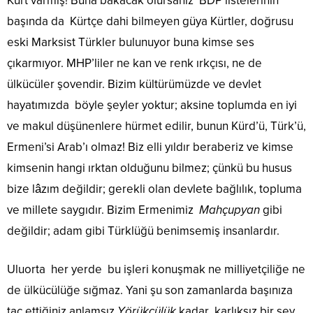
Kürt varmış! Buna bakacak olursanız BDP listelerinin
başında da Kürtçe dahi bilmeyen güya Kürtler, doğrusu
eski Marksist Türkler bulunuyor buna kimse ses
çıkarmıyor. MHP’liler ne kan ve renk ırkçısı, ne de
ülkücüler şovendir. Bizim kültürümüzde ve devlet
hayatımızda böyle şeyler yoktur; aksine toplumda en iyi
ve makul düşünenlere hürmet edilir, bunun Kürd’ü, Türk’ü,
Ermeni’si Arab’ı olmaz! Biz elli yıldır beraberiz ve kimse
kimsenin hangi ırktan olduğunu bilmez; çünkü bu husus
bize lâzım değildir; gerekli olan devlete bağlılık, topluma
ve millete saygıdır. Bizim Ermenimiz
Mahçupyan
gibi
değildir; adam gibi Türklüğü benimsemiş insanlardır.
Uluorta her yerde bu işleri konuşmak ne milliyetçiliğe ne
de ülkücülüğe sığmaz. Yani şu son zamanlarda başınıza
tac ettiğiniz anlamsız
Yörükçülük
kadar karlıksız bir şey