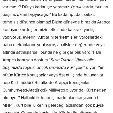
var mıdır? Dünya kadar işe yaramaz
Yörük
vardır; bunları
başımızda mı taşıyacağız? Bu kadar iptidaî, sakat,
temelsiz düşünce olamaz! Bizim güneyde biraz da Arapça
konuşan kardeşlerimizin etkisinde kalarak yanlış
yapıyoruz, evlerini yurtlarını terketmişler, varoşlardaki
baba mekânlarını yeni varoş ahalisine değerinde veya
altında satmışlarsa bunda ne gibi gariplik vardır! Bir
Arapça konuşan dostum “
Sizin Turancılığınızı bile
başımızda taşırız, ancak aranızda Kürt çok
.” diyor! Yani
bütün Kürtçe konuşanlar veya özenti içinde bulunanlar
hep Kürt müdür? Bu ülkede Arapça konuşanlar
Cumhuriyetçi-Atatürkçü- Milliyetçi oluyor da Kürt neden
olmuyor? Halbuki iktidarın şımartmaları karşısında bir
MHP’li Kürt bile ülkenin geleceği açısından çok büyük
kazançtır. Güneyde kesinlikle Kürtler ile uğraşmak