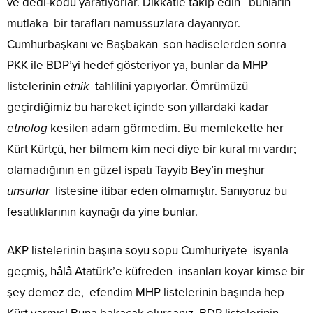
ve dedi-kodu yaratıyorlar. Dikkatle tâkip edin bunların
mutlaka bir tarafları namussuzlara dayanıyor.
Cumhurbaşkanı ve Başbakan son hadiselerden sonra
PKK ile BDP’yi hedef gösteriyor ya, bunlar da MHP
listelerinin
etnik
tahlilini yapıyorlar. Ömrümüzü
geçirdiğimiz bu hareket içinde son yıllardaki kadar
etnolog
kesilen adam görmedim. Bu memlekette her
Kürt Kürtçü, her bilmem kim neci diye bir kural mı vardır;
olamadığının en güzel ispatı Tayyib Bey’in meşhur
unsurlar
listesine itibar eden olmamıştır. Sanıyoruz bu
fesatlıklarının kaynağı da yine bunlar.
AKP listelerinin başına soyu sopu Cumhuriyete isyanla
geçmiş, hâlâ Atatürk’e küfreden insanları koyar kimse bir
şey demez de, efendim MHP listelerinin başında hep