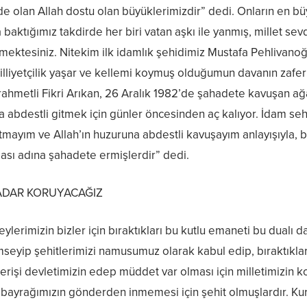
nde olan Allah dostu olan büyüklerimizdir” dedi. Onların en b
na baktığımız takdirde her biri vatan aşkı ile yanmış, millet 
rmektesiniz. Nitekim ilk idamlık şehidimiz Mustafa Pehlivan
lliyetçilik yaşar ve kellemi koymuş olduğumun davanın zaferi 
iz rahmetli Fikri Arıkan, 26 Aralık 1982’de şahadete kavuşan 
 abdestli gitmek için günler öncesinden aç kalıyor. İdam seh
tmayım ve Allah’ın huzuruna abdestli kavuşayım anlayışıyla, 
sı adına şahadete ermişlerdir” dedi.
KADAR KORUYACAĞIZ
ylerimizin bizler için bıraktıkları bu kutlu emaneti bu dualı
eyip şehitlerimizi namusumuz olarak kabul edip, bıraktıkları 
 erişi devletimizin edep müddet var olması için milletimizin 
ayrağımızın gönderden inmemesi için şehit olmuşlardır. Kuru b