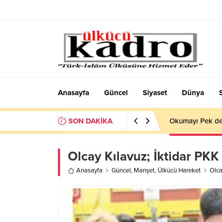
Anasayfa
Güncel
Siyaset
Dünya
SON DAKİKA
Okumayı Pek de
Olcay Kılavuz; İktidar PKK
Anasayfa
Güncel
,
Manşet
,
Ülkücü Hareket
Olca