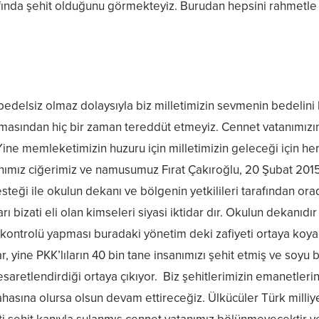
afında şehit olduğunu görmekteyiz. Burudan hepsini rahmetle
bedelsiz olmaz dolaysıyla biz milletimizin sevmenin bedelin
masından hiç bir zaman tereddüt etmeyiz. Cennet vatanımız
ine memleketimizin huzuru için milletimizin geleceği için h
anımız ciğerimiz ve namusumuz Fırat Çakıroğlu, 20 Şubat 2015
desteği ile okulun dekanı ve bölgenin yetkilileri tarafından 
ı bizati eli olan kimseleri siyasi iktidar dır. Okulun dekanıdır 
k kontrolü yapması buradaki yönetim deki zafiyeti ortaya koya
kar, yine PKK’lıların 40 bin tane insanımızı şehit etmiş ve soyu
 cesaretlendirdiği ortaya çıkıyor. Biz şehitlerimizin emanetle
hasına olursa olsun devam ettireceğiz. Ülkücüler Türk milli