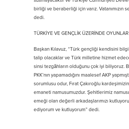
susmayacaktır ve Türkiye Cumhuriyeti Devlet
birliği ve beraberliği için varız. Vatanımızın
dedi.
TÜRKİYE VE GENÇLİK ÜZERİNDE OYUNLA
Başkan Kılavuz, “Türk gençliği kendisini bilg
talip olacaklar ve Türk milletine hizmet edec
sinsi tezgâhların olduğunu çok iyi biliyoruz. B
PKK’nın yapamadığını maalesef AKP yapmıştır
sorumlusu odur, Fırat Çakıroğlu kardeşimizin 
emaneti namusumuzdur. Şehitlerimiz namusum
emeği olan değerli arkadaşlarımızı kutluyor
ediyorum ve kutluyorum” dedi.