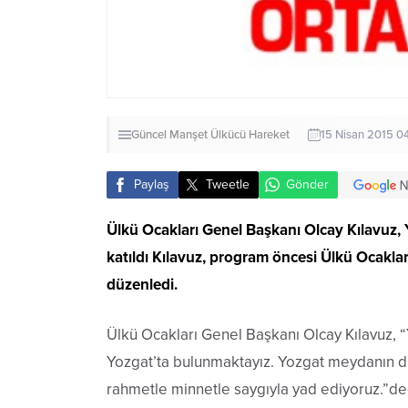
Güncel
Manşet
Ülkücü Hareket
15 Nisan 2015 0
Paylaş
Tweetle
Gönder
Ülkü Ocakları Genel Başkanı Olcay Kılavuz, 
katıldı Kılavuz, program öncesi Ülkü Ocakları İ
düzenledi.
Ülkü Ocakları Genel Başkanı Olcay Kılavuz, “Y
Yozgat’ta bulunmaktayız. Yozgat meydanın da 
rahmetle minnetle saygıyla yad ediyoruz.”de