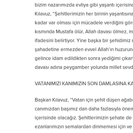
bizim nazarımızda evliya gibi yaşantı içerisi
Kılavuz, “Şehitlerimizin her birinin yaşantısı
kadar var olması için mücadele verdiğini gö
kısmında Mustafa ölür, Allah davası ölmez, mi
ifadesini belirtiyor. Yine başka bir şehidim
şahadetine ermezden evvel Allah’ın huzuruna
gelince idam edildikten sonra yediğimi çıkar
davası adına peygamber yolunda millet sevda
VATANIMIZI KANIMIZIN SON DAMLASINA 
Başkan Kılavuz, “Vatan için şehit düşen ağabe
canımızdan başımız dan daha fazlasıyla önems
içerisinde olacağız. Şehitlerimizin şehate de
ezanlarımızın semalardan dinmemesi için ve b