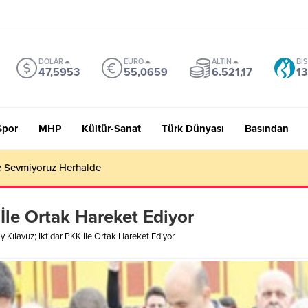
DOLAR
EURO
ALTIN
BI
47,5953
55,0659
6.521,17
13
Spor
MHP
Kültür-Sanat
Türk Dünyası
Basından
 Sevmiyoruz Herhalde
 İle Ortak Hareket Ediyor
y Kılavuz; İktidar PKK İle Ortak Hareket Ediyor