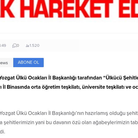
4:49
0
1.520
ABONE OL
Yozgat Ülkü Ocakları İl Başkanlığı tarafından “Ülkücü Şehi
l Binasında orta öğretim teşkilatı, üniversite teşkilatı ve ocak
ozgat Ülkü Ocakları İl Başkanlığı’nın hazırlamış olduğu şehit
şehitlerimizin yani bu davanın özü olan ağabeylerimizin tablo
di.