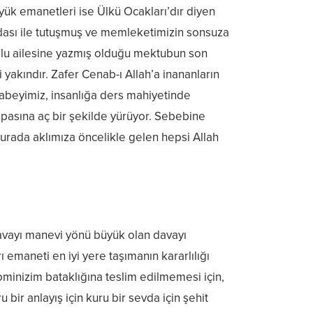
üyük emanetleri ise Ülkü Ocakları’dır diyen
sevdası ile tutuşmuş ve memleketimizin sonsuza
oğlu ailesine yazmış olduğu mektubun son
yakındır. Zafer Cenab-ı Allah’a inananların
ağabeyimiz, insanlığa ders mahiyetinde
pasına aç bir şekilde yürüyor. Sebebine
burada aklımıza öncelikle gelen hepsi Allah
 davayı manevi yönü büyük olan davayı
emaneti en iyi yere taşımanın kararlılığı
kominizim bataklığına teslim edilmemesi için,
ir anlayış için kuru bir sevda için şehit