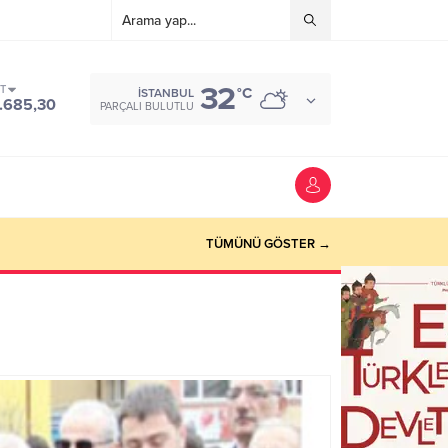
32
ST
°C
İSTANBUL
.685,30
PARÇALI BULUTLU
TÜMÜNÜ GÖSTER →