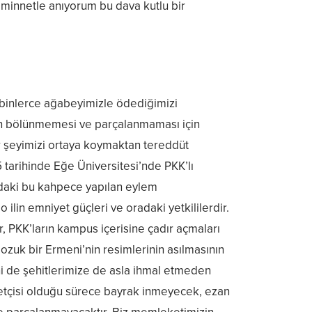
 minnetle anıyorum bu dava kutlu bir
i binlerce ağabeyimizle ödediğimizi
ın bölünmemesi ve parçalanmaması için
er şeyimizi ortaya koymaktan tereddüt
 tarihinde Eğe Üniversitesi’nde PKK’lı
oradaki bu kahpece yapılan eylem
o ilin emniyet güçleri ve oradaki yetkililerdir.
r, PKK’ların kampus içerisine çadır açmaları
 bozuk bir Ermeni’nin resimlerinin asılmasının
rini de şehitlerimize de asla ihmal etmeden
yetçisi olduğu sürece bayrak inmeyecek, ezan