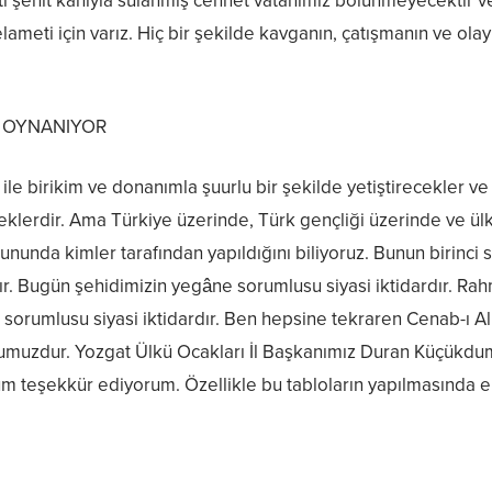
i şehit kanıyla sulanmış cennet vatanımız bölünmeyecektir 
 selameti için varız. Hiç bir şekilde kavganın, çatışmanın ve ol
R OYNANIYOR
i ile birikim ve donanımla şuurlu bir şekilde yetiştirecekler
eklerdir. Ama Türkiye üzerinde, Türk gençliği üzerinde ve ülk
ununda kimler tarafından yapıldığını biliyoruz. Bunun birinci so
. Bugün şehidimizin yegâne sorumlusu siyasi iktidardır. Rah
sorumlusu siyasi iktidardır. Ben hepsine tekraren Cenab-ı Al
uzdur. Yozgat Ülkü Ocakları İl Başkanımız Duran Küçükduma
um teşekkür ediyorum. Özellikle bu tabloların yapılmasında 