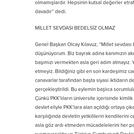
olmamışlardır. Hepsinin kutsal değerler etr
davadır” dedi.
MİLLET SEVDASI BEDELSİZ OLMAZ
Genel Başkan Olcay Kılavuz, “Millet sevdası 
düşünüyorum. Biz bayrak adına kanımızın ak
başımızı vermekten asla geri adım atmayız. Y
etmeyiz. Bildiğiniz gibi en son kardeşimiz c
canavarlar tarafından başta siyasi iktidarın 
gerçekleştirildi. Bu eylemin başlıca sorumlular
Çünkü PKK’lıların üniversite içerisinde kimli
devlet eliyle PKK’lara alan açıldığı ortaya çı
karşılığında devletin yetkililerin kendilerini
asla göz ardı etmeden mücadelelerini her pa