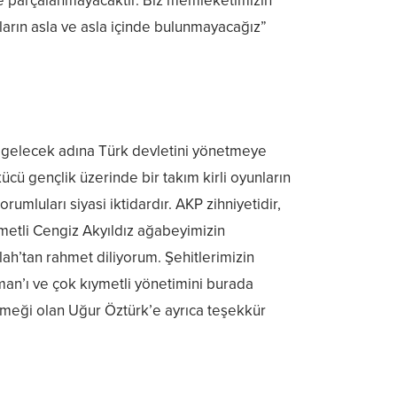
ve parçalanmayacaktır. Biz memleketimizin
ayların asla ve asla içinde bulunmayacağız”
 ve gelecek adına Türk devletini yönetmeye
ücü gençlik üzerinde bir takım kirli oyunların
rumluları siyasi iktidardır. AKP zihniyetidir,
metli Cengiz Akyıldız ağabeyimizin
lah’tan rahmet diliyorum. Şehitlerimizin
n’ı ve çok kıymetli yönetimini burada
emeği olan Uğur Öztürk’e ayrıca teşekkür