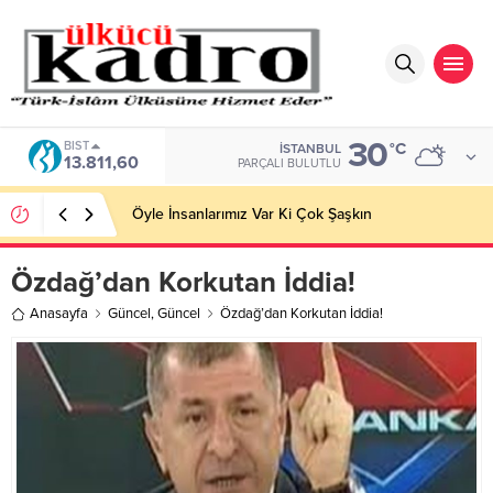
30
BIST
°C
İSTANBUL
13.811,60
PARÇALI BULUTLU
Öyle İnsanlarımız Var Ki Çok Şaşkın
Özdağ’dan Korkutan İddia!
Anasayfa
Güncel
,
Güncel
Özdağ’dan Korkutan İddia!