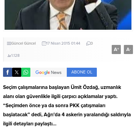
Güncel
Güncel
17 Nisan 2015 01:44
0
A
A
+
-
1.128
ABONE OL
Seçim çalışmalarına başlayan Ümit Özdağ, uzmanlık
alanı olan güvenlikle ilgili çarpıcı açıklamalar yaptı.
“Seçimden önce ya da sonra PKK çatışmaları
başlatacak” dedi, Ağrı’da 4 askerin yaralandığı saldırıyla
ilgili detayları paylaştı…