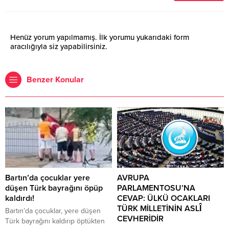
Henüz yorum yapılmamış. İlk yorumu yukarıdaki form
aracılığıyla siz yapabilirsiniz.
Benzer Konular
Bartın’da çocuklar yere
AVRUPA
düşen Türk bayrağını öpüp
PARLAMENTOSU’NA
kaldırdı!
CEVAP: ÜLKÜ OCAKLARI
TÜRK MİLLETİNİN ASLÎ
Bartın’da çocuklar, yere düşen
CEVHERİDİR
Türk bayrağını kaldırıp öptükten