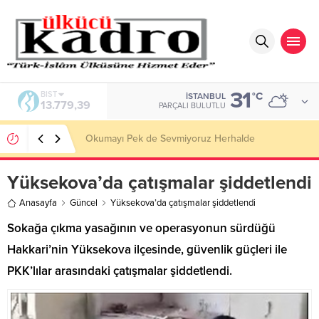
31
DOLAR
°C
İSTANBUL
47,7111
PARÇALI BULUTLU
BİR AKADEMİDEN DAHA FAZLASI
Yüksekova’da çatışmalar şiddetlendi
Anasayfa
Güncel
Yüksekova’da çatışmalar şiddetlendi
Sokağa çıkma yasağının ve operasyonun sürdüğü
Hakkari’nin Yüksekova ilçesinde, güvenlik güçleri ile
PKK’lılar arasındaki çatışmalar şiddetlendi.