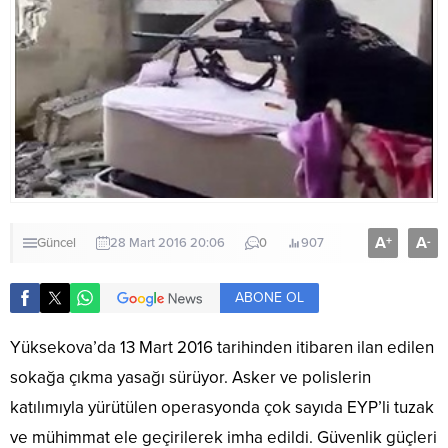
A
A
+
-
Güncel
28 Mart 2016 20:06
0
907
ABONE OL
Yüksekova’da 13 Mart 2016 tarihinden itibaren ilan edilen
sokağa çıkma yasağı sürüyor. Asker ve polislerin
katılımıyla yürütülen operasyonda çok sayıda EYP’li tuzak
ve mühimmat ele geçirilerek imha edildi. Güvenlik güçleri