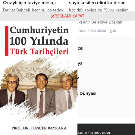
Ortaylı için taziye mesajı
suyu kesilen elini kaldırsın
Devlet Bahçeli, İstanbul'da tedavi
Katıldığı söyleşide "Suyu kesilen
gördüğü hastanede hayatını
elini kaldırsın" diyen Ankara
REKLAMI KAPAT
kaybeden Prof. Dr. İlber Ortaylı
Büyükşehir Belediye Başkanı
için taziye mesajı yayımladı.
Mansur Yavaş, gençlerin yarısının
14 Mart 2026 00:00
0
29 Ocak 2026 08:30
0
elini kaldırması sonucu neye
uğradığını şaşırdı.
Anasayfa
Güncel
Siyaset
Dünya
Spor
MHP
Kültür-Sanat
Türk Dünyası
Basından
Ülkücü Kadro, Türk-İslâm ülküsüne hizmet eder. .