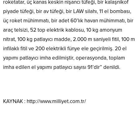
roketatar, üç kanas keskin nişancı tüfeği, bir kalaşnikof
piyade tüfeği, bir av tüfeği, bir LAW silahı, 11 el bombası,
üç roket mühimmatı, bir adet 60’lık havan mühimmatı, bir
araç telsizi, 52 top elektrik kablosu, 10 kg amonyum
nitrat, 100 kg patlayıcı madde, 2.000 m saniyeli fitil, 100 m
infilaklı fitil ve 200 elektrikli fünye ele geçirilmiş. 20 el
yapımı patlayıcı imha edilmiştir, operasyonda, toplam
imha edilen el yapımı patlayıcı sayısı 91’dir” denildi.
KAYNAK : http://www.milliyet.com.tr/