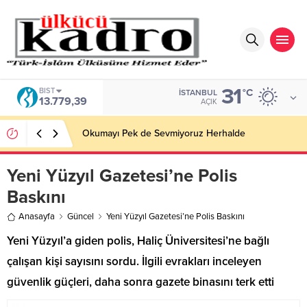
31
BIST
°C
İSTANBUL
13.779,39
AÇIK
Okumayı Pek de Sevmiyoruz Herhalde
Yeni Yüzyıl Gazetesi’ne Polis
Baskını
Anasayfa
Güncel
Yeni Yüzyıl Gazetesi’ne Polis Baskını
Yeni Yüzyıl’a giden polis, Haliç Üniversitesi’ne bağlı
çalışan kişi sayısını sordu. İlgili evrakları inceleyen
güvenlik güçleri, daha sonra gazete binasını terk etti