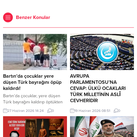
Benzer Konular
Bartın’da çocuklar yere
AVRUPA
düşen Türk bayrağını öpüp
PARLAMENTOSU’NA
kaldırdı!
CEVAP: ÜLKÜ OCAKLARI
TÜRK MİLLETİNİN ASLÎ
Bartın’da çocuklar, yere düşen
CEVHERİDİR
Türk bayrağını kaldırıp öptükten
sonra gelen itfaiye ekiplerinin de
MHP milletvekili Prof. Dr. İlyas
27 Haziran 2026 14:24
0
19 Haziran 2026 08:51
0
yardımıyla göndere çekti. O anlar
Topsakal AB parlamentosuna
cep telefonu kamerası tarafından
cevap verdi: Avrupa
kaydedildi. Yerden kaldırıp öptüler
Parlamentosu tarafından 17
Kemerköprü Mahallesi’nde dün
Haziran 2026 tarihinde kabul