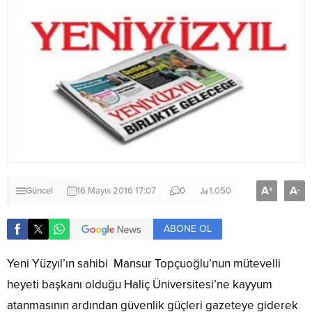
A
A
+
-
Güncel
16 Mayıs 2016 17:07
0
1.050
ABONE OL
Yeni Yüzyıl’ın sahibi Mansur Topçuoğlu’nun mütevelli
heyeti başkanı olduğu Haliç Üniversitesi’ne kayyum
atanmasının ardından güvenlik güçleri gazeteye giderek