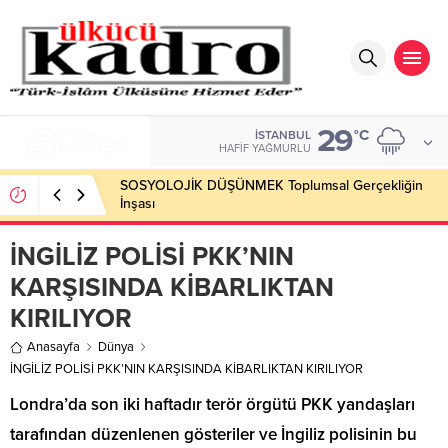
29
BIST
°C
İSTANBUL
13.779,39
HAFIF YAĞMURLU
SOSYOLOJİK DÜŞÜNMEK Toplumsal Gerçekliğin
İnşası
İNGİLİZ POLİSİ PKK’NIN
KARŞISINDA KİBARLIKTAN
KIRILIYOR
Anasayfa
Dünya
İNGİLİZ POLİSİ PKK’NIN KARŞISINDA KİBARLIKTAN KIRILIYOR
Londra’da son iki haftadır terör örgütü PKK yandaşları
tarafından düzenlenen gösteriler ve İngiliz polisinin bu