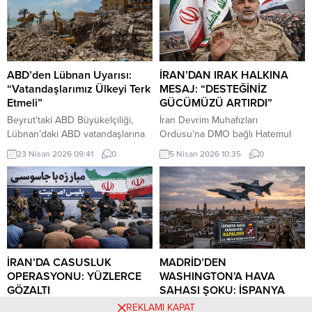
iptal ettiğini ileri sürdü.
ABD’den Lübnan Uyarısı:
İRAN’DAN IRAK HALKINA
“Vatandaşlarımız Ülkeyi Terk
MESAJ: “DESTEĞİNİZ
Etmeli”
GÜCÜMÜZÜ ARTIRDI”
Beyrut’taki ABD Büyükelçiliği,
İran Devrim Muhafızları
Lübnan’daki ABD vatandaşlarına
Ordusu’na DMO bağlı Hatemul
güvenlik durumunun hızla
Enbiya Merkez Karargahı
23 Nisan 2026 09:41
0
5 Nisan 2026 10:35
0
değişebileceği uyarısında
Sözcüsü İbrahim Zülfikari,
bulunarak, ticari uçuşlar hâlâ
Hürmüz Boğazı üzerinden
devam ederken ülkeden
uygulanan kısıtlamalara ilişkin
ayrılmalarını tavsiye etti.
yaptığı açıklamada, Irak’ın bu
kısıtlamalardan muaf tutulacağını
belirtti.
İRAN’DA CASUSLUK
MADRİD’DEN
OPERASYONU: YÜZLERCE
WASHINGTON’A HAVA
GÖZALTI
SAHASI ŞOKU: İSPANYA
KAPILARI KAPATTI!
Gilan eyaletinde yürütülen
REKLAMI KAPAT