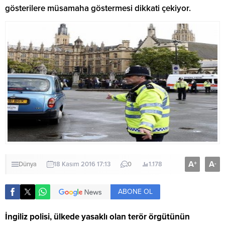
gösterilere müsamaha göstermesi dikkati çekiyor.
A
A
+
-
Dünya
18 Kasım 2016 17:13
0
1.178
ABONE OL
İngiliz polisi, ülkede yasaklı olan terör örgütünün