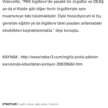
Videcette, “PKK İngiltere’de yasaklı bir örgüttür ve DEAŞ
ya da el Kaide gibi diğer terör örgütleriyle aynı
muameleye tabi tutulmaktadır. Öyle hissediyorum ki bu,
genelde eğitim ya da İngiltere’deki yasaları anlamadaki
eksiklikten kaynaklanmakta.” diye konuştu.
KAYNAK : http://www.haber3.com/ingiliz-polisi-pkknin-
karsisinda-kibarliktan-kiriliyor-3993966h.htm
ETİKETLER:
İngiliz
,
kibar
,
pkk
,
polis
,
terörist