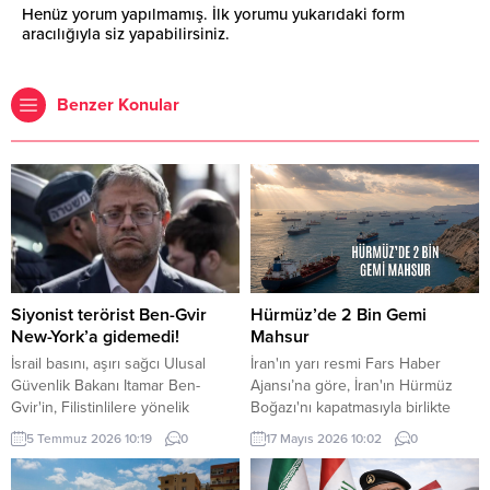
Henüz yorum yapılmamış. İlk yorumu yukarıdaki form
aracılığıyla siz yapabilirsiniz.
Benzer Konular
Siyonist terörist Ben-Gvir
Hürmüz’de 2 Bin Gemi
New-York’a gidemedi!
Mahsur
İsrail basını, aşırı sağcı Ulusal
İran'ın yarı resmi Fars Haber
Güvenlik Bakanı Itamar Ben-
Ajansı’na göre, İran'ın Hürmüz
Gvir'in, Filistinlilere yönelik
Boğazı'nı kapatmasıyla birlikte
politika ve uygulamaları nedeniyle
bölgede yaklaşık iki bin gemi ve
5 Temmuz 2026 10:19
0
17 Mayıs 2026 10:02
0
"gözaltına alınma" endişesiyle bu
20 bin gemi personeli mahsur
hafta New York'a yapacağı ziyareti
kaldı.