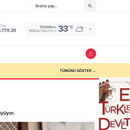
33
ST
°C
İSTANBUL
3.779,39
PARÇALI BULUTLU
TÜMÜNÜ GÖSTER →
üyüyor.