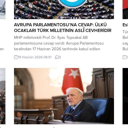
AVRUPA PARLAMENTOSU’NA CEVAP: ÜLKÜ
Es
OCAKLARI TÜRK MİLLETİNİN ASLÎ CEVHERİDİR
Tür
MHP milletvekili Prof. Dr. İlyas Topsakal AB
Bel
parlamentosuna cevap verdi: Avrupa Parlamentosu
say
dan
tarafından 17 Haziran 2026 tarihinde kabul edilen
Bul
Türkiye Raporu, teknik bir ilerleme belgesi olmaktan
Alm
19 Haziran 2026 08:51
0
ı
ziyade, Türkiye-AB ilişkilerinin gerilimli fay hatlarını
inc
derinleştiren ve Ankara’nın stratejik özerkliğini hedef
mey
kta
alan bir siyasi pozisyon belgesi niteliğindedir. Raporun
içeriği, Türkiye’nin iç siyasi dengelerine...