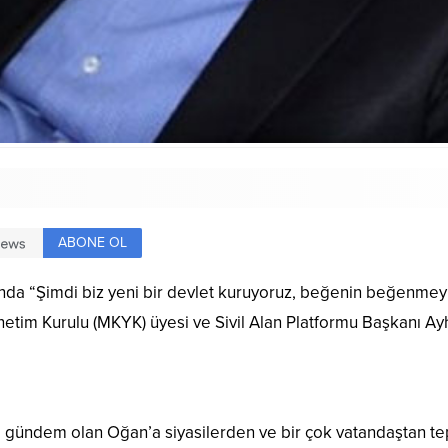
ABONE OL
ında “Şimdi biz yeni bir devlet kuruyoruz, beğenin beğenmeyin
tim Kurulu (MKYK) üyesi ve Sivil Alan Platformu Başkanı Ayh
le gündem olan Oğan’a siyasilerden ve bir çok vatandaştan tep