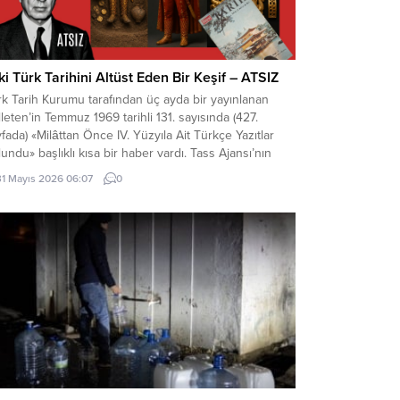
ki Türk Tarihini Altüst Eden Bir Keşif – ATSIZ
k Tarih Kurumu tarafından üç ayda bir yayınlanan
leten’in Temmuz 1969 tarihli 131. sayısında (427.
fada) «Milâttan Önce IV. Yüzyıla Ait Türkçe Yazıtlar
undu» başlıklı kısa bir haber vardı. Tass Ajansı’nın
a Ata kaynaklı bir haberinde, bu yazıtlarda yapılan
31 Mayıs 2026 06:07
0
elemelere göre, bunların Milât’tan Önce IV. Yüzyılda
dana getirildiği ve merkezi...