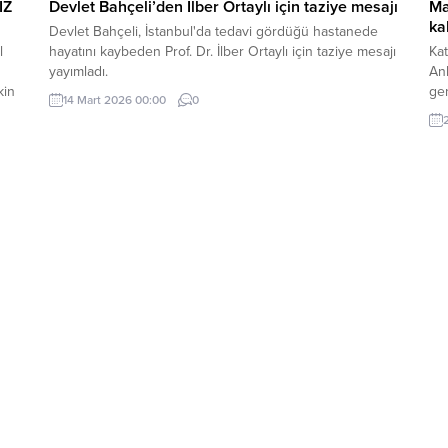
İZ
Devlet Bahçeli’den İlber Ortaylı için taziye mesajı
Ma
ka
Devlet Bahçeli, İstanbul'da tedavi gördüğü hastanede
l
hayatını kaybeden Prof. Dr. İlber Ortaylı için taziye mesajı
Kat
yayımladı.
An
kin
gen
14 Mart 2026 00:00
0
uğr