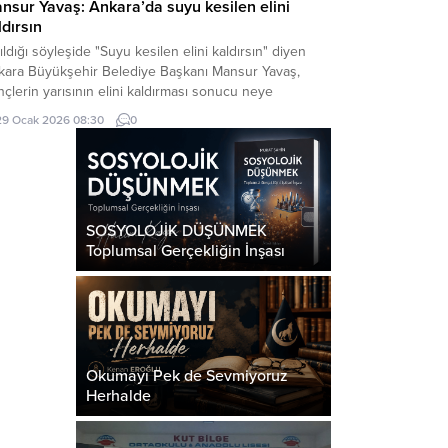
nsur Yavaş: Ankara’da suyu kesilen elini
ldırsın
ıldığı söyleşide "Suyu kesilen elini kaldırsın" diyen
kara Büyükşehir Belediye Başkanı Mansur Yavaş,
çlerin yarısının elini kaldırması sonucu neye
adığını şaşırdı.
29 Ocak 2026 08:30
0
SOSYOLOJİK DÜŞÜNMEK
Toplumsal Gerçekliğin İnşası
Okumayı Pek de Sevmiyoruz
Herhalde