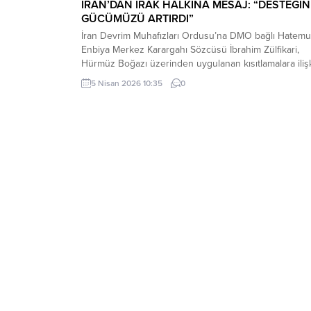
İRAN’DAN IRAK HALKINA MESAJ: “DESTEĞİN
GÜCÜMÜZÜ ARTIRDI”
İran Devrim Muhafızları Ordusu’na DMO bağlı Hatemu
Enbiya Merkez Karargahı Sözcüsü İbrahim Zülfikari,
Hürmüz Boğazı üzerinden uygulanan kısıtlamalara iliş
yaptığı açıklamada, Irak’ın bu kısıtlamalardan muaf
5 Nisan 2026 10:35
0
tutulacağını belirtti.