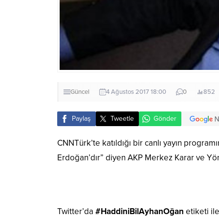
Güncel
4 Ağustos 2017 18:00
0
852
Paylaş
Tweetle
Gönder
CNNTürk’te katıldığı bir canlı yayın program
Erdoğan’dır” diyen AKP Merkez Karar ve Yöne
Twitter’da
#HaddiniBilAyhanOğan
etiketi i