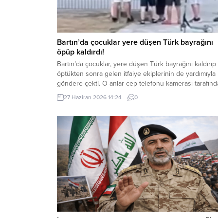
Bartın’da çocuklar yere düşen Türk bayrağını
öpüp kaldırdı!
Bartın’da çocuklar, yere düşen Türk bayrağını kaldırıp
öptükten sonra gelen itfaiye ekiplerinin de yardımıyla
göndere çekti. O anlar cep telefonu kamerası tarafın
kaydedildi. Yerden kaldırıp öptüler Kemerköprü
27 Haziran 2026 14:24
0
Mahallesi’nde dün akşam saatlerinde Cumhuriyet Park
içerisindeki direkte bulunan Türk bayrağı rüzgar
nedeniyle ipinin kopmasıyla yere düştü. Bu sırada par
oynayan çocuklar yere...