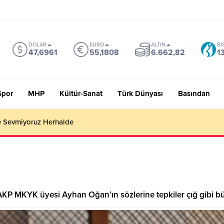
DOLAR
EURO
ALTIN
BI
47,6961
55,1808
6.662,82
1
Spor
MHP
Kültür-Sanat
Türk Dünyası
Basından
 Sevmiyoruz Herhalde
 AKP MKYK üyesi Ayhan Oğan’ın sözlerine tepkiler çığ gibi b