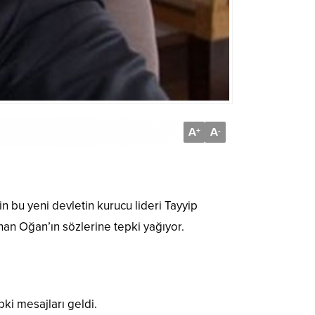
A
A
+
-
 bu yeni devletin kurucu lideri Tayyip
an Oğan’ın sözlerine tepki yağıyor.
ki mesajları geldi.