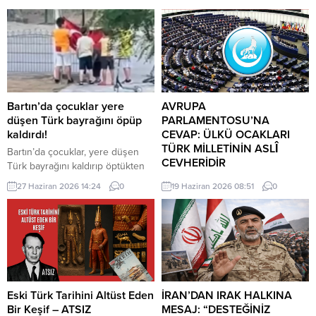
Bartın’da çocuklar yere
AVRUPA
düşen Türk bayrağını öpüp
PARLAMENTOSU’NA
kaldırdı!
CEVAP: ÜLKÜ OCAKLARI
TÜRK MİLLETİNİN ASLÎ
Bartın’da çocuklar, yere düşen
CEVHERİDİR
Türk bayrağını kaldırıp öptükten
sonra gelen itfaiye ekiplerinin de
MHP milletvekili Prof. Dr. İlyas
27 Haziran 2026 14:24
0
19 Haziran 2026 08:51
0
yardımıyla göndere çekti. O anlar
Topsakal AB parlamentosuna
cep telefonu kamerası tarafından
cevap verdi: Avrupa
kaydedildi. Yerden kaldırıp öptüler
Parlamentosu tarafından 17
Kemerköprü Mahallesi’nde dün
Haziran 2026 tarihinde kabul
akşam saatlerinde Cumhuriyet
edilen Türkiye Raporu, teknik bir
Parkı içerisindeki direkte bulunan
ilerleme belgesi olmaktan ziyade,
Türk bayrağı rüzgar nedeniyle
Türkiye-AB ilişkilerinin gerilimli fay
ipinin kopmasıyla yere düştü. Bu
hatlarını derinleştiren ve
Eski Türk Tarihini Altüst Eden
İRAN’DAN IRAK HALKINA
sırada parkta oynayan çocuklar
Ankara’nın stratejik özerkliğini
Bir Keşif – ATSIZ
MESAJ: “DESTEĞİNİZ