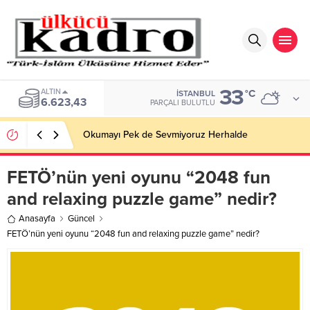
33
ALTIN
°C
İSTANBUL
6.623,43
PARÇALI BULUTLU
Okumayı Pek de Sevmiyoruz Herhalde
FETÖ’nün yeni oyunu “2048 fun
and relaxing puzzle game” nedir?
Anasayfa
Güncel
FETÖ’nün yeni oyunu “2048 fun and relaxing puzzle game” nedir?