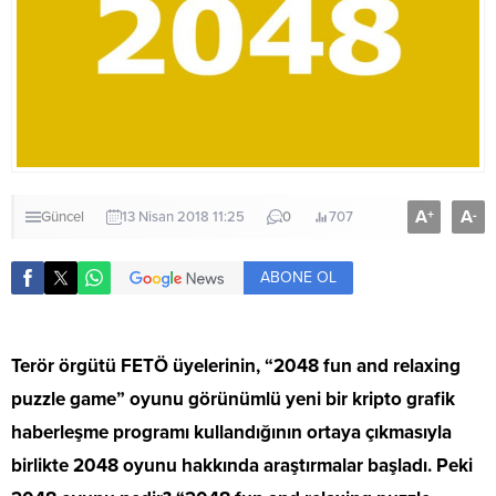
A
A
+
-
Güncel
13 Nisan 2018 11:25
0
707
ABONE OL
Terör örgütü FETÖ üyelerinin, “2048 fun and relaxing
puzzle game” oyunu görünümlü yeni bir kripto grafik
haberleşme programı kullandığının ortaya çıkmasıyla
birlikte 2048 oyunu hakkında araştırmalar başladı. Peki