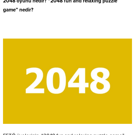
2048 oyunu nedir? “2048 fun and relaxing puzzle
game” nedir?