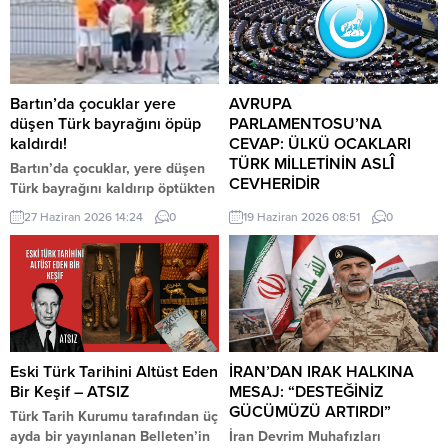
Bartın’da çocuklar yere
AVRUPA
düşen Türk bayrağını öpüp
PARLAMENTOSU’NA
kaldırdı!
CEVAP: ÜLKÜ OCAKLARI
TÜRK MİLLETİNİN ASLÎ
Bartın’da çocuklar, yere düşen
CEVHERİDİR
Türk bayrağını kaldırıp öptükten
sonra gelen itfaiye ekiplerinin
MHP milletvekili Prof. Dr. İlyas
27 Haziran 2026 14:24
0
19 Haziran 2026 08:51
0
de yardımıyla göndere çekti. O
Topsakal AB parlamentosuna
anlar cep telefonu kamerası
cevap verdi: Avrupa
tarafından kaydedildi. Yerden
Parlamentosu tarafından 17
kaldırıp öptüler Kemerköprü
Haziran 2026 tarihinde kabul
Mahallesi’nde dün akşam
edilen Türkiye Raporu, teknik bir
saatlerinde Cumhuriyet Parkı
ilerleme belgesi olmaktan
içerisindeki direkte bulunan
ziyade, Türkiye-AB ilişkilerinin
Türk bayrağı rüzgar nedeniyle
gerilimli fay hatlarını
Eski Türk Tarihini Altüst Eden
İRAN’DAN IRAK HALKINA
ipinin kopmasıyla yere düştü.
derinleştiren ve Ankara’nın
Bir Keşif – ATSIZ
MESAJ: “DESTEĞİNİZ
Bu sırada parkta oynayan
stratejik özerkliğini hedef alan
GÜCÜMÜZÜ ARTIRDI”
Türk Tarih Kurumu tarafından üç
çocuklar yere...
bir siyasi pozisyon belgesi
ayda bir yayınlanan Belleten’in
İran Devrim Muhafızları