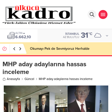
31
ALTIN
°C
İSTANBUL
6.662,10
AZ BULUTLU
Okumayı Pek de Sevmiyoruz Herhalde
MHP aday adaylarına hassas
inceleme
Anasayfa
Güncel
MHP aday adaylarına hassas inceleme