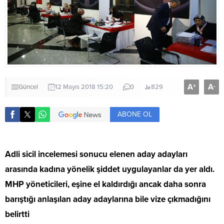
A
A
+
-
Güncel
12 Mayıs 2018 15:20
0
829
ABONE OL
Adli sicil incelemesi sonucu elenen aday adayları
arasında kadına yönelik şiddet uygulayanlar da yer aldı.
MHP yöneticileri, eşine el kaldırdığı ancak daha sonra
barıştığı anlaşılan aday adaylarına bile vize çıkmadığını
belirtti