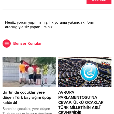
Henüz yorum yapılmamış. İlk yorumu yukarıdaki form
aracılığıyla siz yapabilirsiniz.
Benzer Konular
Bartın’da çocuklar yere
AVRUPA
düşen Türk bayrağını öpüp
PARLAMENTOSU’NA
kaldırdı!
CEVAP: ÜLKÜ OCAKLARI
TÜRK MİLLETİNİN ASLÎ
Bartın’da çocuklar, yere düşen
CEVHERİDİR
Türk bayrağını kaldırıp öptükten