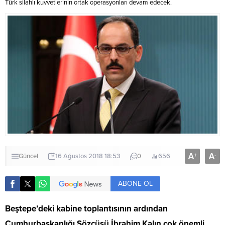
Türk silahlı kuvvetlerinin ortak operasyonları devam edecek.
A
A
+
-
Güncel
16 Ağustos 2018 18:53
0
656
ABONE OL
Beştepe’deki kabine toplantısının ardından
Cumhurbaşkanlığı Sözcüsü İbrahim Kalın çok önemli