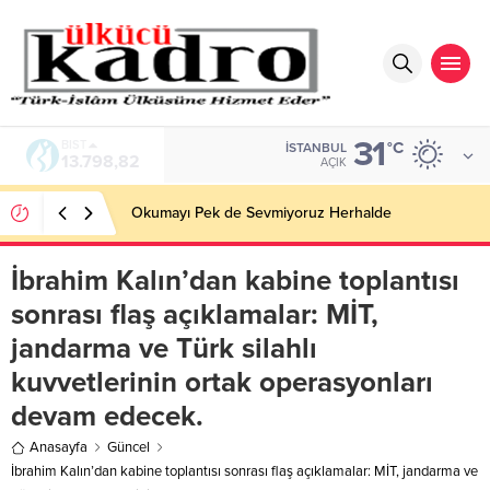
31
BIST
°C
İSTANBUL
13.798,82
AÇIK
Okumayı Pek de Sevmiyoruz Herhalde
İbrahim Kalın’dan kabine toplantısı
sonrası flaş açıklamalar: MİT,
jandarma ve Türk silahlı
kuvvetlerinin ortak operasyonları
devam edecek.
Anasayfa
Güncel
İbrahim Kalın’dan kabine toplantısı sonrası flaş açıklamalar: MİT, jandarma ve