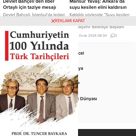
Devlet Bahçeli’den İlber
Mansur Yavaş: Ankara’da
Ortaylı için taziye mesajı
suyu kesilen elini kaldırsın
Devlet Bahçeli, İstanbul'da tedavi
Katıldığı söyleşide "Suyu kesilen
gördüğü hastanede hayatını
elini kaldırsın" diyen Ankara
REKLAMI KAPAT
kaybeden Prof. Dr. İlber Ortaylı
Büyükşehir Belediye Başkanı
için taziye mesajı yayımladı.
Mansur Yavaş, gençlerin yarısının
14 Mart 2026 00:00
0
29 Ocak 2026 08:30
0
elini kaldırması sonucu neye
uğradığını şaşırdı.
Anasayfa
Güncel
Siyaset
Dünya
Spor
MHP
Kültür-Sanat
Türk Dünyası
Basından