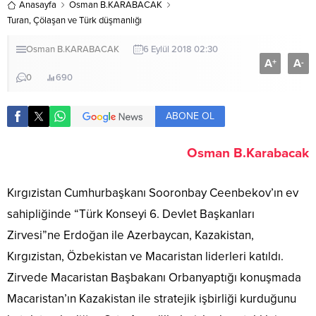
Anasayfa
Osman B.KARABACAK
Turan, Çölaşan ve Türk düşmanlığı
Osman B.KARABACAK
6 Eylül 2018 02:30
A
A
+
-
0
690
ABONE OL
Osman B.Karabacak
Kırgızistan Cumhurbaşkanı Sooronbay Ceenbekov’ın ev
sahipliğinde “Türk Konseyi 6. Devlet Başkanları
Zirvesi”ne Erdoğan ile Azerbaycan, Kazakistan,
Kırgızistan, Özbekistan ve Macaristan liderleri katıldı.
Zirvede Macaristan Başbakanı Orbanyaptığı konuşmada
Macaristan’ın Kazakistan ile stratejik işbirliği kurduğunu