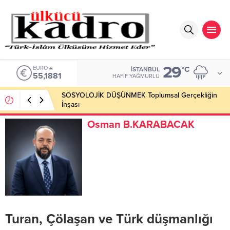
29
EURO
°C
İSTANBUL
55,1881
HAFIF YAĞMURLU
SOSYOLOJİK DÜŞÜNMEK Toplumsal Gerçekliğin
İnşası
Osman B.KARABACAK
Turan, Çölaşan ve Türk düşmanlığı