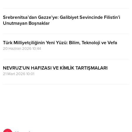
5 Temmuz 2026 12:04
Srebrenitsa’dan Gazze’ye: Galibiyet Sevincinde Filistin’i
Unutmayan Boşnaklar
25 Haziran 2026 21:31
Türk Milliyetçiliğinin Yeni Yüzü: Bilim, Teknoloji ve Vefa
20 Haziran 2026 10:44
NEVRUZ’UN HAFIZASI VE KİMLİK TARTIŞMALARI
21 Mart 2026 10:01