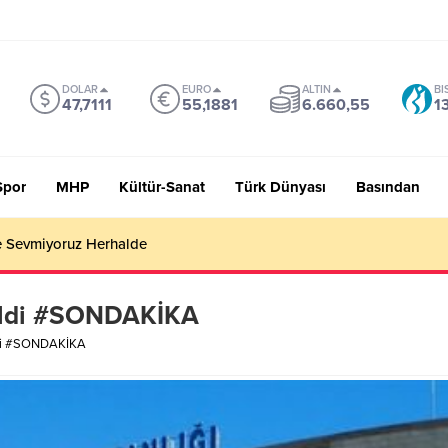
DOLAR
EURO
ALTIN
BI
47,7111
55,1881
6.660,55
1
Spor
MHP
Kültür-Sanat
Türk Dünyası
Basından
 Sevmiyoruz Herhalde
geldi #SONDAKİKA
eldi #SONDAKİKA