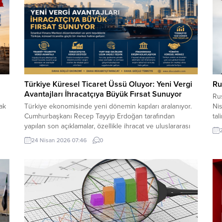
Türkiye Küresel Ticaret Üssü Oluyor: Yeni Vergi
Ru
Avantajları İhracatçıya Büyük Fırsat Sunuyor
Ru
ak
Türkiye ekonomisinde yeni dönemin kapıları aralanıyor.
Nis
Cumhurbaşkanı Recep Tayyip Erdoğan tarafından
tal
yapılan son açıklamalar, özellikle ihracat ve uluslararası
ticaret alanında faaliyet gösteren firmalar için dikkat
24 Nisan 2026 07:46
0
im
çekici fırsatlar barındırıyor. İstanbul Finans Merkezi
merkezli yeni düzenlemeler, Türkiye’nin küresel ticarette
daha aktif rol almasını hedeflerken, vergi avantajları ve
finansal teşvikler iş dünyasında yeni...