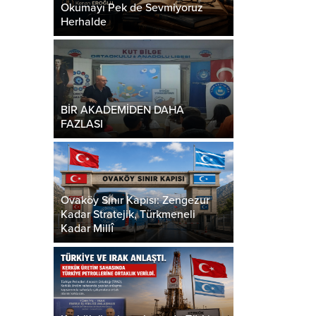
Okumayı Pek de Sevmiyoruz
Herhalde
BİR AKADEMİDEN DAHA
FAZLASI
Ovaköy Sınır Kapısı: Zengezur
Kadar Stratejik, Türkmeneli
Kadar Millî