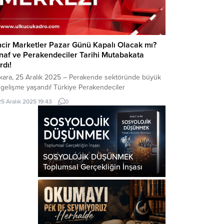
ncir Marketler Pazar Günü Kapalı Olacak mı?
naf ve Perakendeciler Tarihi Mutabakata
rdı!
kara, 25 Aralık 2025 – Perakende sektöründe büyük
 gelişme yaşandı! Türkiye Perakendeciler
derasyonu (TPF) ve Türkiye Esnaf ve Sanatkarları
25 Aralık 2025 19:43
0
federasyonu (TESK) iş birliğiyle düzenlenen “Aileyle
ar: Birlikte Tatil, Güçlü Toplum” başlıklı çalıştayda,
af, sanatkarlar ve zincir market temsilcileri pazar
ü zincir marketlerin kapalı olması konusunda ortak
abakata vardı. TPF...
SOSYOLOJİK DÜŞÜNMEK
Toplumsal Gerçekliğin İnşası