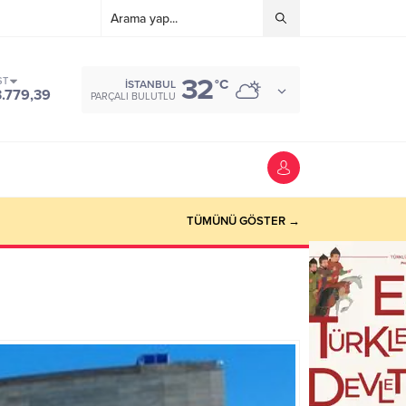
32
ST
°C
İSTANBUL
3.779,39
PARÇALI BULUTLU
TÜMÜNÜ GÖSTER →