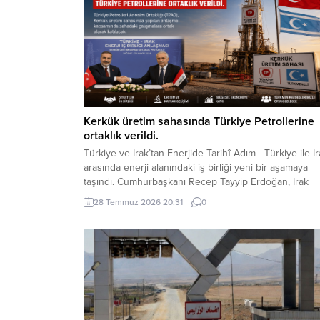
Kerkük üretim sahasında Türkiye Petrollerine
ortaklık verildi.
Türkiye ve Irak’tan Enerjide Tarihî Adım Türkiye ile Ir
arasında enerji alanındaki iş birliği yeni bir aşamaya
taşındı. Cumhurbaşkanı Recep Tayyip Erdoğan, Irak
Başbakanı Ali ez-Zeydi ile Ankara’da gerçekleştirilen
28 Temmuz 2026 20:31
0
görüşmenin ardından yaptığı açıklamada, Kerkük üret
sahasında Türkiye Petrolleri Anonim Ortaklığına TPAO
ortaklık verildiğini duyurdu. Erdoğan, imzalanan
anlaşmayı “enerji alanındaki...