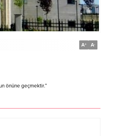
A
A
+
-
nun önüne geçmektir.”