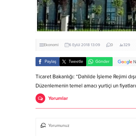
Ekonomi
6 Eylül 2018 13:09
0
329
Paylaş
Tweetle
Gönder
Ticaret Bakanlığı: “Dahilde İşleme Rejimi dış
Düzenlemenin temel amacı yurtiçi un fiyatla
Yorumlar