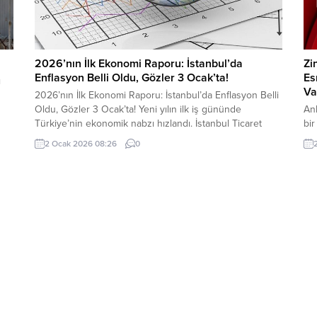
2026’nın İlk Ekonomi Raporu: İstanbul’da
Zi
Enflasyon Belli Oldu, Gözler 3 Ocak’ta!
Es
ı
Va
2026’nın İlk Ekonomi Raporu: İstanbul’da Enflasyon Belli
Oldu, Gözler 3 Ocak’ta! Yeni yılın ilk iş gününde
An
Türkiye’nin ekonomik nabzı hızlandı. İstanbul Ticaret
bir
Odası (İTO), 2025’in son enflasyon verilerini açıkladı. Bu
Fe
2 Ocak 2026 08:26
0
veri, yarın TÜİK tarafından açıklanacak resmi rakamlar ve
Kon
milyonlarca memur ile emeklinin zam oranı için en güçlü
Paz
sinyal niteliğinde. 📈...
esn
gün
mut