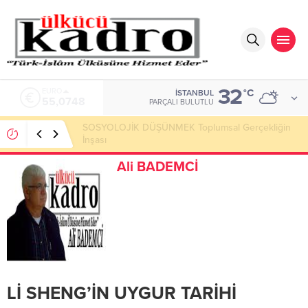
32
ALTIN
°C
İSTANBUL
6.623,43
PARÇALI BULUTLU
Okumayı Pek de Sevmiyoruz Herhalde
Ali BADEMCİ
Lİ SHENG’İN UYGUR TARİHİ