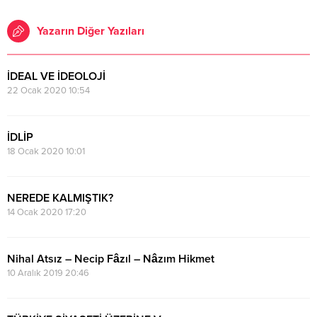
Yazarın Diğer Yazıları
İDEAL VE İDEOLOJİ
22 Ocak 2020 10:54
İDLİP
18 Ocak 2020 10:01
NEREDE KALMIŞTIK?
14 Ocak 2020 17:20
Nihal Atsız – Necip Fâzıl – Nâzım Hikmet
10 Aralık 2019 20:46