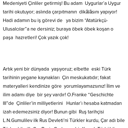
Medeniyeti Çinliler getirmiş! Bu adam Uygurlar’a Uygur
tarihi okutuyor; aslında çarpıtmanın dikâlâsını yapıyor!
Hadi adamın bu iş görevi de ya bizim “Atatürkçü-
Ulusalcılar”a ne dersiniz; buraya öbek öbek koşan o
paşa hazretleri! Çok yazık çok!
Artık yeni bir dünyada yaşıyoruz; elbette eski Türk
tarihinin yegane kaynakları Çin meskukatıdır; fakat
materyalleri kendinize göre yorumlayamazsınız! İlim ve
ilim adamı diye bir şey vardır! O.Franke “Geschichte
III”de Çinliler’in milliyetlerini Hunlar’ı hesaba katmadan
izah edemezsiniz diyor! Bunun gibi Ruş tarihçisi
L.N.Gumulilev ilk Rus Devleti’ni Türkler kurdu, Çar adı bile