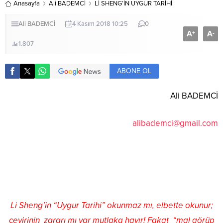
Anasayfa
Ali BADEMCİ
Lİ SHENG’İN UYGUR TARİHİ
Ali BADEMCİ
4 Kasım 2018 10:25
0
A
A
+
-
1.807
ABONE OL
Ali BADEMCİ
alibademci@gmail.com
Li Sheng’in “Uygur Tarihi” okunmaz mı, elbette okunur;
çevirinin zararı mı var mutlaka hayır! Fakat “mal görüp