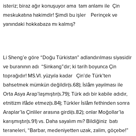
isteriz; biraz ağır konuşuyor ama tam anlamı ile Çin
meskukatına hakimdir! Şimdi bu işler Perinçek ve
yanındaki hokkabaza mı kalmış?
Li Sheng’e göre “Doğu Türkistan” adlandırılması siyasidir
ve buranının adı “Sinkang”dır; ki tarih boyunca Çin
toprağıdır! MS.VI. yüzyıla kadar Çin’de Türk’ten
bahsetmek mümkün değildir(s.68); İslâm yayılması ile
Orta Asya Arap’laşmıştır(s.79); Türk adı bir kabile adıdır,
etnitizm ifâde etmez(s.84); Türkler İslâm fethinden sonra
Araplar’la Çinliler arasına girdi(s.82); onlar Moğollar’la
karışmıştır(s.91) vs. Daha sayalım mı? Bildiğiniz batı
teraneleri, “Barbar, medeniyetten uzak, zalim, göçebe!”