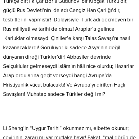
Türkçe’dir; ilk Çar Boris Gudunov bir Kıpçak Türkü’dir,
güçlü Rus Devleti’nin de adı Cengiz Han Çarlığı’dır,
tesbitlerini yapmıştır! Dolayısiyle Türk adı geçmeyen bir
Rus milliyeti ve tarihi de olmaz! Araplar’a gelince
Karluklar olmasaydı Çinliler’e karşı Talas Savaşı’nı nasıl
kazanacaklardı! Görülüyor ki sadece Asya’nın değil
dünyanın direği Türkler’dir! Abbasiler devrinde
Selçuklular gelmeseydi İslâm’ın hâli nice olurdu; Hazarlar
Arap ordularına geçit verseydi hangi Avrupa’da
Hristiyanlık vücut bulacaktı! Ve Avrupa’yı dirilten Haçlı
Savaşları! Muhatap sadece Türkler değil mi?
Li Sheng’in “Uygur Tarihi” okunmaz mı, elbette okunur;
çevirinin zararı mı var mutlaka hayır! Fakat “mal görüp de