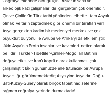
Coğrafya ellerinde olduğu için Ruslar’ın saha ve
arkeolojik kazı çalışmaları da gerçekten çok önemlidir.
Çin ve Çinliler’in Türk tarihi yönünden elbette tam Asyalı
olmak ve tarih zaptedmek gibi önemli bir tarafları var!
Asya gerçekten kadim bir medeniyet merkezi ve çok
büyüktür; bu yönü ile Avrupa ve Afrika’yı da etkilemiştir;
lâkin Asya’nın Proto insanları ve kavimleri netice olarak
bellidir; Türkler-Tibetliler-Çinliler-Moğollar! Batının
doğuya etkisi ve İran’ı köprü olarak kullanması çok
çalışılmıştır; lâkin günümüzde elle tutulacak bir Avrupa
Asyacılığı görülmemektedir; Asya yine Asya’dır; Doğu-
Batı-Kuzey-Güney olarak birçok tabiat hadiselerine
rağmen coğrafya yerinde durmaktadır!