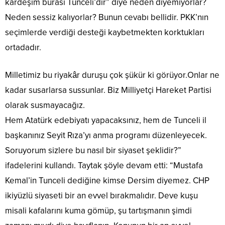
kardeşim burası Tunceli’dir” diye neden diyemiyorlar?
Neden sessiz kalıyorlar? Bunun cevabı bellidir. PKK’nın
seçimlerde verdiği desteği kaybetmekten korktukları
ortadadır.
Milletimiz bu riyakâr duruşu çok şükür ki görüyor.Onlar ne
kadar susarlarsa sussunlar. Biz Milliyetçi Hareket Partisi
olarak susmayacağız.
Hem Atatürk edebiyatı yapacaksınız, hem de Tunceli il
başkanınız Seyit Rıza’yı anma programı düzenleyecek.
Soruyorum sizlere bu nasıl bir siyaset şeklidir?”
ifadelerini kullandı. Taytak şöyle devam etti: “Mustafa
Kemal’in Tunceli dediğine kimse Dersim diyemez. CHP
ikiyüzlü siyaseti bir an evvel bırakmalıdır. Deve kuşu
misali kafalarını kuma gömüp, şu tartışmanın şimdi