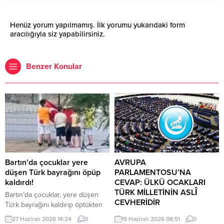
Henüz yorum yapılmamış. İlk yorumu yukarıdaki form
aracılığıyla siz yapabilirsiniz.
Benzer Konular
Bartın’da çocuklar yere
AVRUPA
düşen Türk bayrağını öpüp
PARLAMENTOSU’NA
kaldırdı!
CEVAP: ÜLKÜ OCAKLARI
TÜRK MİLLETİNİN ASLÎ
Bartın’da çocuklar, yere düşen
CEVHERİDİR
Türk bayrağını kaldırıp öptükten
sonra gelen itfaiye ekiplerinin de
MHP milletvekili Prof. Dr. İlyas
27 Haziran 2026 14:24
0
19 Haziran 2026 08:51
0