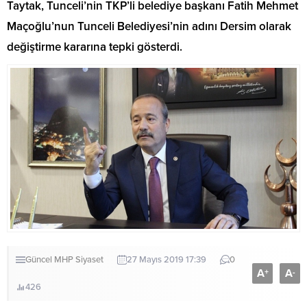
Taytak, Tunceli’nin TKP’li belediye başkanı Fatih Mehmet
Maçoğlu’nun Tunceli Belediyesi’nin adını Dersim olarak
değiştirme kararına tepki gösterdi.
Güncel
MHP
Siyaset
27 Mayıs 2019 17:39
0
A
A
+
-
426