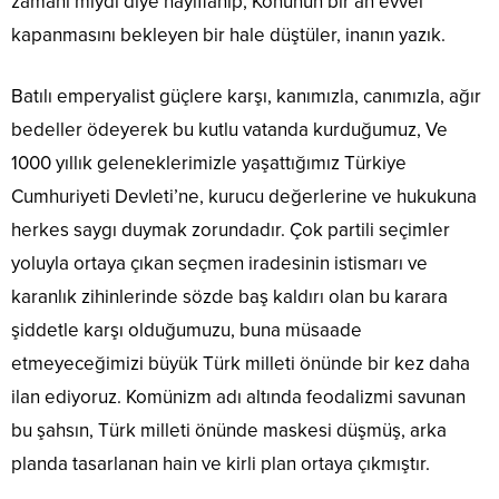
zamanı mıydı diye hayıflanıp, Konunun bir an evvel
kapanmasını bekleyen bir hale düştüler, inanın yazık.
Batılı emperyalist güçlere karşı, kanımızla, canımızla, ağır
bedeller ödeyerek bu kutlu vatanda kurduğumuz, Ve
1000 yıllık geleneklerimizle yaşattığımız Türkiye
Cumhuriyeti Devleti’ne, kurucu değerlerine ve hukukuna
herkes saygı duymak zorundadır. Çok partili seçimler
yoluyla ortaya çıkan seçmen iradesinin istismarı ve
karanlık zihinlerinde sözde baş kaldırı olan bu karara
şiddetle karşı olduğumuzu, buna müsaade
etmeyeceğimizi büyük Türk milleti önünde bir kez daha
ilan ediyoruz. Komünizm adı altında feodalizmi savunan
bu şahsın, Türk milleti önünde maskesi düşmüş, arka
planda tasarlanan hain ve kirli plan ortaya çıkmıştır.