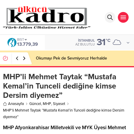
31
BIST
°C
İSTANBUL
13.779,39
AZ BULUTLU
Okumayı Pek de Sevmiyoruz Herhalde
MHP’li Mehmet Taytak “Mustafa
Kemal’in Tunceli dediğine kimse
Dersim diyemez”
Anasayfa
Güncel
,
MHP
,
Siyaset
MHP’li Mehmet Taytak “Mustafa Kemal’in Tunceli dediğine kimse Dersim
diyemez”
MHP Afyonkarahisar Milletvekili ve MYK Üyesi Mehmet