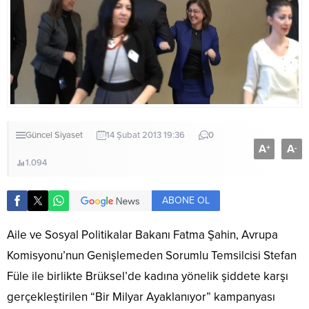
Güncel
Siyaset
14 Şubat 2013 19:36
0
A
A
+
-
1.094
ABONE OL
Aile ve Sosyal Politikalar Bakanı Fatma Şahin, Avrupa
Komisyonu’nun Genişlemeden Sorumlu Temsilcisi Stefan
Füle ile birlikte Brüksel’de kadına yönelik şiddete karşı
gerçekleştirilen “Bir Milyar Ayaklanıyor” kampanyası