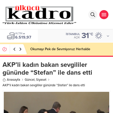
31
ALTIN
°C
İSTANBUL
6.519,97
AÇIK
Okumayı Pek de Sevmiyoruz Herhalde
AKP’li kadın bakan sevgililer
gününde “Stefan” ile dans etti
Anasayfa
Güncel
,
Siyaset
AKP’li kadın bakan sevgililer gününde “Stefan” ile dans etti