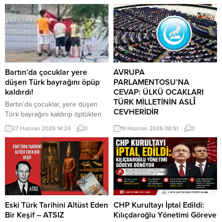
Bartın’da çocuklar yere
AVRUPA
düşen Türk bayrağını öpüp
PARLAMENTOSU’NA
kaldırdı!
CEVAP: ÜLKÜ OCAKLARI
TÜRK MİLLETİNİN ASLÎ
Bartın’da çocuklar, yere düşen
CEVHERİDİR
Türk bayrağını kaldırıp öptükten
sonra gelen itfaiye ekiplerinin de
MHP milletvekili Prof. Dr. İlyas
27 Haziran 2026 14:24
0
19 Haziran 2026 08:51
0
yardımıyla göndere çekti. O anlar
Topsakal AB parlamentosuna
cep telefonu kamerası tarafından
cevap verdi: Avrupa
kaydedildi. Yerden kaldırıp öptüler
Parlamentosu tarafından 17
Kemerköprü Mahallesi’nde dün
Haziran 2026 tarihinde kabul
akşam saatlerinde Cumhuriyet
edilen Türkiye Raporu, teknik bir
Parkı içerisindeki direkte bulunan
ilerleme belgesi olmaktan ziyade,
Türk bayrağı rüzgar nedeniyle
Türkiye-AB ilişkilerinin gerilimli fay
ipinin kopmasıyla yere düştü. Bu
hatlarını derinleştiren ve
Eski Türk Tarihini Altüst Eden
CHP Kurultayı İptal Edildi:
sırada parkta oynayan çocuklar
Ankara’nın stratejik özerkliğini
Bir Keşif – ATSIZ
Kılıçdaroğlu Yönetimi Göreve