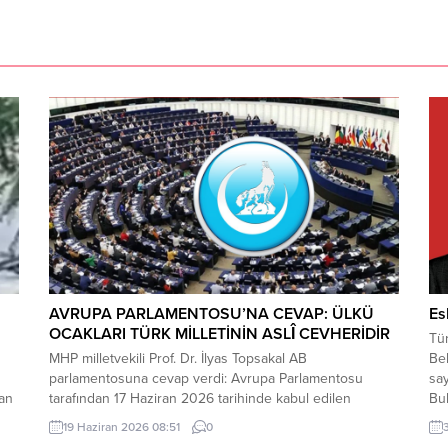
AVRUPA PARLAMENTOSU’NA CEVAP: ÜLKÜ
Es
OCAKLARI TÜRK MİLLETİNİN ASLÎ CEVHERİDİR
Tür
MHP milletvekili Prof. Dr. İlyas Topsakal AB
Bel
parlamentosuna cevap verdi: Avrupa Parlamentosu
say
dan
tarafından 17 Haziran 2026 tarihinde kabul edilen
Bul
Türkiye Raporu, teknik bir ilerleme belgesi olmaktan
Alm
19 Haziran 2026 08:51
0
ı
ziyade, Türkiye-AB ilişkilerinin gerilimli fay hatlarını
inc