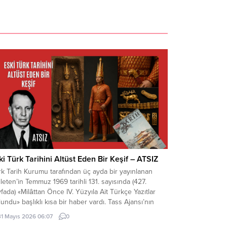
ki Türk Tarihini Altüst Eden Bir Keşif – ATSIZ
k Tarih Kurumu tarafından üç ayda bir yayınlanan
leten’in Temmuz 1969 tarihli 131. sayısında (427.
fada) «Milâttan Önce IV. Yüzyıla Ait Türkçe Yazıtlar
undu» başlıklı kısa bir haber vardı. Tass Ajansı’nın
a Ata kaynaklı bir haberinde, bu yazıtlarda yapılan
31 Mayıs 2026 06:07
0
elemelere göre, bunların Milât’tan Önce IV. Yüzyılda