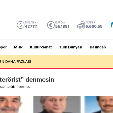
DOLAR
EURO
ALTIN
47,7111
55,1881
6.660,55
Spor
MHP
Kültür-Sanat
Türk Dünyası
Basından
EN DAHA FAZLASI
“terörist” denmesin
iste “terörist” denmesin