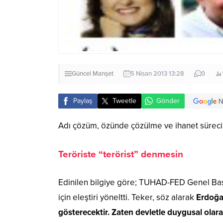
Güncel
Manşet
5 Nisan 2013 13:28
0
Paylaş
Tweetle
Gönder
Adı çözüm, özünde çözülme ve ihanet sürecin
Teröriste “terörist” denmesin
Edinilen bilgiye göre; TUHAD-FED Genel Başka
için eleştiri yöneltti. Teker, söz alarak
Erdoğan
gösterecektir. Zaten devletle duygusal olara