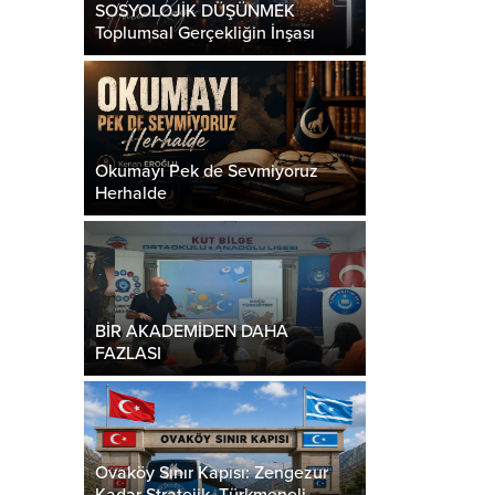
SOSYOLOJİK DÜŞÜNMEK
Toplumsal Gerçekliğin İnşası
Okumayı Pek de Sevmiyoruz
Herhalde
BİR AKADEMİDEN DAHA
FAZLASI
Ovaköy Sınır Kapısı: Zengezur