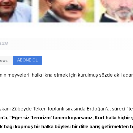
1.038
ABONE OL
in meyveleri, halkı ikna etmek için kurulmuş sözde akil adam
nı Zübeyde Teker, toplantı sırasında Erdoğan’a, süreci “terö
’a, “Eğer siz ‘terörizm’ tanımı koyarsanız, Kürt halkı hiçbi
k bağı kopmuş bir halka böylesi bir dille barış getirmekten 