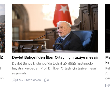
derinleştiren ve Ankara’nın stratejik özerkliğini hedef
mey
kta
alan bir siyasi pozisyon belgesi niteliğindedir. Raporun
içeriği, Türkiye’nin iç siyasi dengelerine...
İZ
Devlet Bahçeli’den İlber Ortaylı için taziye mesajı
Ma
ka
Devlet Bahçeli, İstanbul'da tedavi gördüğü hastanede
l
hayatını kaybeden Prof. Dr. İlber Ortaylı için taziye mesajı
Kat
yayımladı.
An
kin
gen
14 Mart 2026 00:00
0
uğr