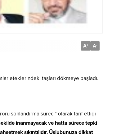
A
A
+
-
lar eteklerindeki taşları dökmeye başladı.
rü sonlandırma süreci” olarak tarif ettiği
r şekilde inanmayacak ve hatta sürece tepki
bahsetmek sıkıntılıdır. Üslubunuza dikkat