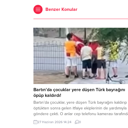
Benzer Konular
Bartın’da çocuklar yere düşen Türk bayrağını
öpüp kaldırdı!
Bartın’da çocuklar, yere düşen Türk bayrağını kaldırıp
öptükten sonra gelen itfaiye ekiplerinin de yardımıyla
göndere çekti. O anlar cep telefonu kamerası tarafın
kaydedildi. Yerden kaldırıp öptüler Kemerköprü
27 Haziran 2026 14:24
0
Mahallesi’nde dün akşam saatlerinde Cumhuriyet Park