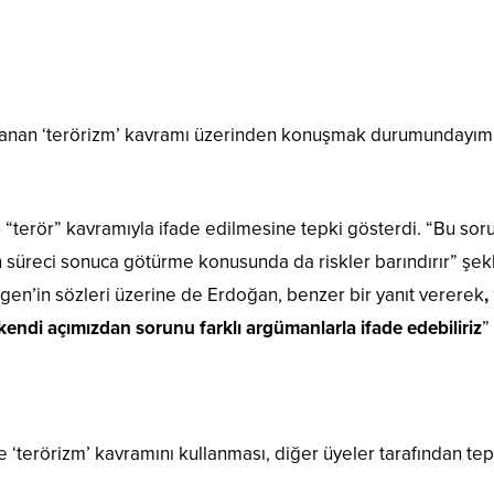
anan ‘terörizm’ kavramı üzerinden konuşmak durumundayım. Y
erör” kavramıyla ifade edilmesine tepki gösterdi. “Bu sorun 
süreci sonuca götürme konusunda da riskler barındırır” şekl
zgen’in sözleri üzerine de Erdoğan, benzer bir yanıt vererek
,
endi açımızdan sorunu farklı argümanlarla ifade edebiliriz
”
e ‘terörizm’ kavramını kullanması, diğer üyeler tarafından te