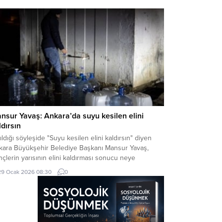
dana getirildiği ve merkezi...
nsur Yavaş: Ankara’da suyu kesilen elini
ldırsın
ıldığı söyleşide "Suyu kesilen elini kaldırsın" diyen
kara Büyükşehir Belediye Başkanı Mansur Yavaş,
çlerin yarısının elini kaldırması sonucu neye
adığını şaşırdı.
29 Ocak 2026 08:30
0