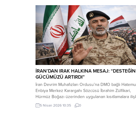
içerisindeki direkte bulunan Türk bayrağı rüzgar
nedeniyle ipinin kopmasıyla yere düştü. Bu sırada par
oynayan çocuklar yere...
İRAN’DAN IRAK HALKINA MESAJ: “DESTEĞİN
GÜCÜMÜZÜ ARTIRDI”
İran Devrim Muhafızları Ordusu’na DMO bağlı Hatemu
Enbiya Merkez Karargahı Sözcüsü İbrahim Zülfikari,
Hürmüz Boğazı üzerinden uygulanan kısıtlamalara iliş
yaptığı açıklamada, Irak’ın bu kısıtlamalardan muaf
5 Nisan 2026 10:35
0
tutulacağını belirtti.