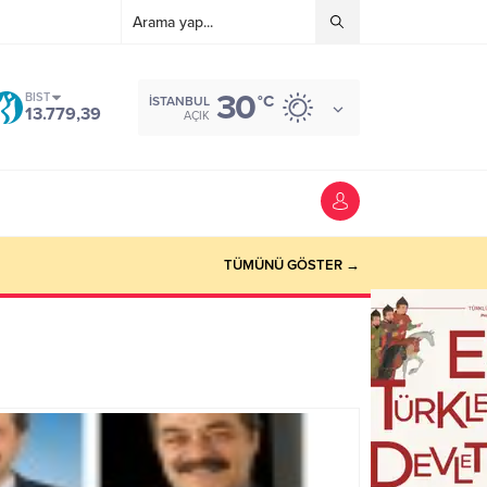
30
BIST
°C
İSTANBUL
13.779,39
AÇIK
TÜMÜNÜ GÖSTER →