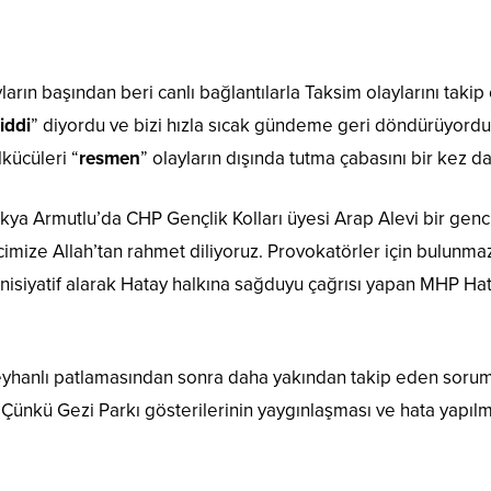
yların başından beri canlı bağlantılarla Taksim olaylarını taki
iddi
” diyordu ve bizi hızla sıcak gündeme geri döndürüyordu.
kücüleri “
resmen
” olayların dışında tutma çabasını bir kez da
takya Armutlu’da CHP Gençlik Kolları üyesi Arap Alevi bir gen
ncimize Allah’tan rahmet diliyoruz. Provokatörler için bulunma
inisiyatif alarak Hatay halkına sağduyu çağrısı yapan MHP Hata
e Reyhanlı patlamasından sonra daha yakından takip eden soru
 Çünkü Gezi Parkı gösterilerinin yaygınlaşması ve hata yapı