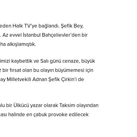
p eden Halk TV’ye bağlandı. Şefik Bey,
 Az evvel İstanbul Bahçelievler’den bir
ha alkışlamıştık.
cimizi kaybettik ve Salı günü cenaze, büyük
z bir fırsat olan bu olayın büyümemesi için
y Milletvekili Adnan Şefik Çirkin’i de
mlu bir Ülkücü yazar olarak Taksim olayından
lması halinde en çabuk provoke edilecek