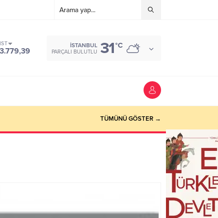
31
IST
°C
İSTANBUL
3.779,39
PARÇALI BULUTLU
TÜMÜNÜ GÖSTER →