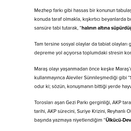
Mezhep farkı gibi hassas bir konunun tabulaşt
konuda taraf olmakla, kışkırtıcı beyanlarda b
sansüre tabi tutarak, “
halının altına süpür
Tam tersine sosyal olaylar da tabiat olayları g
depreme yol açıyorsa toplumdaki stresin kon
Maraş olayı yaşanmadan önce keşke Maraş’ı,
kullanmayınca Aleviler Sünnileşmediği gibi “
odur ki; sözün, konuşmanın bittiği yerde hayv
Torosları aşan Gezi Parkı gerginliği, AKP tara
tarihi, AKP sürecini, Suriye Krizini, Reyhanl
başında yazmaya niyetlendiğim “
Ülkücü-Devr