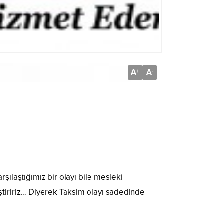
A
A
+
-
rşılaştığımız bir olayı bile mesleki
ştiririz… Diyerek Taksim olayı sadedinde