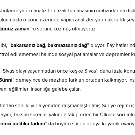
ırılarak yapıcı analizden uzak tutulmasının mahzurlarına dikk
ulunmakla o konu üzerinde yapıcı analizler yapmak farklı şeyl
düğünüz zaman
” o sorunu çözmüş olmuyoruz.
ibi, “
bakarsanız bağ, bakmazsanız dağ
” oluyor. Fay hatları
trol edilememesi halinde sosyal patlamalar ve depremler ka
 Sivas olayı yaşanmadan önce keşke Sivas’ı daha fazla konuş
Sünni
” demeyince de mezhep farkları ortadan kalkmıyor. İn
ani eğilimler, insanlığa galebe çalar.
fından son iki yılda yeniden düşmanlaştırılmış Suriye rejimi içi
ı Olayını, Taksim sürecini yakinen takip eden bir Ülkücü soru
imci politika farkını
” da böylece fiilen ortaya koyarak uyarıy