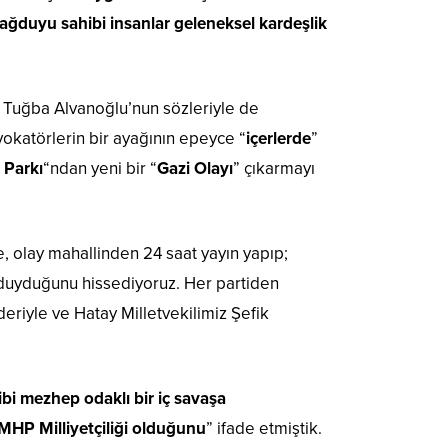
ağduyu sahibi insanlar geleneksel kardeşlik
 Tuğba Alvanoğlu’nun sözleriyle de
ovokatörlerin bir ayağının epeyce “
içerlerde
”
 Parkı
“ndan yeni bir “
Gazi Olayı
” çıkarmayı
 olay mahallinden 24 saat yayın yapıp;
ı duyduğunu hissediyoruz. Her partiden
deriyle ve Hatay Milletvekilimiz Şefik
ibi mezhep odaklı bir iç savaşa
MHP Milliyetçiliği olduğunu
” ifade etmiştik.