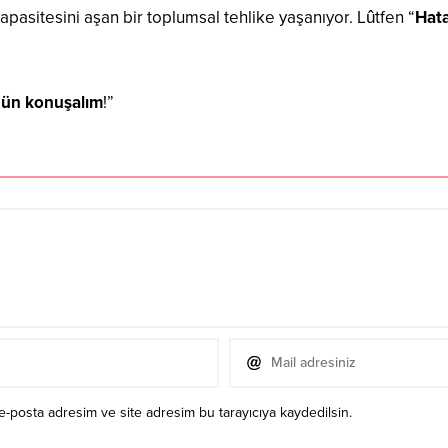
kapasitesini aşan bir toplumsal tehlike yaşanıyor. Lûtfen “
Hat
 gün konuşalım
!”
e-posta adresim ve site adresim bu tarayıcıya kaydedilsin.