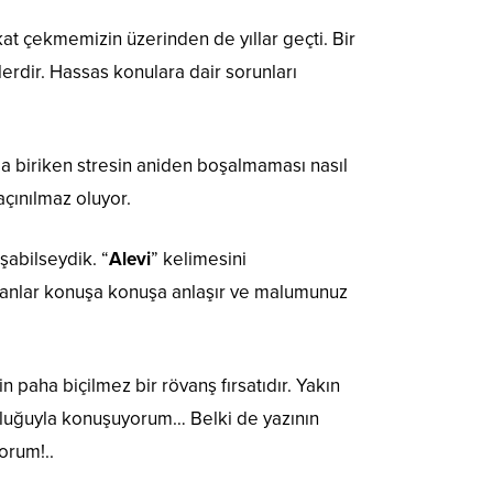
at çekmemizin üzerinden de yıllar geçti. Bir
erdir. Hassas konulara dair sorunları
nda biriken stresin aniden boşalmaması nasıl
çınılmaz oluyor.
abilseydik. “
Alevi
” kelimesini
sanlar konuşa konuşa anlaşır ve malumunuz
n paha biçilmez bir rövanş fırsatıdır. Yakın
mluluğuyla konuşuyorum… Belki de yazının
orum!..