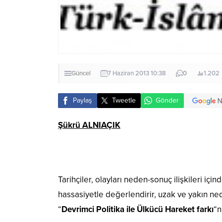
Güncel
7 Haziran 2013 10:38
0
1.202
Paylaş
Tweetle
Gönder
Şükrü ALNIAÇIK
Tarihçiler, olayları neden-sonuç ilişkileri iç
hassasiyetle değerlendirir, uzak ve yakın ne
“
Devrimci Politika ile Ülkücü Hareket farkı
“n