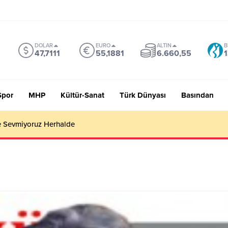
DOLAR
EURO
ALTIN
B
47,7111
55,1881
6.660,55
1
Spor
MHP
Kültür-Sanat
Türk Dünyası
Basından
 Sevmiyoruz Herhalde