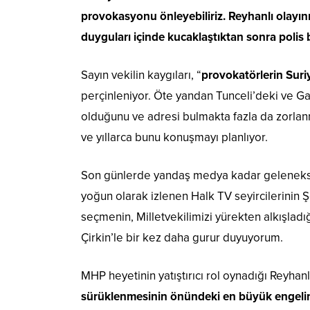
provokasyonu önleyebiliriz. Reyhanlı olayın
duyguları içinde kucaklaştıktan sonra polis 
Sayın vekilin kaygıları, “
provokatörlerin Suri
perçinleniyor. Öte yandan Tunceli’deki ve Ga
olduğunu ve adresi bulmakta fazla da zorlanma
ve yıllarca bunu konuşmayı planlıyor.
Son günlerde yandaş medya kadar geleneksel
yoğun olarak izlenen Halk TV seyircilerinin 
seçmenin, Milletvekilimizi yürekten alkışladığ
Çirkin’le bir kez daha gurur duyuyorum.
MHP heyetinin yatıştırıcı rol oynadığı Reyhanl
sürüklenmesinin önündeki en büyük engelin h