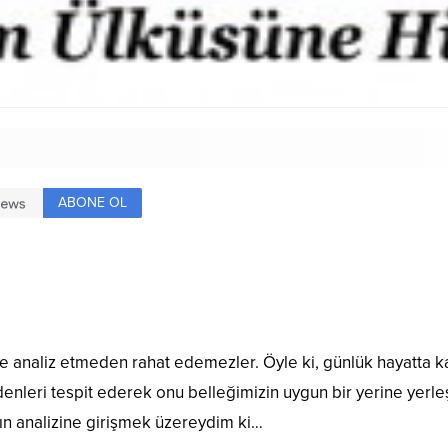
ABONE OL
inde analiz etmeden rahat edemezler. Öyle ki, günlük hayatta ka
denleri tespit ederek onu belleğimizin uygun bir yerine yerle
ın analizine girişmek üzereydim ki…