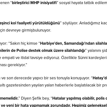
lenen “
birleştirici MHP inisiyatifi
” sosyal hayata tatbik edilem
eşinci kol faaliyeti yürütüldüğünü
” söylüyor. Anladığımız ka
 için devreye girmişbulunuyor.
ıyor: “Sakın hiç kimse “
Harbiye’den, Samandağı’ndan silahla
ilerin de Polise destek olmak üzere silahlandığı
” yalanını ş
empati ve itidal tavsiye ediyoruz. Özellikle Sünni kardeşleri
ası gerekiyor.”
ı ve son derecede yapıcı bir ses tonuyla konuşuyor. “
Hatay’d
ısıltı gazetesinden yayılan yalan haberlerle başlatılacak bir 
lmemelidir.
” Diyen Şefik bey, “
Hatalar yapılmış olabilir, poli
 ve yeni bir hata yapmamak zorundadır. Hepimiz geleneksel