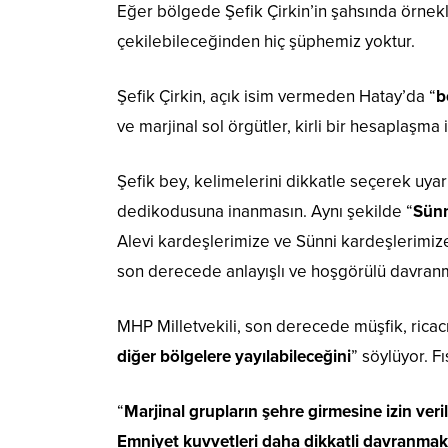
Eğer bölgede Şefik Çirkin’in şahsında örnek
çekilebileceğinden hiç şüphemiz yoktur.
Şefik Çirkin, açık isim vermeden Hatay’da “
b
ve marjinal sol örgütler, kirli bir hesaplaşma
Şefik bey, kelimelerini dikkatle seçerek uyar
dedikodusuna inanmasın. Aynı şekilde
“
Sünn
Alevi kardeşlerimize ve Sünni kardeşlerimize 
son derecede anlayışlı ve hoşgörülü davranm
MHP Milletvekili, son derecede müşfik, ricac
diğer bölgelere yayılabileceğini
” söylüyor. F
“
Marjinal grupların şehre girmesine izin veri
Emniyet kuvvetleri daha dikkatli davranmak