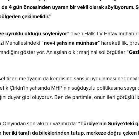
ı da 4 gün öncesinden uyaran bir vekil olarak söylüyorum. S
bölgeden çekilmelidir.”
ye uyruklu olduğu söyleniyor
” diyen Halk TV Hatay muhabiri
zi Mahallesindeki “
nev-i şahsına münhasır
” hareketlilik, pr
dığını gösteriyor. Anlaşılan o ki; marjinal sol örgütler “
Gezi
 ticari medyanın da kendisine sansür uygulaması nedeniyle,
Şefik Çirkin’in şahsında MHP’nin sağduyulu politikasına sayg
ını duyar gibi oluyoruz. Ben de partimle, onun ileri görüşlü li
ı Olayından sonraki bir yazımızda: “
Türkiye’nin Suriye’deki g
er iki tarafı da bileklerinden tutup, merkeze doğru çeken 