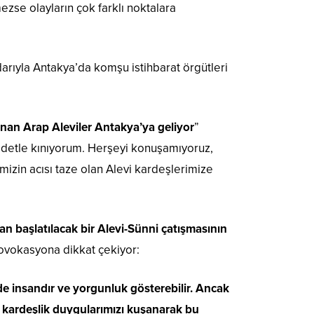
ezse olayların çok farklı noktalara
darıyla Antakya’da komşu istihbarat örgütleri
nan Arap Aleviler Antakya’ya geliyor
”
iddetle kınıyorum. Herşeyi konuşamıyoruz,
mizin acısı taze olan Alevi kardeşlerimize
an başlatılacak bir Alevi-Sünni çatışmasının
provokasyona dikkat çekiyor:
s de insandır ve yorgunluk gösterebilir. Ancak
 kardeşlik duygularımızı kuşanarak bu