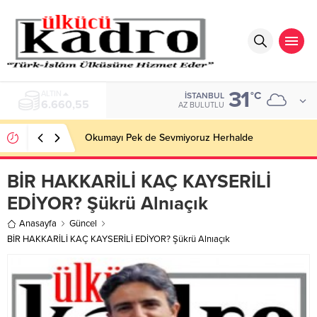
31
BIST
°C
İSTANBUL
13.779,39
AZ BULUTLU
Okumayı Pek de Sevmiyoruz Herhalde
BİR HAKKARİLİ KAÇ KAYSERİLİ
EDİYOR? Şükrü Alnıaçık
Anasayfa
Güncel
BİR HAKKARİLİ KAÇ KAYSERİLİ EDİYOR? Şükrü Alnıaçık