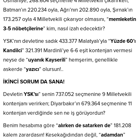
Osmaniye, 268.604 seçmenle 4 Milletvekili çıkarırken;
Batman’ın 220.234 oyla, Ağrı’nın 202.890 oyla, Şırnak’ın
173.257 oyla 4 Milletvekili çıkarıyor olmasını, “
memleketin
3-5 nöbetçilerine
” kim, nasıl izah edecektir?
YSK’nın devletine sadık 433.377 Malatyalı’yla “
Yüzde 60’ı
Kandilci
” 321.391 Mardinli’ye 6-6 eşit kontenjan vermesi
neyse de “
uyanık Kayserili
” hemşerim, genellikle
askerde “
yazıcı
” olursun!..
İKİNCİ SORUM DA SANA!
Devletin
YSK’sı
” senin 737.052 seçmenine 9 Milletvekili
kontenjanı verirken; Diyarbakır’ın 679.364 seçmenine 11
kontenjan verdiğinde sen ne iş görüyordun?
Benim hesabıma göre “
alırken de satarken de
” 181.208
kalem zarardasın! Kesekağıdından değil, “
adamdan
”