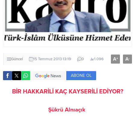
A
A
+
-
Güncel
15 Temmuz 2013 13:19
0
1.096
ABONE OL
BİR HAKKARİLİ KAÇ KAYSERİLİ EDİYOR?
Şükrü Alnıaçık