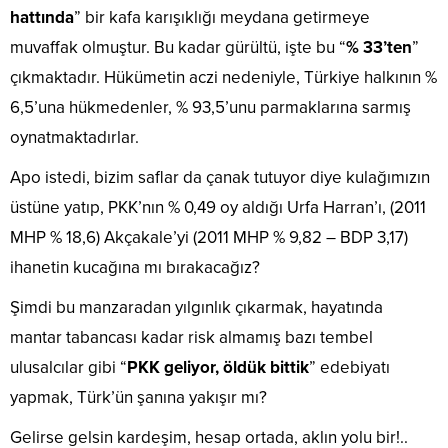
hattında
” bir kafa karışıklığı meydana getirmeye
muvaffak olmuştur. Bu kadar gürültü, işte bu “
% 33’ten
”
çıkmaktadır. Hükümetin aczi nedeniyle, Türkiye halkının %
6,5’una hükmedenler, % 93,5’unu parmaklarına sarmış
oynatmaktadırlar.
Apo istedi, bizim saflar da çanak tutuyor diye kulağımızın
üstüne yatıp, PKK’nın % 0,49 oy aldığı Urfa Harran’ı, (2011
MHP % 18,6) Akçakale’yi (2011 MHP % 9,82 – BDP 3,17)
ihanetin kucağına mı bırakacağız?
Şimdi bu manzaradan yılgınlık çıkarmak, hayatında
mantar tabancası kadar risk almamış bazı tembel
ulusalcılar gibi “
PKK geliyor, öldük bittik
” edebiyatı
yapmak, Türk’ün şanına yakışır mı?
Gelirse gelsin kardeşim, hesap ortada, aklın yolu bir!..