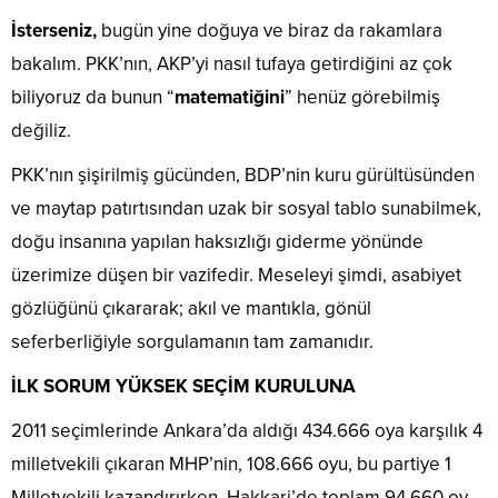
İsterseniz,
bugün yine doğuya ve biraz da rakamlara
bakalım. PKK’nın, AKP’yi nasıl tufaya getirdiğini az çok
biliyoruz da bunun “
matematiğini
” henüz görebilmiş
değiliz.
PKK’nın şişirilmiş gücünden, BDP’nin kuru gürültüsünden
ve maytap patırtısından uzak bir sosyal tablo sunabilmek,
doğu insanına yapılan haksızlığı giderme yönünde
üzerimize düşen bir vazifedir. Meseleyi şimdi, asabiyet
gözlüğünü çıkararak; akıl ve mantıkla, gönül
seferberliğiyle sorgulamanın tam zamanıdır.
İLK SORUM YÜKSEK SEÇİM KURULUNA
2011 seçimlerinde Ankara’da aldığı 434.666 oya karşılık 4
milletvekili çıkaran MHP’nin, 108.666 oyu, bu partiye 1
Milletvekili kazandırırken, Hakkari’de toplam 94.660 oy