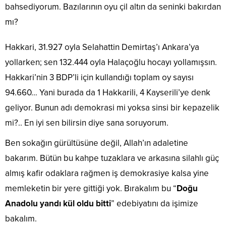
bahsediyorum. Bazılarının oyu çil altın da seninki bakırdan
mı?
Hakkari, 31.927 oyla Selahattin Demirtaş’ı Ankara’ya
yollarken; sen 132.444 oyla Halaçoğlu hocayı yollamışsın.
Hakkari’nin 3 BDP’li için kullandığı toplam oy sayısı
94.660… Yani burada da 1 Hakkarili, 4 Kayserili’ye denk
geliyor. Bunun adı demokrasi mi yoksa sinsi bir kepazelik
mi?.. En iyi sen bilirsin diye sana soruyorum.
Ben sokağın gürültüsüne değil, Allah’ın adaletine
bakarım. Bütün bu kahpe tuzaklara ve arkasına silahlı güç
almış kafir odaklara rağmen iş demokrasiye kalsa yine
memleketin bir yere gittiği yok. Bırakalım bu “
Doğu
Anadolu yandı kül oldu bitti
” edebiyatını da işimize
bakalım.