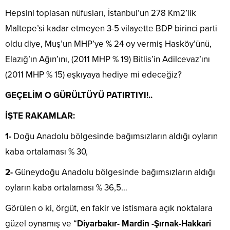
Hepsini toplasan nüfusları, İstanbul’un 278 Km2’lik
Maltepe’si kadar etmeyen 3-5 vilayette BDP birinci parti
oldu diye, Muş’un MHP’ye % 24 oy vermiş Hasköy’ünü,
Elazığ’ın Ağın’ını, (2011 MHP % 19) Bitlis’in Adilcevaz’ını
(2011 MHP % 15) eşkıyaya hediye mi edeceğiz?
GEÇELİM O GÜRÜLTÜYÜ PATIRTIYI!..
İŞTE RAKAMLAR:
1-
Doğu Anadolu bölgesinde bağımsızların aldığı oyların
kaba ortalaması % 30,
2-
Güneydoğu Anadolu bölgesinde bağımsızların aldığı
oyların kaba ortalaması % 36,5…
Görülen o ki, örgüt, en fakir ve istismara açık noktalara
güzel oynamış ve “
Diyarbakır- Mardin -Şırnak-Hakkari