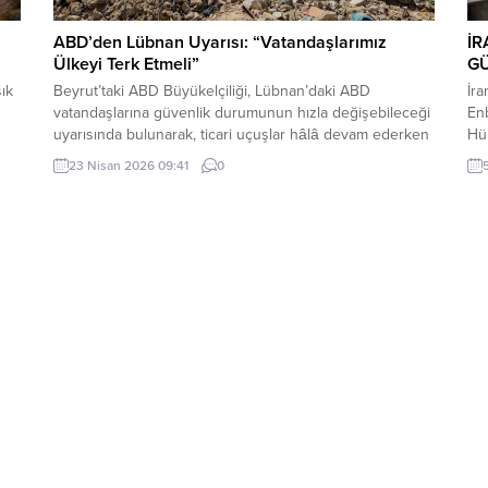
ABD’den Lübnan Uyarısı: “Vatandaşlarımız
İR
Ülkeyi Terk Etmeli”
G
ık
Beyrut’taki ABD Büyükelçiliği, Lübnan’daki ABD
İr
vatandaşlarına güvenlik durumunun hızla değişebileceği
Enb
uyarısında bulunarak, ticari uçuşlar hâlâ devam ederken
Hür
ülkeden ayrılmalarını tavsiye etti.
yap
23 Nisan 2026 09:41
0
tut