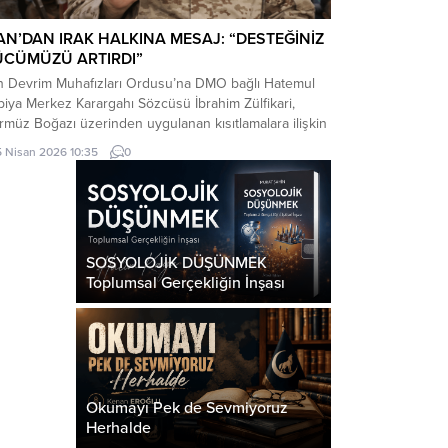
AN’DAN IRAK HALKINA MESAJ: “DESTEĞİNİZ
ÜCÜMÜZÜ ARTIRDI”
an Devrim Muhafızları Ordusu’na DMO bağlı Hatemul
iya Merkez Karargahı Sözcüsü İbrahim Zülfikari,
müz Boğazı üzerinden uygulanan kısıtlamalara ilişkin
tığı açıklamada, Irak’ın bu kısıtlamalardan muaf
5 Nisan 2026 10:35
0
ulacağını belirtti.
SOSYOLOJİK DÜŞÜNMEK
Toplumsal Gerçekliğin İnşası
Okumayı Pek de Sevmiyoruz
Herhalde