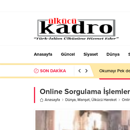
Anasayfa
Güncel
Siyaset
Dünya
SON DAKİKA
Okumayı Pek de
Online Sorgulama İşlemler
Anasayfa
Dünya
,
Manşet
,
Ülkücü Hareket
Onli