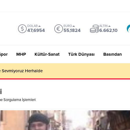
DOLAR
EURO
ALTIN
47,6954
55,1824
6.662,10
Spor
MHP
Kültür-Sanat
Türk Dünyası
Basından
 Sevmiyoruz Herhalde
i
ne Sorgulama İşlemleri