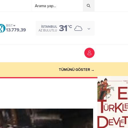
31
BIST
°C
İSTANBUL
13.779,39
AZ BULUTLU
TÜMÜNÜ GÖSTER →