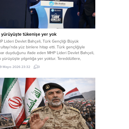
 yürüyüşte tükenişe yer yok
P Lideri Devlet Bahçeli, Türk Gençliği Büyük
ultayı’nda yüz binlere hitap etti. Türk gençliğiyle
ihar duyduğunu ifade eden MHP Lideri Devlet Bahçeli,
 yürüyüşte yılgınlığa yer yoktur. Tereddütlere,
limiyete, tükenişe yer yoktur” dedi. MHP Lideri Devlet
19 Mayıs 2026 23:32
0
çeli, Ülkü Ocakları Eğitim ve Kültür Vakfı Genel
rkezi tarafından düzenlenen Türk Gençliği Büyük...