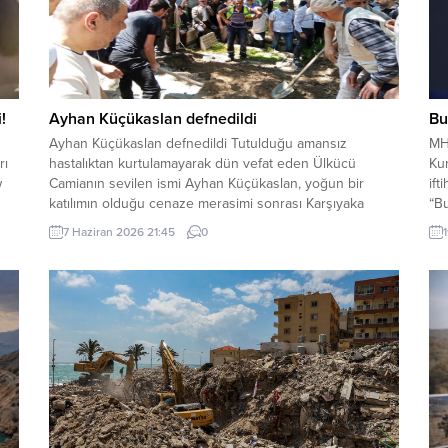
!
Ayhan Küçükaslan defnedildi
Bu
Ayhan Küçükaslan defnedildi Tutulduğu amansız
MH
rı
hastalıktan kurtulamayarak dün vefat eden Ülkücü
Kur
w
Camianın sevilen ismi Ayhan Küçükaslan, yoğun bir
ift
katılımın olduğu cenaze merasimi sonrası Karşıyaka
“Bu
Mezarlığına defnedildi. Küçükaslan’ın cenazesine katılan
tes
7 Haziran 2026 21:45
0
eş-dost akraba ve arkadaşlarından helallik alındı.
Bah
Ardından kendisinin vasiyeti gereği annesinin mezarının
Me
üstüne defnedildi.. Merhum gönüldaşımıza Allah’tan
rahmet ve mağfiretler, yakınları...