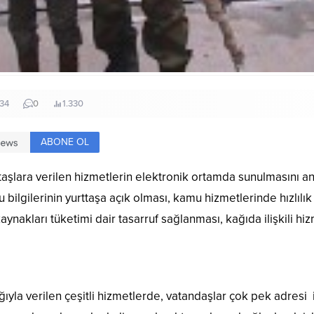
:34
0
1.330
ABONE OL
taşlara verilen hizmetlerin elektronik ortamda sunulmasını a
u bilgilerinin yurttaşa açık olması, kamu hizmetlerinde hızlılı
ynakları tüketimi dair tasarruf sağlanması, kağıda ilişkili hiz
lığıyla verilen çeşitli hizmetlerde, vatandaşlar çok pek adres