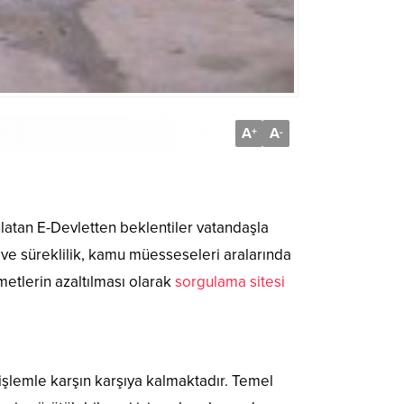
A
A
+
-
nlatan E-Devletten beklentiler vatandaşla
k ve süreklilik, kamu müesseseleri aralarında
metlerin azaltılması olarak
sorgulama sitesi
i işlemle karşın karşıya kalmaktadır. Temel