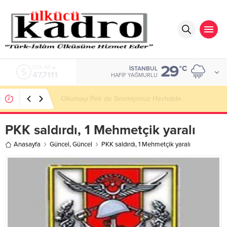
29
DOLAR
°C
İSTANBUL
47,7111
HAFIF YAĞMURLU
Okumayı Pek de Sevmiyoruz Herhalde
PKK saldırdı, 1 Mehmetçik yaralı
Anasayfa
Güncel
,
Güncel
PKK saldırdı, 1 Mehmetçik yaralı