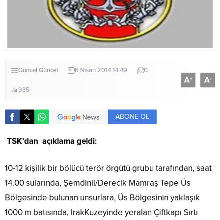
Güncel
Güncel
6 Nisan 2014 14:49
0
A
A
+
-
935
ABONE OL
TSK’dan açıklama geldi:
10-12 kişilik bir bölücü terör örgütü grubu tarafından, saat
14.00 sularında, Şemdinli/Derecik Mamraş Tepe Üs
Bölgesinde bulunan unsurlara, Üs Bölgesinin yaklaşık
1000 m batısında, IrakKuzeyinde yeralan Çiftkapı Sırtı