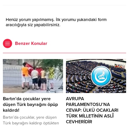
Henüz yorum yapılmamış. İlk yorumu yukarıdaki form
aracılığıyla siz yapabilirsiniz.
Benzer Konular
Bartın’da çocuklar yere
AVRUPA
düşen Türk bayrağını öpüp
PARLAMENTOSU’NA
kaldırdı!
CEVAP: ÜLKÜ OCAKLARI
TÜRK MİLLETİNİN ASLÎ
Bartın’da çocuklar, yere düşen
CEVHERİDİR
Türk bayrağını kaldırıp öptükten
sonra gelen itfaiye ekiplerinin de
MHP milletvekili Prof. Dr. İlyas