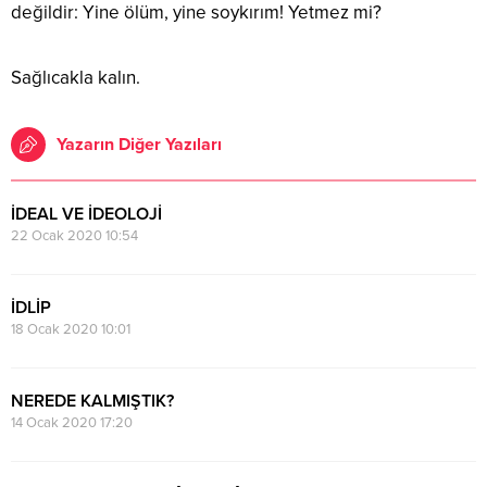
değildir: Yine ölüm, yine soykırım! Yetmez mi?
Sağlıcakla kalın.
Yazarın Diğer Yazıları
İDEAL VE İDEOLOJİ
22 Ocak 2020 10:54
İDLİP
18 Ocak 2020 10:01
NEREDE KALMIŞTIK?
14 Ocak 2020 17:20