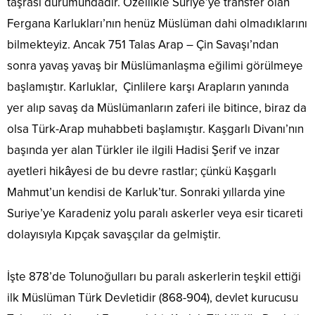
taşrası durumundadır. Özellikle Suriye’ye transfer olan
Fergana Karlukları’nın henüz Müslüman dahi olmadıklarını
bilmekteyiz. Ancak 751 Talas Arap – Çin Savaşı’ndan
sonra yavaş yavaş bir Müslümanlaşma eğilimi görülmeye
başlamıştır. Karluklar, Çinlilere karşı Arapların yanında
yer alıp savaş da Müslümanların zaferi ile bitince, biraz da
olsa Türk-Arap muhabbeti başlamıştır. Kaşgarlı Divanı’nın
başında yer alan Türkler ile ilgili Hadisi Şerif ve inzar
ayetleri hikâyesi de bu devre rastlar; çünkü Kaşgarlı
Mahmut’un kendisi de Karluk’tur. Sonraki yıllarda yine
Suriye’ye Karadeniz yolu paralı askerler veya esir ticareti
dolayısıyla Kıpçak savaşçılar da gelmiştir.
İşte 878’de Tolunoğulları bu paralı askerlerin teşkil ettiği
ilk Müslüman Türk Devletidir (868-904), devlet kurucusu