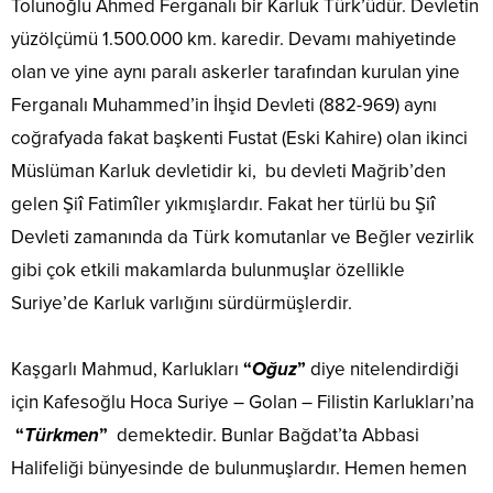
Tolunoğlu Ahmed Ferganalı bir Karluk Türk’üdür. Devletin
yüzölçümü 1.500.000 km. karedir. Devamı mahiyetinde
olan ve yine aynı paralı askerler tarafından kurulan yine
Ferganalı Muhammed’in İhşid Devleti (882-969) aynı
coğrafyada fakat başkenti Fustat (Eski Kahire) olan ikinci
Müslüman Karluk devletidir ki, bu devleti Mağrib’den
gelen Şiî Fatimîler yıkmışlardır. Fakat her türlü bu Şiî
Devleti zamanında da Türk komutanlar ve Beğler vezirlik
gibi çok etkili makamlarda bulunmuşlar özellikle
Suriye’de Karluk varlığını sürdürmüşlerdir.
Kaşgarlı Mahmud, Karlukları
“
Oğuz
”
diye nitelendirdiği
için Kafesoğlu Hoca Suriye – Golan – Filistin Karlukları’na
“
Türkmen
”
demektedir. Bunlar Bağdat’ta Abbasi
Halifeliği bünyesinde de bulunmuşlardır. Hemen hemen