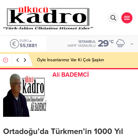
29
EURO
°C
İSTANBUL
55,1881
HAFIF YAĞMURLU
Öyle İnsanlarımız Var Ki Çok Şaşkın
Ali BADEMCİ
Ortadoğu’da Türkmen’in 1000 Yıl