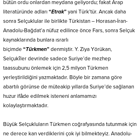
bütün ordu onlardan meydana geliyordu; fakat Arap
literatüründe adları
“
Etrak
”
yani Türk’tür. Ancak daha
sonra Selçuklular ile birlikte Türkistan – Horasan-İran-
Anadolu-Bağdat’a nüfuz edilince önce Fars, sonra Selçuk
kaynaklarında bunlara ısrarlı
biçimde
“
Türkmen
”
denmiştir. Y. Ziya Yörükan,
Selçukîler devrinde sadece Suriye’de mezhep
taassubunu önlemek için 2,5 milyon Türkmen
yerleştirildiğini yazmaktadır. Böyle bir zamana göre
abartılı görünse de müteakip yıllarda Suriye’de sağlanan
huzur ifâde edilmek isteneni anlamamızı
kolaylaştırmaktadır.
Büyük Selçukluların Türkmen coğrafyasında tutunmak için
ne derece kan verdiklerini çok iyi bilmekteyiz. Anadolu-