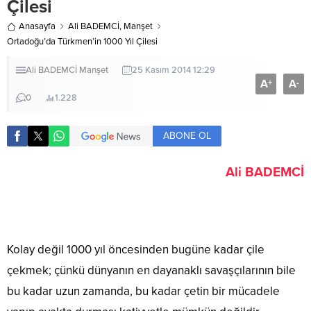
Çilesi
Anasayfa
Ali BADEMCİ
,
Manşet
Ortadoğu’da Türkmen’in 1000 Yıl Çilesi
Ali BADEMCİ
Manşet
25 Kasım 2014 12:29
A
A
+
-
0
1.228
ABONE OL
Ali BADEMCİ
Kolay değil 1000 yıl öncesinden bugüne kadar çile
çekmek; çünkü dünyanın en dayanaklı savaşçılarının bile
bu kadar uzun zamanda, bu kadar çetin bir mücadele