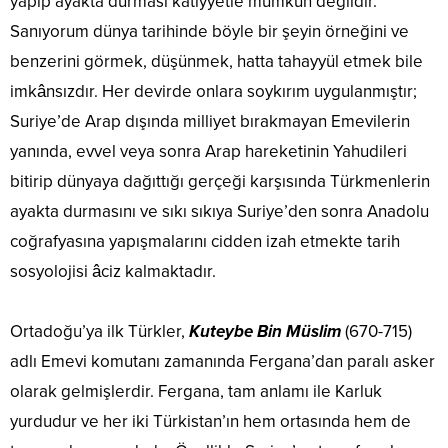
yapıp ayakta durması katiyyetle mümkün değildir.
Sanıyorum dünya tarihinde böyle bir şeyin örneğini ve
benzerini görmek, düşünmek, hatta tahayyül etmek bile
imkânsızdır. Her devirde onlara soykırım uygulanmıştır;
Suriye’de Arap dışında milliyet bırakmayan Emevilerin
yanında, evvel veya sonra Arap hareketinin Yahudileri
bitirip dünyaya dağıttığı gerçeği karşısında Türkmenlerin
ayakta durmasını ve sıkı sıkıya Suriye’den sonra Anadolu
coğrafyasına yapışmalarını cidden izah etmekte tarih
sosyolojisi âciz kalmaktadır.
Ortadoğu’ya ilk Türkler,
Kuteybe Bin Müslim
(670-715)
adlı Emevi komutanı zamanında Fergana’dan paralı asker
olarak gelmişlerdir. Fergana, tam anlamı ile Karluk
yurdudur ve her iki Türkistan’ın hem ortasında hem de