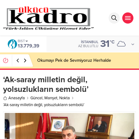
31
BIST
°C
İSTANBUL
13.779,39
AZ BULUTLU
Okumayı Pek de Sevmiyoruz Herhalde
‘Ak-saray milletin değil,
yolsuzlukların sembolü’
Anasayfa
Güncel
,
Manşet
,
Nokta
‘Ak-saray milletin değil, yolsuzlukların sembolü’