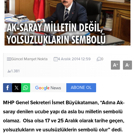
Güncel
Manşet
Nokta
4 Aralık 2014 12:59
0
A
A
+
-
1.381
ABONE OL
MHP Genel Sekreteri İsmet Büyükataman, “Adına Ak-
saray denilen ucube yapı da asla bu milletin sembolü
olamaz. Olsa olsa 17 ve 25 Aralık olarak tarihe geçen,
yolsuzlukların ve usulsüzlüklerin sembolü olur” dedi.