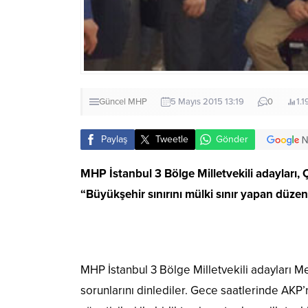
Güncel
MHP
5 Mayıs 2015 13:19
0
1.1
Paylaş
Tweetle
Gönder
MHP İstanbul 3 Bölge Milletvekili adayları,
“Büyükşehir sınırını mülki sınır yapan düzen
MHP İstanbul 3 Bölge Milletvekili adayları 
sorunlarını dinlediler. Gece saatlerinde AKP’