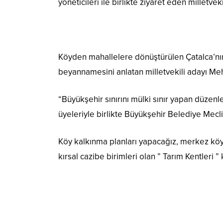
yöneticileri ile birlikte ziyaret eden milletvek
Köyden mahallelere dönüştürülen Çatalca’nın
beyannamesini anlatan milletvekili adayı Meh
“Büyükşehir sınırını mülki sınır yapan düzenl
üyeleriyle birlikte Büyükşehir Belediye Mecli
Köy kalkınma planları yapacağız, merkez köyl
kırsal cazibe birimleri olan ” Tarım Kentleri 