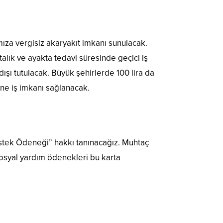
ıza vergisiz akaryakıt imkanı sunulacak.
lık ve ayakta tedavi süresinde geçici iş
şı tutulacak. Büyük şehirlerde 100 lira da
ine iş imkanı sağlanacak.
Destek Ödeneği” hakkı tanınacağız. Muhtaç
 Sosyal yardım ödenekleri bu karta