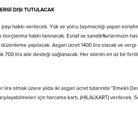
VERGİ DIŞI TUTULACAK
ayı hakkı verilecek. Yük ve yolcu taşımacılığı yapan esnafım
 borçlanma hakkı tanınacak. Esnaf ve sanatk‰rlarımızın hasta
zenleme yapılacak. Asgari ücret 1400 lira olacak ve vergi dı
ık 700 lira aile desteği sağlanacak. Her ailenin en az bir ferd
er lira olmak üzere yılda iki asgari ücret tutarında “Emekli 
karşılayabilmeleri için harcama kartı, (HİLALKART) verilecek.