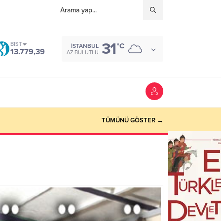
31
BIST
°C
İSTANBUL
13.779,39
AZ BULUTLU
TÜMÜNÜ GÖSTER →