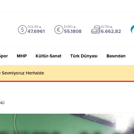
DOLAR
EURO
ALTIN
47,6961
55,1808
6.662,82
Spor
MHP
Kültür-Sanat
Türk Dünyası
Basından
 Sevmiyoruz Herhalde
ÜNÜ