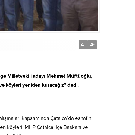
A
A
+
-
ölge Milletvekili adayı Mehmet Müftüoğlu,
 ve köyleri yeniden kuracağız” dedi.
çalışmaları kapsamında Çatalca’da esnafın
ülen köyleri, MHP Çatalca İlçe Başkanı ve