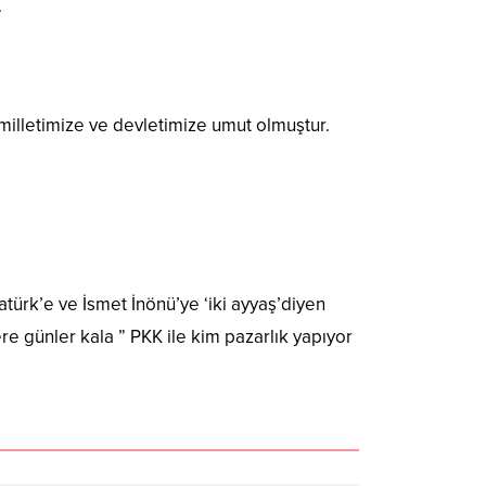
.
milletimize ve devletimize umut olmuştur.
atürk’e ve İsmet İnönü’ye ‘iki ayyaş’diyen
e günler kala ” PKK ile kim pazarlık yapıyor