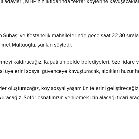
ili adayları, MHP’nin iktidarında tekrar köylerine kavuşacakların
 Subaşı ve Kestanelik mahallelerinde gece saat 22.30 sıral
met Müftüoğlu, şunları söyledi:
emeyi kaldıracağız. Kapatılan belde belediyeleri, özel idare v
si üyelerini sosyal güvenceye kavuşturacak, aldıkları huzur hak
er oluşturacağız, köy sosyal yaşam ünitelerini geliştireceği
” kuracağız. Şoför esnafımızın yenilemek için alacağı ticari ar