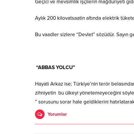
Geçici ve mevsimlik işçilerin mağduriyeti gi
Aylık 200 kilovatsaatin altında elektrik tüke
Bu vaadler sizlere “Devlet” sözüdür. Sayın g
“ABBAS YOLCU”
Hayati Arkaz ise; Türkiye’nin terör belasından
zihniyetin bu ülkeyi yönetemeyeceğini söyled
” sorusunu sorar hale geldiklerini hatırlatarak
Yorumlar