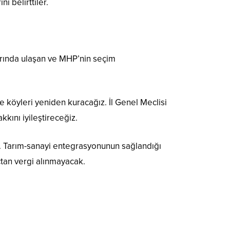
ı belirttiler.
arında ulaşan ve MHP’nin seçim
e köyleri yeniden kuracağız. İl Genel Meclisi
kını iyileştireceğiz.
z. Tarım-sanayi entegrasyonunun sağlandığı
açtan vergi alınmayacak.