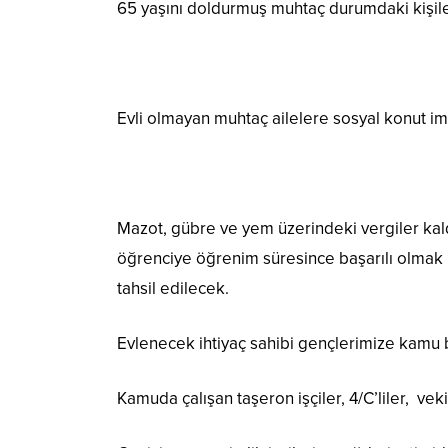
65 yaşını doldurmuş muhtaç durumdaki kişile
Evli olmayan muhtaç ailelere sosyal konut i
Mazot, gübre ve yem üzerindeki vergiler kaldı
öğrenciye öğrenim süresince başarılı olmak k
tahsil edilecek.
Evlenecek ihtiyaç sahibi gençlerimize kamu bank
Kamuda çalışan taşeron işçiler, 4/C’liler, vek