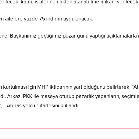
derilecek, kamu işçilerine naklen atanabilme imkanı verilecek
ten ailelere yüzde 75 indirim uygulanacak.
enel Başkanımız geçtiğimiz pazar günü yaptığı açıklamalarla 
 kurtulması için MHP iktidarının şart olduğunu belirterek, “At
i. Arkaz, PKK ile masaya oturup pazarlık yapanların, seçimler
, ” Abbas yolcu ” ifadesini kullandı.