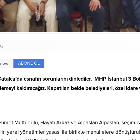
92
ABONE OL
 Çatalca’da esnafın sorunlarını dinlediler. MHP İstanbul 3 B
lemeyi kaldıracağız. Kapatılan belde belediyeleri, özel idare
Mehmet Müftüoğlu, Hayati Arkaz ve Alpaslan Alpaslan, seçim 
nin yerel yönetimler yasası ile birlikte mahallelere dönüştür