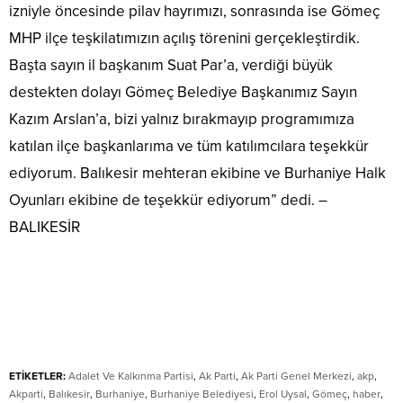
izniyle öncesinde pilav hayrımızı, sonrasında ise Gömeç
MHP ilçe teşkilatımızın açılış törenini gerçekleştirdik.
Başta sayın il başkanım Suat Par’a, verdiği büyük
destekten dolayı Gömeç Belediye Başkanımız Sayın
Kazım Arslan’a, bizi yalnız bırakmayıp programımıza
katılan ilçe başkanlarıma ve tüm katılımcılara teşekkür
ediyorum. Balıkesir mehteran ekibine ve Burhaniye Halk
Oyunları ekibine de teşekkür ediyorum” dedi. –
BALIKESİR
ETİKETLER:
Adalet Ve Kalkınma Partisi
,
Ak Parti
,
Ak Parti Genel Merkezi
,
akp
,
Akparti
,
Balıkesir
,
Burhaniye
,
Burhaniye Belediyesi
,
Erol Uysal
,
Gömeç
,
haber
,