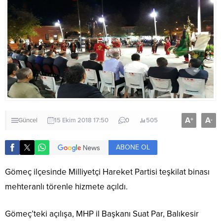
A
A
+
-
Güncel
15 Ekim 2018 17:50
0
505
ABONE OL
Gömeç ilçesinde Milliyetçi Hareket Partisi teşkilat binası
mehteranlı törenle hizmete açıldı.
Gömeç’teki açılışa, MHP il Başkanı Suat Par, Balıkesir