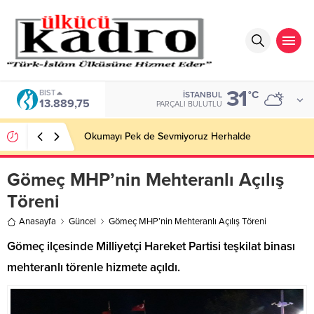
31
BIST
°C
İSTANBUL
13.889,75
PARÇALI BULUTLU
Okumayı Pek de Sevmiyoruz Herhalde
Gömeç MHP’nin Mehteranlı Açılış
Töreni
Anasayfa
Güncel
Gömeç MHP’nin Mehteranlı Açılış Töreni
Gömeç ilçesinde Milliyetçi Hareket Partisi teşkilat binası
mehteranlı törenle hizmete açıldı.