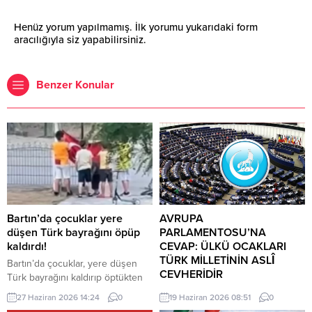
Henüz yorum yapılmamış. İlk yorumu yukarıdaki form
aracılığıyla siz yapabilirsiniz.
Benzer Konular
Bartın’da çocuklar yere
AVRUPA
düşen Türk bayrağını öpüp
PARLAMENTOSU’NA
kaldırdı!
CEVAP: ÜLKÜ OCAKLARI
TÜRK MİLLETİNİN ASLÎ
Bartın’da çocuklar, yere düşen
CEVHERİDİR
Türk bayrağını kaldırıp öptükten
sonra gelen itfaiye ekiplerinin de
MHP milletvekili Prof. Dr. İlyas
27 Haziran 2026 14:24
0
19 Haziran 2026 08:51
0
yardımıyla göndere çekti. O anlar
Topsakal AB parlamentosuna