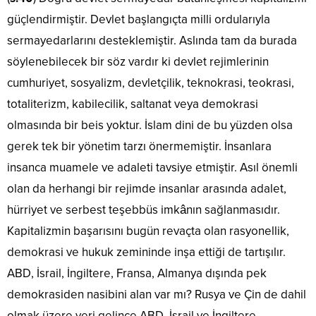
güçlendirmiştir. Devlet başlangıçta milli ordularıyla
sermayedarlarını desteklemiştir. Aslında tam da burada
söylenebilecek bir söz vardır ki devlet rejimlerinin
cumhuriyet, sosyalizm, devletçilik, teknokrasi, teokrasi,
totaliterizm, kabilecilik, saltanat veya demokrasi
olmasında bir beis yoktur. İslam dini de bu yüzden olsa
gerek tek bir yönetim tarzı önermemiştir. İnsanlara
insanca muamele ve adaleti tavsiye etmiştir. Asıl önemli
olan da herhangi bir rejimde insanlar arasında adalet,
hürriyet ve serbest teşebbüs imkânın sağlanmasıdır.
Kapitalizmin başarısını bugün revaçta olan rasyonellik,
demokrasi ve hukuk zemininde inşa ettiği de tartışılır.
ABD, İsrail, İngiltere, Fransa, Almanya dışında pek
demokrasiden nasibini alan var mı? Rusya ve Çin de dahil
olmak üzere yeri gelince ABD, İsrail ve İngiltere