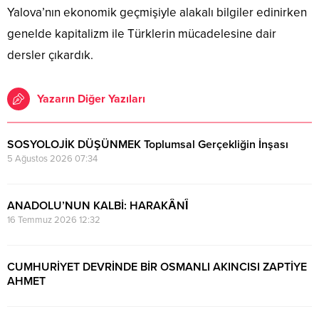
Yalova’nın ekonomik geçmişiyle alakalı bilgiler edinirken
genelde kapitalizm ile Türklerin mücadelesine dair
dersler çıkardık.
Yazarın Diğer Yazıları
SOSYOLOJİK DÜŞÜNMEK Toplumsal Gerçekliğin İnşası
5 Ağustos 2026 07:34
ANADOLU’NUN KALBİ: HARAKÂNÎ
16 Temmuz 2026 12:32
CUMHURİYET DEVRİNDE BİR OSMANLI AKINCISI ZAPTİYE
AHMET
11 Temmuz 2026 10:18