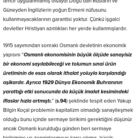
tehcir uygulanmamış olsaydı Doğu’dan Rusların ve
Güneyden İngilizlerin yoğun Ermeni nüfusunu
kullanmayacaklarının garantisi yoktur. Çünkü işgalci
devletler Hristiyan azınlıkları her yerde kullanmışlardır.
1915 sayımından sonraki Osmanlı devletinin ekonomik
yapısını “
Osmanlı ekonomisinin büyük ölçüde sanayisiz
bir ekonomi sayılabileceği ve tolumun sınai ürün
üretiminin de esas olarak ithalat yoluyla karşılandığı
aşikardır. Ayrıca 1929 Dünya Ekonomik Buhranının
yarattığı etki sonucunda da küçük imalat kesimindeki
iflaslar hızla artmıştı.
” (
s.94
) şeklinde tespit eden Yakup
Bilgin Koçal problemin kapitalizm olmadığı sanayileşmek
olduğu bunu içinde sermaye birikimi gerektiğini düşünür
ancak Osmanlı kurulduğu günden beri sermaye
birikimine ve zenginleşmeye karşı çıkmış, küçük