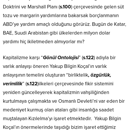
Doktrini ve Marshall Planı (
s.100
) çerçevesinde gelen süt
tozu ve margarin yardımlarına bakarsak borçlanmanın
ABD’ye yardım amaçlı olduğunu görürüz. Bugün de Katar,
BAE, Suudi Arabistan gibi ülkelerden milyon dolar
yardımı hiç ikiletmeden almıyorlar mı?
Kapitalizme karşı “
Gönül Ontolojisi
” (
s.122
) adıyla bir
varlık anlayışı öneren Yakup Bilgin Koçal’ın varlık
anlayışının temelini oluşturan “birliktelik
, özgürlük,
verimlilik
” (
s.122
)ilkeleri çerçevesinde fikir sistemini
yeniden güncelleyerek kapitalizmin vahşiliğinden
kurtulmaya çalışmakta ve Osmanlı Devleti’ni var eden bir
medeniyet kurmuş olan ataları gibi insanlığa saadet
muştalayan Kızılelma’yı işaret etmektedir. Yakup Bilgin
Koçal’ın önermelerinde taşıdığı bizim işaret ettiğimiz