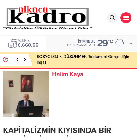
29
ALTIN
°C
İSTANBUL
6.660,55
HAFIF YAĞMURLU
SOSYOLOJİK DÜŞÜNMEK Toplumsal Gerçekliğin
İnşası
Halim Kaya
KAPİTALİZMİN KIYISINDA BİR