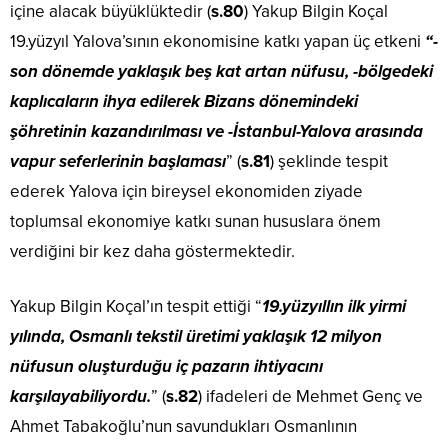
içine alacak büyüklüktedir (
s.80
) Yakup Bilgin Koçal
19.yüzyıl Yalova’sının ekonomisine katkı yapan üç etkeni
“-
son dönemde yaklaşık beş kat artan nüfusu, -bölgedeki
kaplıcaların ihya edilerek Bizans dönemindeki
şöhretinin kazandırılması ve -İstanbul-Yalova arasında
vapur seferlerinin başlaması
” (
s.81
) şeklinde tespit
ederek Yalova için bireysel ekonomiden ziyade
toplumsal ekonomiye katkı sunan hususlara önem
verdiğini bir kez daha göstermektedir.
Yakup Bilgin Koçal’ın tespit ettiği “
19.yüzyıllın ilk yirmi
yılında, Osmanlı tekstil üretimi yaklaşık 12 milyon
nüfusun oluşturduğu iç pazarın ihtiyacını
karşılayabiliyordu.
” (
s.82
) ifadeleri de Mehmet Genç ve
Ahmet Tabakoğlu’nun savundukları Osmanlının