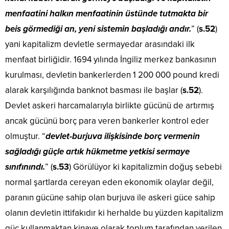
menfaatini halkın menfaatinin üstünde tutmakta bir
beis görmediği an, yeni sistemin başladığı andır.
” (
s.52
)
yani kapitalizm devletle sermayedar arasındaki ilk
menfaat birliğidir. 1694 yılında İngiliz merkez bankasının
kurulması, devletin bankerlerden 1 200 000 pound kredi
alarak karşılığında banknot basması ile başlar (
s.52
).
Devlet askeri harcamalarıyla birlikte gücünü de artırmış
ancak gücünü borç para veren bankerler kontrol eder
olmuştur. “
devlet-burjuva ilişkisinde borç vermenin
sağladığı güçle artık hükmetme yetkisi sermaye
sınıfınındı.
” (
s.53
) Görülüyor ki kapitalizmin doğuş sebebi
normal şartlarda cereyan eden ekonomik olaylar değil,
paranın gücüne sahip olan burjuva ile askeri güce sahip
olanın devletin ittifakıdır ki herhalde bu yüzden kapitalizm
güç kullanmaktan kinaye olarak toplum tarafından yerilen