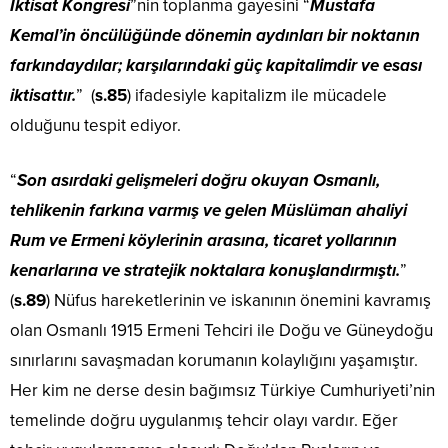
İktisat Kongresi
”nin toplanma gayesini “
Mustafa
Kemal’in öncülüğünde dönemin aydınları bir noktanın
farkındaydılar; karşılarındaki güç kapitalimdir ve esası
iktisattır.
” (
s.85
) ifadesiyle kapitalizm ile mücadele
olduğunu tespit ediyor.
“
Son asırdaki gelişmeleri doğru okuyan Osmanlı,
tehlikenin farkına varmış ve gelen Müslüman ahaliyi
Rum ve Ermeni köylerinin arasına, ticaret yollarının
kenarlarına ve stratejik noktalara konuşlandırmıştı.
”
(
s.89
) Nüfus hareketlerinin ve iskanının önemini kavramış
olan Osmanlı 1915 Ermeni Tehciri ile Doğu ve Güneydoğu
sınırlarını savaşmadan korumanın kolaylığını yaşamıştır.
Her kim ne derse desin bağımsız Türkiye Cumhuriyeti’nin
temelinde doğru uygulanmış tehcir olayı vardır. Eğer