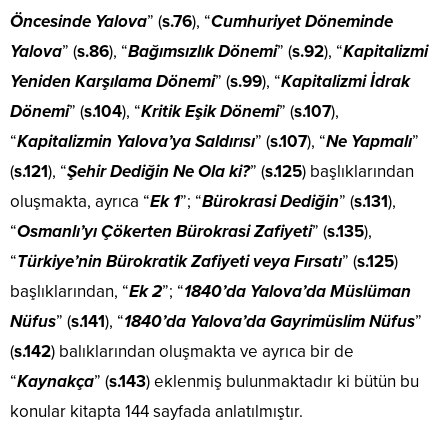
Öncesinde Yalova
” (
s.76
), “
Cumhuriyet Döneminde
Yalova
” (
s.86
), “
Bağımsızlık Dönemi
” (
s.92
), “
Kapitalizmi
Yeniden Karşılama Dönemi
” (
s.99
), “
Kapitalizmi İdrak
Dönemi
” (
s.104
), “
Kritik Eşik Dönemi
” (
s.107
),
“
Kapitalizmin Yalova’ya Saldırısı
” (
s.107
), “
Ne Yapmalı
”
(
s.121
), “
Şehir Dediğin Ne Ola ki?
” (
s.125
) başlıklarından
oluşmakta, ayrıca “
Ek 1
”; “
Bürokrasi Dediğin
” (
s.131
),
“
Osmanlı’yı Çökerten Bürokrasi Zafiyeti
” (
s.135
),
“
Türkiye’nin Bürokratik Zafiyeti veya Fırsatı
” (
s.125
)
başlıklarından, “
Ek 2
”; “
1840’da Yalova’da Müslüman
Nüfus
” (
s.141
), “
1840’da Yalova’da Gayrimüslim Nüfus
”
(
s.142
) balıklarından oluşmakta ve ayrıca bir de
“
Kaynakça
” (
s.143
) eklenmiş bulunmaktadır ki bütün bu
konular kitapta 144 sayfada anlatılmıştır.