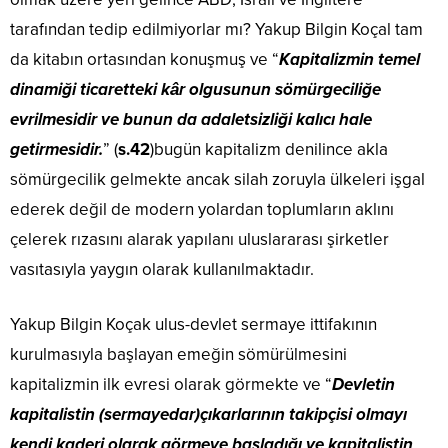
tarafından tedip edilmiyorlar mı? Yakup Bilgin Koçal tam
da kitabın ortasından konuşmuş ve “
Kapitalizmin temel
dinamiği ticaretteki kâr olgusunun sömürgeciliğe
evrilmesidir ve bunun da adaletsizliği kalıcı hale
getirmesidir.
” (
s.42
)bugün kapitalizm denilince akla
sömürgecilik gelmekte ancak silah zoruyla ülkeleri işgal
ederek değil de modern yolardan toplumların aklını
çelerek rızasını alarak yapılanı uluslararası şirketler
vasıtasıyla yaygın olarak kullanılmaktadır.
Yakup Bilgin Koçak ulus-devlet sermaye ittifakının
kurulmasıyla başlayan emeğin sömürülmesini
kapitalizmin ilk evresi olarak görmekte ve “
Devletin
kapitalistin (sermayedar)çıkarlarının takipçisi olmayı
kendi kaderi olarak görmeye başladığı ve kapitalistin