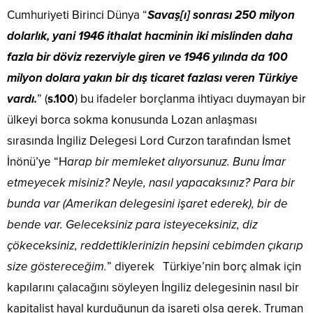
Cumhuriyeti Birinci Dünya “
Savaş[ı] sonrası 250 milyon
dolarlık, yani 1946 ithalat hacminin iki mislinden daha
fazla bir döviz rezerviyle giren ve 1946 yılında da 100
milyon dolara yakın bir dış ticaret fazlası veren Türkiye
vardı.
” (
s.100
) bu ifadeler borçlanma ihtiyacı duymayan bir
ülkeyi borca sokma konusunda Lozan anlaşması
sırasında İngiliz Delegesi Lord Curzon tarafından İsmet
İnönü’ye “H
arap bir memleket alıyorsunuz. Bunu İmar
etmeyecek misiniz? Neyle, nasıl yapacaksınız? Para bir
bunda var (Amerikan delegesini işaret ederek), bir de
bende var. Geleceksiniz para isteyeceksiniz, diz
çökeceksiniz, reddettiklerinizin hepsini cebimden çıkarıp
size göstereceğim.
” diyerek Türkiye’nin borç almak için
kapılarını çalacağını söyleyen İngiliz delegesinin nasıl bir
kapitalist hayal kurduğunun da işareti olsa gerek. Truman