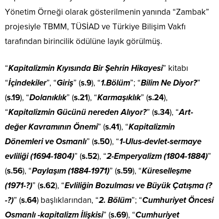
Yönetim Örneği olarak gösterilmenin yanında “Zambak”
projesiyle TBMM, TÜSİAD ve Türkiye Bilişim Vakfı
tarafından birincilik ödülüne layık görülmüş.
“
Kapitalizmin Kıyısında Bir Şehrin Hikayesi
” kitabı
“
İçindekiler
”, “
Giriş
” (
s.9
), “
1.Bölüm
”; “
Bilim Ne Diyor?
”
(
s.19
), “
Dolanıklık
” (
s.21
), “
Karmaşıklık
” (
s.24
),
“
Kapitalizmin Gücünü nereden Alıyor?
” (
s.34
), “
Art-
değer Kavramının Önemi
” (
s.41
), “
Kapitalizmin
Dönemleri ve Osmanlı
” (
s.50
), “
1-Ulus-devlet-sermaye
evliliği (1694-1804)
” (
s.52
), “
2-Emperyalizm (1804-1884)
”
(
s.56
), “
Paylaşım (1884-1971)
” (
s.59
), “
Küreselleşme
(1971-?)
” (
s.62
), “
Evliliğin Bozulması ve Büyük Çatışma (?
-?)
” (
s.64
) başlıklarından, “
2. Bölüm
”; “
Cumhuriyet Öncesi
Osmanlı -kapitalizm İlişkisi
” (
s.69
), “
Cumhuriyet