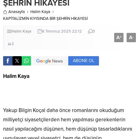
ŞEHRİN HİKAYESİ
Anasayfa
Halim Kaya
KAPİTALİZMİN KIYISINDA BİR ŞEHRİN HİKAYESİ
Halim Kaya
8 Temmuz 2025 22:12
0
A
A
+
-
2
ABONE OL
Halim Kaya
Yakup Bilgin Koçal daha önce romanlarını okuduğum
milliyetçi siyasetçilerden hem yapılması gerekenlerin
nasıl yapılacağını düşünen, hem düşünüp tasarladıklarını
uygulayan yerel siyasetçi, hem de düşünüp