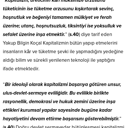
“
Kapitalizm, üreticinin kârı maksimize arzusunu
tüketicinin ise tüketme arzusunu kışkırtarak sevinç,
hoşnutluk ve beğeniyi tamamen mülkiyet ve ferah
üzerine; utanç, hoşnutsuzluk, tiksintiyi ise yoksulluk ve
sefalet üzerine inşa etmektir.
” (
s.40
) diye tarif eden
Yakup Bilgin Koçal Kapitalizmin bütün yapıp etmelerini
insanların kâr ve tüketme şevki ile yapmadığını yedeğine
aldığı bilim ve sürekli yenilenen teknoloji ile yaptığını
ifade etmektedir.
“
Bir ideoloji olarak kapitalizmi başarıya götüren unsur,
ulus-devlet-sermaye evliliğidir. Bu evlilikle birlikte
rasyonellik, demokrasi ve hukuk zemini üzerine inşa
ettikleri kurumsal yapılar sayesinde bugüne kadar
hayatiyetini devam ettirme başarısını gösterebilmiştir.
”
(
s.40
) Doğru devlet sermayedar bütünleşmesi kapitalizmi