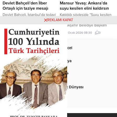
merkezi...
Devlet Bahçeli’den İlber
Mansur Yavaş: Ankara’da
Ortaylı için taziye mesajı
suyu kesilen elini kaldırsın
Devlet Bahçeli, İstanbul'da tedavi
Katıldığı söyleşide "Suyu kesilen
gördüğü hastanede hayatını
elini kaldırsın" diyen Ankara
REKLAMI KAPAT
kaybeden Prof. Dr. İlber Ortaylı
Büyükşehir Belediye Başkanı
için taziye mesajı yayımladı.
Mansur Yavaş, gençlerin yarısının
14 Mart 2026 00:00
0
29 Ocak 2026 08:30
0
elini kaldırması sonucu neye
uğradığını şaşırdı.
Anasayfa
Güncel
Siyaset
Dünya
Spor
MHP
Kültür-Sanat
Türk Dünyası
Basından