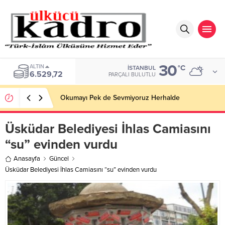
30
ALTIN
°C
İSTANBUL
6.529,72
PARÇALI BULUTLU
Okumayı Pek de Sevmiyoruz Herhalde
Üsküdar Belediyesi İhlas Camiasını
“su” evinden vurdu
Anasayfa
Güncel
Üsküdar Belediyesi İhlas Camiasını “su” evinden vurdu