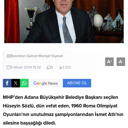
Basından
Güncel
Manşet
Siyaset
A
A
+
-
5 Nisan 2014 15:12
0
1.372
ABONE OL
MHP’den Adana Büyükşehir Belediye Başkanı seçilen
Hüseyin Sözlü, dün vefat eden, 1960 Roma Olimpiyat
Oyunları’nın unutulmaz şampiyonlarından İsmet Atlı’nın
ailesine başsağlığı diledi.