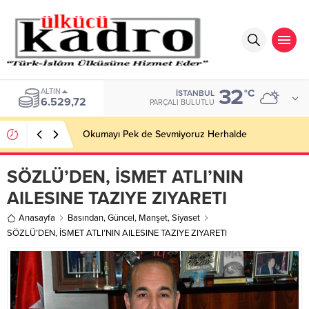
32
ALTIN
°C
İSTANBUL
6.529,72
PARÇALI BULUTLU
Okumayı Pek de Sevmiyoruz Herhalde
SÖZLÜ’DEN, İSMET ATLI’NIN
AILESINE TAZIYE ZIYARETI
Anasayfa
Basından
,
Güncel
,
Manşet
,
Siyaset
SÖZLÜ’DEN, İSMET ATLI’NIN AILESINE TAZIYE ZIYARETI