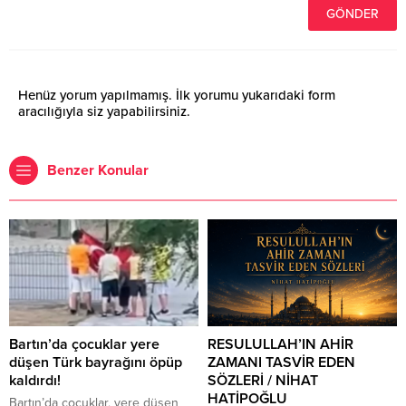
Henüz yorum yapılmamış. İlk yorumu yukarıdaki form
aracılığıyla siz yapabilirsiniz.
Benzer Konular
Bartın’da çocuklar yere
RESULULLAH’IN AHİR
düşen Türk bayrağını öpüp
ZAMANI TASVİR EDEN
kaldırdı!
SÖZLERİ / NİHAT
HATİPOĞLU
Bartın’da çocuklar, yere düşen