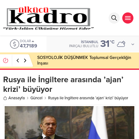
31
DOLAR
°C
İSTANBUL
47,7189
PARÇALI BULUTLU
SOSYOLOJİK DÜŞÜNMEK Toplumsal Gerçekliğin
İnşası
Rusya ile İngiltere arasında ’ajan’
krizi’ büyüyor
Anasayfa
Güncel
Rusya ile İngiltere arasında ’ajan’ krizi’ büyüyor