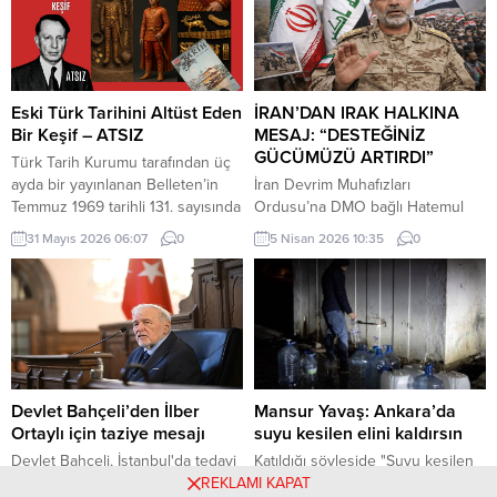
Kemerköprü Mahallesi’nde dün
Haziran 2026 tarihinde kabul
akşam saatlerinde Cumhuriyet
edilen Türkiye Raporu, teknik bir
Parkı içerisindeki direkte bulunan
ilerleme belgesi olmaktan ziyade,
Türk bayrağı rüzgar nedeniyle
Türkiye-AB ilişkilerinin gerilimli fay
ipinin kopmasıyla yere düştü. Bu
hatlarını derinleştiren ve
Eski Türk Tarihini Altüst Eden
İRAN’DAN IRAK HALKINA
sırada parkta oynayan çocuklar
Ankara’nın stratejik özerkliğini
Bir Keşif – ATSIZ
MESAJ: “DESTEĞİNİZ
yere...
hedef alan bir siyasi pozisyon
GÜCÜMÜZÜ ARTIRDI”
Türk Tarih Kurumu tarafından üç
belgesi niteliğindedir. Raporun
ayda bir yayınlanan Belleten’in
İran Devrim Muhafızları
içeriği, Türkiye’nin iç siyasi
Temmuz 1969 tarihli 131. sayısında
Ordusu’na DMO bağlı Hatemul
dengelerine...
(427. sayfada) «Milâttan Önce IV.
Enbiya Merkez Karargahı
31 Mayıs 2026 06:07
0
5 Nisan 2026 10:35
0
Yüzyıla Ait Türkçe Yazıtlar
Sözcüsü İbrahim Zülfikari,
Bulundu» başlıklı kısa bir haber
Hürmüz Boğazı üzerinden
vardı. Tass Ajansı’nın Alma Ata
uygulanan kısıtlamalara ilişkin
kaynaklı bir haberinde, bu
yaptığı açıklamada, Irak’ın bu
yazıtlarda yapılan incelemelere
kısıtlamalardan muaf tutulacağını
göre, bunların Milât’tan Önce IV.
belirtti.
Yüzyılda meydana getirildiği ve
merkezi...
Devlet Bahçeli’den İlber
Mansur Yavaş: Ankara’da
Ortaylı için taziye mesajı
suyu kesilen elini kaldırsın
Devlet Bahçeli, İstanbul'da tedavi
Katıldığı söyleşide "Suyu kesilen
gördüğü hastanede hayatını
elini kaldırsın" diyen Ankara
REKLAMI KAPAT