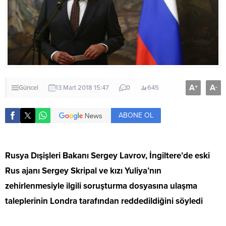
A
A
+
-
Güncel
13 Mart 2018 15:47
0
645
ABONE OL
Rusya Dışişleri Bakanı Sergey Lavrov, İngiltere’de eski
Rus ajanı Sergey Skripal ve kızı Yuliya’nın
zehirlenmesiyle ilgili soruşturma dosyasına ulaşma
taleplerinin Londra tarafından reddedildiğini söyledi