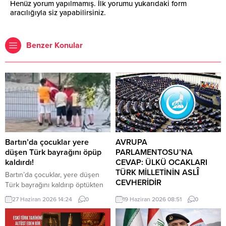
Henüz yorum yapılmamış. İlk yorumu yukarıdaki form
aracılığıyla siz yapabilirsiniz.
Benzer Konular
Bartın’da çocuklar yere
AVRUPA
düşen Türk bayrağını öpüp
PARLAMENTOSU’NA
kaldırdı!
CEVAP: ÜLKÜ OCAKLARI
TÜRK MİLLETİNİN ASLÎ
Bartın’da çocuklar, yere düşen
CEVHERİDİR
Türk bayrağını kaldırıp öptükten
sonra gelen itfaiye ekiplerinin de
MHP milletvekili Prof. Dr. İlyas
27 Haziran 2026 14:24
0
19 Haziran 2026 08:51
0
yardımıyla göndere çekti. O anlar
Topsakal AB parlamentosuna
cep telefonu kamerası tarafından
cevap verdi: Avrupa
kaydedildi. Yerden kaldırıp öptüler
Parlamentosu tarafından 17